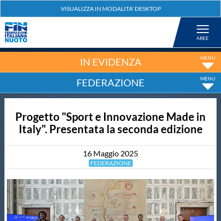
Federazione
Nuoto
IN EVIDENZA
FEDERAZIONE
Pallanuoto
Progetto "Sport e Innovazione Made in
Tuffi
Italy". Presentata la seconda edizione
Artistico
16
Maggio
2025
FEDERAZIONE
Fondo
Salvamento