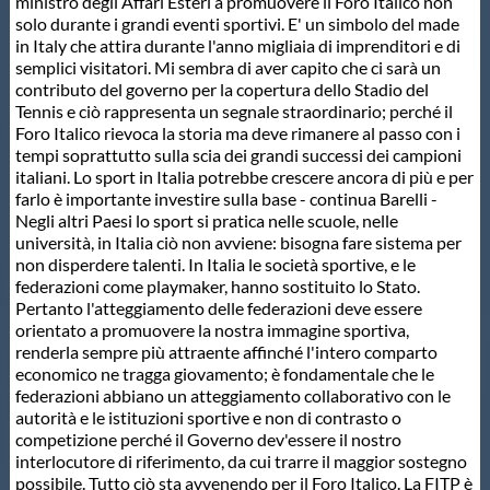
Galleria fotografica
ministro degli Affari Esteri a promuovere il Foro Italico non
solo durante i grandi eventi sportivi. E' un simbolo del made
in Italy che attira durante l'anno migliaia di imprenditori e di
Videogallery
semplici visitatori. Mi sembra di aver capito che ci sarà un
contributo del governo per la copertura dello Stadio del
Tennis e ciò rappresenta un segnale straordinario; perché il
Intranet
Foro Italico rievoca la storia ma deve rimanere al passo con i
tempi soprattutto sulla scia dei grandi successi dei campioni
italiani. Lo sport in Italia potrebbe crescere ancora di più e per
Webmail
farlo è importante investire sulla base - continua Barelli -
Negli altri Paesi lo sport si pratica nelle scuole, nelle
università, in Italia ciò non avviene: bisogna fare sistema per
non disperdere talenti. In Italia le società sportive, e le
Contatti
federazioni come playmaker, hanno sostituito lo Stato.
Pertanto l'atteggiamento delle federazioni deve essere
orientato a promuovere la nostra immagine sportiva,
Mappa del sito
renderla sempre più attraente affinché l'intero comparto
economico ne tragga giovamento; è fondamentale che le
federazioni abbiano un atteggiamento collaborativo con le
autorità e le istituzioni sportive e non di contrasto o
competizione perché il Governo dev'essere il nostro
interlocutore di riferimento, da cui trarre il maggior sostegno
possibile. Tutto ciò sta avvenendo per il Foro Italico. La FITP è