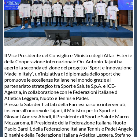
Master
Formazione
GUG
Il Vice Presidente del Consiglio e Ministro degli Affari Esteri e
della Cooperazione internazionale On. Antonio Tajani ha
Scuole Nuoto
aperto la seconda edizione del progetto “Sport e Innovazione
Made in Italy”, un’iniziativa di diplomazia dello sport che
promuove le eccellenze italiane nel mondo grazie al
partenariato strategico tra Sport e Salute S.p.A. e ICE-
Propaganda
Agenzia, in collaborazione con le Federazioni italiane di
Atletica Leggera, Nuoto e Tennis e Padel.
Presso la Sala dei Trattati della Farnesina sono intervenuti,
Centri Federali
insieme all'onorevole Tajani,
il Ministro per lo Sport e i
Giovani
Andrea Abodi,
il Presidente di Sport e Salute Marco
Mezzaroma, il Presidente della Federazione Italiana Nuoto
Area Legislativa
Paolo Barelli, della Federazione Italiana Tennis e Padel Angelo
Binaghi e della Federazione Italiana Atletica Leggera, Stefano