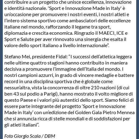
contribuire a un progetto che unisce eccellenza, innovazione
e identità nazionale. 'Sport e Innovazione Made in Italy' è
un’occasione per promuovere i nostri eventi, i nostri atleti e
l’intero sistema sportivo come ambasciatori delle eccellenze
italiane nel mondo, rafforzando il legame tra sport,
diplomazia e crescita economica. Ringrazio il MAECI, ICE e
Sport e Salute per aver rinnovato una sinergia che esalta il
valore dello sport italiano a livello internazionale”.
Stefano Mei, presidente Fidal: “I successi dell’atletica leggera
nelle ultime quattro stagioni hanno contribuito in maniera
decisiva a promuovere l’immagine dell’Italia del mondo. I
nostri campioni azzurri, in grado di vincere medaglie e battere
record in una disciplina sportiva che è globale come
nessun’altra, vista la concorrenza di oltre 210 nazioni (di cui
ben 43 sul podio a Parigi), hanno mostrato il volto migliore di
questo Paese e i valori più autentici dello sport. Siamo felici di
essere parte integrante del progetto ‘Sport e Innovazione
Made in Italy’ con un’edizione del Golden Gala Pietro Mennea
che si annuncia ricca di stelle mondiali e di soddisfazioni per
gli atleti italiani”.
Foto Giorgio Scala / DBM