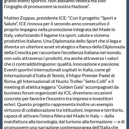
grandi eventi sportivi. Non abbiamo velleità ma solo
l'orgoglio di promuovere la nostra Nazione”.
Matteo Zoppas, presidente ICE: “Con il progetto “Sport e
Salute”, ICE rinnova per il secondo anno consecutivo il
proprio impegno nella promozione integrata del Made in
Italy, valorizzando il legame tra sport, salute e sistema
produttivo italiano. Una Diplomazia dello Sport che si lega e
diventa un ulteriore asset strategico a fianco della Diplomazia
della Crescita per raccontare l’eccellenza italiana nel mondo,
non solo attraverso i prodotti, ma anche attraverso i valori
che ci contraddistinguono: qualità, innovazione e passione.
Eventi sportivi internazionali ospitati in Italia, come gli
Internazionali d’Italia di Tennis, il Major Premier Padel di
Roma, gli Internazionali di Nuoto Trofeo “Sette Colli” e il
meeting di atletica leggera “Golden Gala” accompagnati da
business forum organizzati da ICE, diventano occasioni
concrete per favorire l’incontro tra imprese e investitori
esteri. Questo progetto rappresenta inoltre un esempio
virtuoso di collaborazione tra istituzioni, imprese e territorio,
capace di attivare l’intera filiera del Made in Italy — dalla
manifattura alla tecnologia, dal turismo alla formazione — e di
promuovere una narrazione contemporanea dell’Italia che