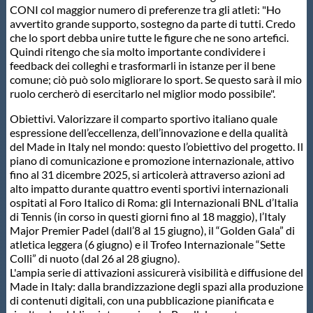
CONI col maggior numero di preferenze tra gli atleti: "Ho
avvertito grande supporto, sostegno da parte di tutti. Credo
che lo sport debba unire tutte le figure che ne sono artefici.
Quindi ritengo che sia molto importante condividere i
feedback dei colleghi e trasformarli in istanze per il bene
comune; ciò può solo migliorare lo sport. Se questo sarà il mio
ruolo cercherò di esercitarlo nel miglior modo possibile".
Obiettivi. Valorizzare il comparto sportivo italiano quale
espressione dell’eccellenza, dell’innovazione e della qualità
del Made in Italy nel mondo: questo l’obiettivo del progetto. Il
piano di comunicazione e promozione internazionale, attivo
fino al 31 dicembre 2025, si articolerà attraverso azioni ad
alto impatto durante quattro eventi sportivi internazionali
ospitati al Foro Italico di Roma: gli Internazionali BNL d’Italia
di Tennis (in corso in questi giorni fino al 18 maggio), l’Italy
Major Premier Padel (dall’8 al 15 giugno), il “Golden Gala” di
atletica leggera (6 giugno) e il Trofeo Internazionale “Sette
Colli” di nuoto (dal 26 al 28 giugno).
L'ampia serie di attivazioni assicurerà visibilità e diffusione del
Made in Italy: dalla brandizzazione degli spazi alla produzione
di contenuti digitali, con una pubblicazione pianificata e