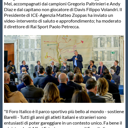
Mei, accompagnati dai campioni Gregorio Paltrinieri e Andy
Protezione Civile
Diaz e dal capitano non giocatore di Davis Filippo Volandri. Il
Presidente di ICE-Agenzia Matteo Zoppas ha inviato un
video-intervento di saluto e approfondimento; ha moderato
Qualità
il direttore di Rai Sport Paolo Petrecca.
Sostenibilità
Privacy
Cookie Policy
Archivio News
Flash News
"Il Foro Italico è il parco sportivo più bello al mondo - sostiene
Barelli - Tutti gli anni gli atleti italiani e stranieri sono
entusiasti di poter gareggiare in un contesto unico. Fa bene il