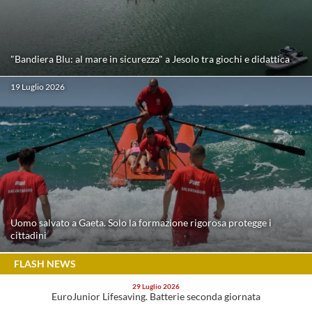
Galleria fotografica
Videogallery
"Bandiera Blu: al mare in sicurezza" a Jesolo tra giochi e didattica
Intranet
19 Luglio 2026
Webmail
Contatti
Mappa del sito
Uomo salvato a Gaeta. Solo la formazione rigorosa protegge i
cittadini
FLASH NEWS
29
Luglio
2026
EuroJunior Lifesaving. Batterie seconda giornata