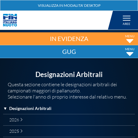
Federazione
Nuoto
IN EVIDENZA
GUG
Pallanuoto
Tuffi
Designazioni Arbitrali
Questa sezione contiene le designazioni arbitrali dei
campionati maggiori di pallanuoto.
Artistico
Selezionare l'anno di proprio interesse dal relativo menu.
▼
Designazioni Arbitrali
Fondo
2026
Salvamento
2025