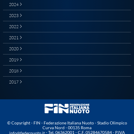
2024
Master
2023
2022
Formazione
2021
GUG
2020
2019
Scuole Nuoto
2018
2017
Propaganda
Centri Federali
Area Legislativa
© Copyright - FIN - Federazione Italiana Nuoto - Stadio Olimpico
Curva Nord - 00135 Roma
- Tel. 06362001 - C.F. 05284670584 - P.IVA
info@federnuoto.it