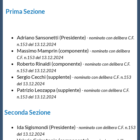
Protezione Civile
Prima Sezione
Qualità
Adriano Sansonetti (Presidente)
- nominato con delibera C.F.
Sostenibilità
n.153 del 13.12.2024
Massimo Mamprin (componente)
- nominato con delibera
C.F. n.153 del 13.12.2024
Privacy
Roberto Rinaldi (componente)
- nominato con delibera C.F.
n.153 del 13.12.2024
Sergio Cecchi (supplente)
- nominato con delibera C.F. n.153
Cookie Policy
del 13.12.2024
Patrizio Leozappa (supplente)
- nominato con delibera C.F.
n.153 del 13.12.2024
Archivio News
Seconda Sezione
Flash News
Ida Sigismondi (Presidente)
- nominato con delibera C.F. n.153
del 13.12.2024