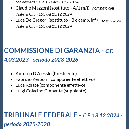
con delibera C.F. n.153 del 13.12.2024
Claudio Mazzoni (sostituto - A/1 m/f)
- nominato con
Master
delibera C.F. n.153 del 13.12.2024
Luca De Gregori (sostituto - B e camp. inf.)
- nominato con
delibera C.F. n.153 del 13.12.2024
Formazione
GUG
COMMISSIONE DI GARANZIA -
C.F.
4.03.2023 - periodo 2023-2026
Scuole Nuoto
Antonio D'Alessio (Presidente)
Fabrizio Zerboni (componente effettivo)
Propaganda
Luca Roiate (componente effettivo)
Luigi Colacino Cinnante (supplente)
Centri Federali
TRIBUNALE FEDERALE -
C.F. 13.12.2024 -
Area Legislativa
periodo 2025-2028