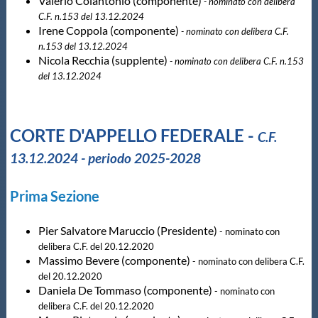
Galleria fotografica
Valerio Colantonio (componente)
- nominato con delibera
C.F. n.153 del 13.12.2024
Irene Coppola (componente)
- nominato con delibera C.F.
Videogallery
n.153 del 13.12.2024
Nicola Recchia (supplente)
- nominato con delibera C.F. n.153
del 13.12.2024
Intranet
Webmail
CORTE D'APPELLO FEDERALE -
C.F.
13.12.2024 - periodo 2025-2028
Contatti
Prima Sezione
Mappa del sito
Pier Salvatore Maruccio (Presidente)
- nominato con
delibera C.F. del 20.12.2020
Massimo Bevere (componente)
- nominato con delibera C.F.
del 20.12.2020
Daniela De Tommaso (componente)
- nominato con
delibera C.F. del 20.12.2020