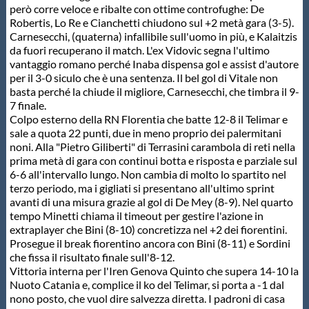
però corre veloce e ribalte con ottime controfughe: De
Protezione Civile
Robertis, Lo Re e Cianchetti chiudono sul +2 metà gara (3-5).
Carnesecchi, (quaterna) infallibile sull'uomo in più, e Kalaitzis
da fuori recuperano il match. L'ex Vidovic segna l'ultimo
Qualità
vantaggio romano perché Inaba dispensa gol e assist d'autore
per il 3-0 siculo che è una sentenza. Il bel gol di Vitale non
basta perché la chiude il migliore, Carnesecchi, che timbra il 9-
Sostenibilità
7 finale.
Colpo esterno della RN Florentia che batte 12-8 il Telimar e
sale a quota 22 punti, due in meno proprio dei palermitani
Privacy
noni. Alla "Pietro Giliberti" di Terrasini carambola di reti nella
prima metà di gara con continui botta e risposta e parziale sul
6-6 all'intervallo lungo. Non cambia di molto lo spartito nel
Cookie Policy
terzo periodo, ma i gigliati si presentano all'ultimo sprint
avanti di una misura grazie al gol di De Mey (8-9). Nel quarto
tempo Minetti chiama il timeout per gestire l'azione in
Archivio News
extraplayer che Bini (8-10) concretizza nel +2 dei fiorentini.
Prosegue il break fiorentino ancora con Bini (8-11) e Sordini
che fissa il risultato finale sull'8-12.
Flash News
Vittoria interna per l'Iren Genova Quinto che supera 14-10 la
Nuoto Catania e, complice il ko del Telimar, si porta a -1 dal
nono posto, che vuol dire salvezza diretta. I padroni di casa