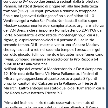
Galleria fotografica
conducono 9-4 dopo due tempi, trascinati dalla tripletta di
Panerai. Intatto il divario di cinque reti alla fine della terza
frazione (12-7). Gli ospiti provano a ridurre lo strappo nel
Videogallery
finale, ma i genovesi riallungano fino al definitivo 14-10.
Ventinove gol a Valco San Paolo. Non basta il solito super
Moskov, capocannoniere del campionato, ad arginare la forza
Intranet
dell'AN Brescia che si impone a Roma battendo 20-9 l'Onda
Forte. Nonostante le otto reti del montenegrino, di cui 4 su
rigore, gli ospiti corrono veloci e si portano 8-1 ad inizio
Webmail
secondo tempo. Di li il match diventa una sfida tra Moskov
che segna quattro reti nel secondo tempo e i bresciani n gol
con otto giocatori di movimento e la quaterna dell'americano
Contatti
Irving. Lombardi sempre a braccetto con la Pro Recco a 64
punti in testa alla classifica.
Nell'anticipo del venerdì a Monterotondo la De Akker passa
Mappa del sito
12-10 in casa della Roma Vis Nova Pallanuoto. I felsinei di
Mistrangelo agganciano al quarto posto a quota 37 punti
proprio i capitolini di Calcaterra e la Pallanuoto Trieste di
Mirarchi. L’altro anticipo era stato quello del 10 marzo in cui la
Pro Recco aveva battuto Trieste 9-7.
Prima del fischio d'inizio è stato osservato un minuto di
raccoglimento in memoria del campione olimpico di Roma