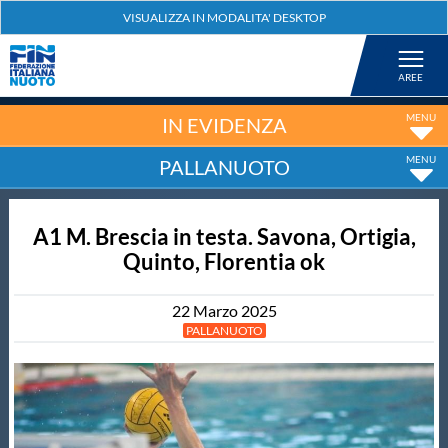
Federazione
Nuoto
IN EVIDENZA
PALLANUOTO
Pallanuoto
A1 M. Brescia in testa. Savona, Ortigia,
Tuffi
Quinto, Florentia ok
Artistico
22
Marzo
2025
PALLANUOTO
Fondo
Salvamento