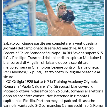
Master
Formazione
GUG
Sabato con cinque partite per completare la ventiduesima
giornata del campionato di serie A1 maschile. Al Centro
Scuole Nuoto
Federale "Felice Scandone" di Napoli la RN Savona supera 9-5
il CN Posillipo. Trascinati dal poker di un ispirato Merkulov, i
biancorossi di Angelini si rialzano dopo la sconfitta di
mercoledì sera in Champions League contro il Barceloneta.
Propaganda
Per i savonesi, 57 punti, il terzo posto in Regular Season è al
sicuro.
Il CC Ortigia 1928 batte 9-7 la Training Academy Olympic
Centri Federali
Roma alla “Paolo Caldarella” di Siracusa. I biancoverdi di
Piccardo, ottavi in classifica con 26 punti, tornano alla vittoria
dopo sei sconfitte consecutive, battendo in rimonta i
Area Legislativa
capitolini di Fiorillo. Partono meglio i padroni di casa che
vanno in vantaggio 3-2 col mancino Carnesecchi in più. Roma