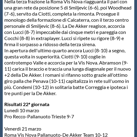
Nella terza frazione la Roma Vis Nova riagguanta il pari con
una gran rete da posizione 5 di Smiljevic (6-6), poi Woodhead
(7-6), servito da Ciotti, completa la rimonta. Prosegue il
monologo della formazione di Calcaterra, con il terzo centro
personale di Smiljevic (8-6). La De Akker reagisce, accorcia
con Lucci (8-7) impeccabile dai cinque metri e pareggia con
Cocchi (8-8) in extraplayer. Lucci si ripete su rigore (8-9) e
firma il sorpasso a ridosso della terza sirena.
In apertura dell'ultimo quarto ancora Lucci (8-10) a segno,
questa volta in superiorità. Ciotti (9-10) coglie in
controtempo Valle e accorcia per la Vis Nova. Abramson (9-
11) carica il braccio e traccia una lunga diagonale per il nuovo
+2 della De Akker. I romani si rifanno sotto grazie all'ottimo
giro palla che Penava (10-11) capitalizza in rete sull'uomo in
più. Condemi (10-12) in solitaria batte Correggia e ipoteca i
tre punti per la De Akker.
Risultati 22ª giornata
Lunedì 10 marzo
Pro Recco-Pallanuoto Trieste 9-7
Venerdì 21 marzo
Roma Vis Nova Pallanuoto-De Akker Team 10-12