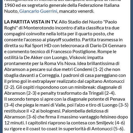
1960 ed ex segretario generale della Federazione Italiana
Nuoto,
Giancarlo Guerrini
, mancato venerdì.
LA PARTITA VISTA IN TV.
Allo Stadio del Nuoto "Paolo
Roghi" di Monterotondo incontro d'alta classifica tra due
compagini coinvolte nella lotta per il quarto posto, che
consente l'accesso ai playoff scudetto. Partita trasmessa in
diretta su Rai Sport HD con telecronaca di Dario Di Gennaro
e commento tecnico di Francesco Postiglione. Rompe le
ostilità la De Akker con Luongo, Viskovic impatta
prontamente per la Roma Vis Nova. Idea brillantissima di
Abramson a pescare sui due metri Condemi (1-2) che non
sbaglia davanti a Correggia. I padroni di casa pareggiano con
il primo gol in extraplayer realizzato dal capitano Antonucci
(2-2). Gli ospiti rispondono con un minibreak: diagonale di
Abramson (2-3) e penalty trasformato da Tringali (2-4).
Il secondo tempo si apre con la diagonale potente di Penava
(3-4) che piega le mani di Valle, poi l'alzo e tiro di Luongo (3-5)
restituisce il +2 ai bolognesi. Palombella deliziosa di
Abramson (3-6) che firma il massimo vantaggio felsineo dopo
12 minuti. I capitolini riaprono la contesa con Smiljevic (4-6)
su rigore e il coast to coast in superiorità di Antonucci (5-6).