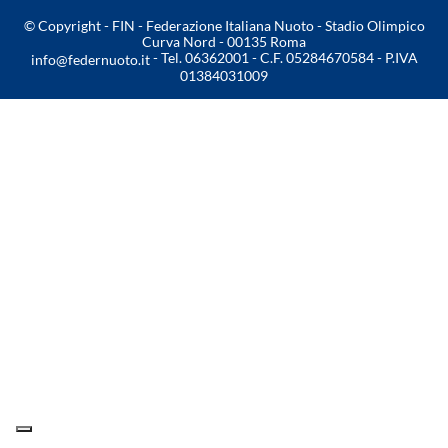
© Copyright - FIN - Federazione Italiana Nuoto - Stadio Olimpico
Master
Curva Nord - 00135 Roma
- Tel. 06362001 - C.F. 05284670584 - P.IVA
info@federnuoto.it
01384031009
Formazione
GUG
Scuole Nuoto
Propaganda
Centri Federali
Area Legislativa