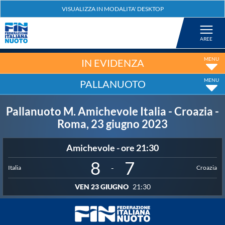
Federazione
Nuoto
IN EVIDENZA
PALLANUOTO
Pallanuoto
Pallanuoto M. Amichevole Italia - Croazia -
Tuffi
Roma, 23 giugno 2023
Amichevole - ore 21:30
Artistico
8
7
-
Italia
Croazia
Fondo
VEN 23 GIUGNO
21:30
Salvamento