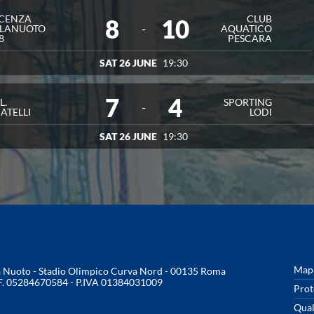
ACENZA
CLUB
8
10
-
LLANUOTO
AQUATICO
8
PESCARA
SAT 26 JUNE
19:30
7
4
L.
SPORTING
-
ATELLI
LODI
SAT 26 JUNE
19:30
Mapp
na Nuoto - Stadio Olimpico Curva Nord - 00135 Roma
.F. 05284670584 - P.IVA 01384031009
Prot
Qual