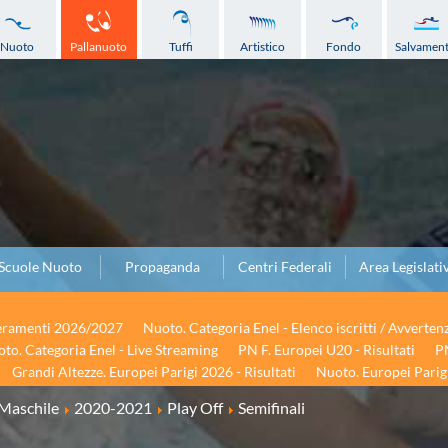
Nuoto
Pallanuoto
Tuffi
Artistico
Fondo
Salvamen
Scuole Nuoto
Propaganda
Centri Federali
Area Legislati
seramenti 2026/2027
Nuoto. Categoria Enel - Elenco iscritti / Avverten
to. Categoria Enel - Live Streaming
PN F. Europei U20 - Risultati
PN
Grandi Altezze. Europei Parigi 2026 - Risultati
Nuoto. Europei Parigi
Maschile
2020-2021
Play Off
Semifinali