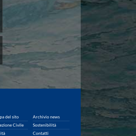
a del sito
Archivio news
ezione Civile
Sostenibilità
ità
Contatti