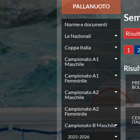
News
PALLANUOTO
Flash News
Sem
Europei a modo Mei
Nuoto
Norme e documenti
Eventi attività agonistica
Risult
Le Nazionali
Calendario nazionale
Norme e documenti
Coppa Italia
1
Risultati e Classifiche
Graduatorie
Campionato A1
Maschile
Graduatorie Stagione 2025-2026
Risul
Azzurri
Campionato A1
Records
Femminile
PRE
News
BO
Campionato A2
Flash News
Maschile
Pallanuoto
Norme e documenti
Campionato A2
Le Nazionali
Femminile
CE
Coppa Italia
ITA
Campionato B Maschile
Campionato A1 Maschile
Campionato A1 Femminile
2025-2026