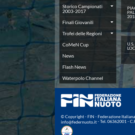
Azzurri
Storico Campionati
PI
2003-2017
News
PA
201
Flash News
Finali Giovanili
Fondo
Eventi
Trofei delle Regioni
Grand Prix
U.S. 
CoMeN Cup
Norme e documenti
LOC
Risultati e Classifiche
News
Primati
Azzurri
Flash News
News
Waterpolo Channel
Flash News
Salvamento
Eventi
Norme e documenti
Risultati e Classifiche
Albi d'oro - Primati
© Copyright - FIN - Federazione Italia
News
- Tel. 06362001 - C
info@federnuoto.it
Flash News
Master