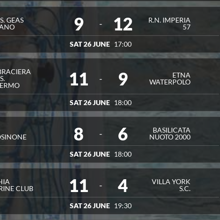
9
12
.S. GEAS
R.N. IMPERIA
-
LANO
57
SAT 26 JUNE
17:00
BRACIERA
11
9
ETNA
-
S.
WATERPOLO
LERMO
SAT 26 JUNE
18:00
8
6
.
BASILICATA
-
OSINONE
NUOTO 2000
SAT 26 JUNE
18:00
11
4
HIA
VILLA YORK
-
INE CLUB
S.C.
SAT 26 JUNE
19:30