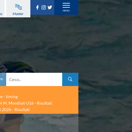
to
Master
va
ze - timing
 M. Mondiali U16 - Risultati
 2026 - Risultati