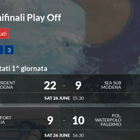
ifinali Play Off
ati
2
3
tati 1^ giornata
22
9
SIDENT
SEA SUB
-
LOGNA
MODENA
SAT 26 JUNE
15:30
POL.
9
10
SPORT
-
WATERPOLO
LIA
PALERMO
SAT 26 JUNE
16:30