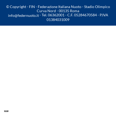
© Copyright - FIN - Federazione Italiana Nuoto - Stadio Olimpico
Master
Curva Nord - 00135 Roma
- Tel. 06362001 - C.F. 05284670584 - P.IVA
info@federnuoto.it
01384031009
Formazione
GUG
Scuole Nuoto
Propaganda
Centri Federali
Area Legislativa