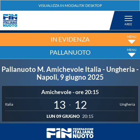
Federazione
Nuoto
IN EVIDENZA
PALLANUOTO
Pallanuoto
Pallanuoto M. Amichevole Italia - Ungheria -
Tuffi
Napoli, 9 giugno 2025
Amichevole - ore 20:15
Artistico
13
12
-
Italia
Ungheria
Fondo
LUN 09 GIUGNO
20:15
Salvamento