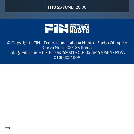
THU 25 JUNE
20:00
Master
Formazione
© Copyright - FIN - Federazione Italiana Nuoto - Stadio Olimpico
GUG
Curva Nord - 00135 Roma
- Tel. 06362001 - C.F. 05284670584 - P.IVA
info@federnuoto.it
01384031009
Scuole Nuoto
Propaganda
Centri Federali
Area Legislativa