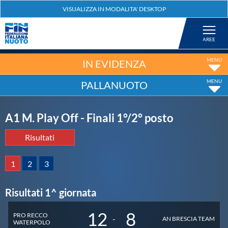
Federazione
Nuoto
IN EVIDENZA
PALLANUOTO
Pallanuoto
A1 M. Play Off - Finali 1°/2° posto
Tuffi
Risultati
Artistico
1
2
3
Fondo
Risultati 1^ giornata
12
8
Salvamento
PRO RECCO
-
AN BRESCIA TEAM
WATERPOLO