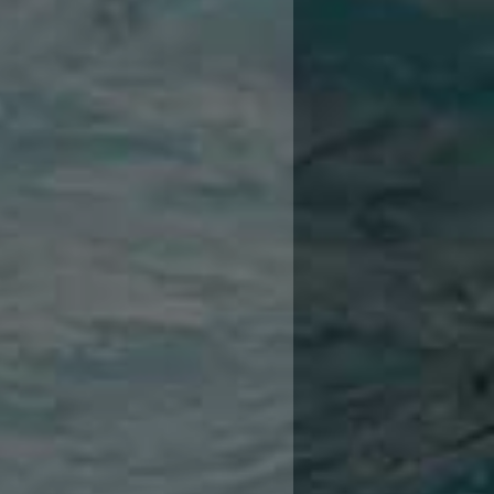
1
12
12
12
12
12
11
11
11
11
11
10
10
10
1
10
10
10