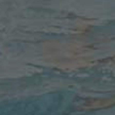
WSKI
VELA NUOTO ANCONA
IOLI
SS LAZIO NUOTO
SSU
CS PLEBISCITO PD
LO
AGN ENERGIA BOGLIASCO 195
LETTA
PALLANUOTO TRIESTE
MONTE
SS LAZIO NUOTO
RDY
L'EKIPE ORIZZONTE
MBELLA
RAPALLO PALLANUOTO
GANUZZI
AGN ENERGIA BOGLIASCO 195
PAOLA
BRIZZ NUOTO
REA
SIS ROMA
ELLE
CS PLEBISCITO PD
REA
SIS ROMA
OSI
SIS ROMA
AGN ENERGIA BOGLIASCO 195
GANELLO
AGN ENERGIA BOGLIASCO 195
KINS
CS PLEBISCITO PD