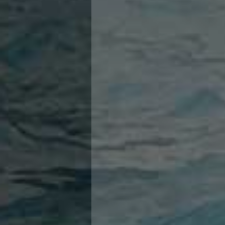
KLATO
Area Legislativa
M. SAV
Protezione Civile
Qualità
N. MUI
Sostenibilità
G. MIL
Privacy
F. COL
Cookie Policy
C. LO
Archivio News
Flash News
E. HA
Galleria fotografica
G. LO
Videogallery
C. PA
Intranet
SANTA
Webmail
G. AP
Contatti
Mappa del sito
E. BAC
A. AP
S. CAR
B. BO
M. PA
A. PER