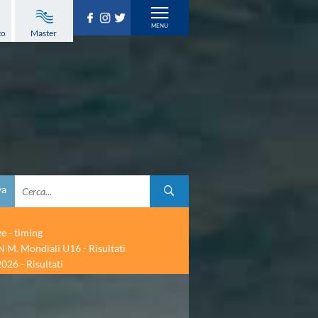
to
Master
va
ze - timing
 M. Mondiali U16 - Risultati
026 - Risultati