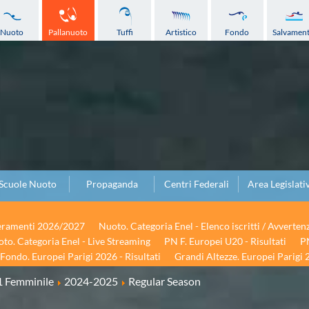
Nuoto
Pallanuoto
Tuffi
Artistico
Fondo
Salvamen
Scuole Nuoto
Propaganda
Centri Federali
Area Legislati
seramenti 2026/2027
Nuoto. Categoria Enel - Elenco iscritti / Avverten
to. Categoria Enel - Live Streaming
PN F. Europei U20 - Risultati
PN
Fondo. Europei Parigi 2026 - Risultati
Grandi Altezze. Europei Parigi 2
1 Femminile
2024-2025
Regular Season