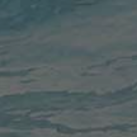
IGOLON
CS PLEBISCITO PD
MASRI
CS PLEBISCITO PD
METTO
VELA NUOTO ANCONA
TERSON
BRIZZ NUOTO
REIRA
COSENZA PALLANUOTO
YKE
AGN ENERGIA BOGLIASCO 195
VETTA
SS LAZIO NUOTO
LI GUANTI
CS PLEBISCITO PD
VA
COSENZA PALLANUOTO
E
BRIZZ NUOTO
DRINI
SS LAZIO NUOTO
ZZO
AGN ENERGIA BOGLIASCO 195
OLICI
BRIZZ NUOTO
AMPINATO
BRIZZ NUOTO
SCHETTI
L'EKIPE ORIZZONTE
PITELLI
VELA NUOTO ANCONA