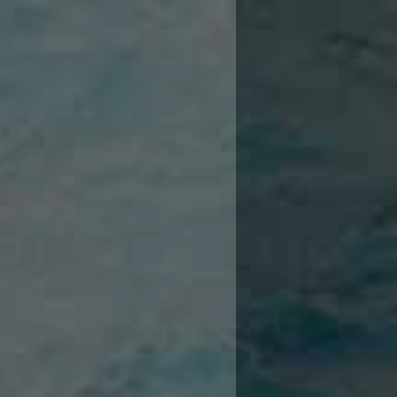
18
18
1
17
17
16
16
16
16
14
14
14
14
14
14
13
13
12