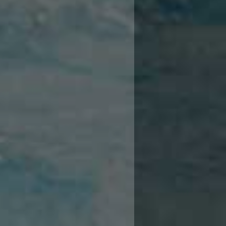
25
24
23
23
22
22
21
21
21
20
20
19
19
19
19
18
1
18