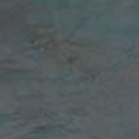
ROVIROSA
SIS ROMA
CHELL
RAPALLO PALLANUOTO
AMPINATO
AGN ENERGIA BOGLIASCO 195
KOVIC
PALLANUOTO TRIESTE
RRONE
COSENZA PALLANUOTO
ATOWSKI
PALLANUOTO TRIESTE
INO
PALLANUOTO TRIESTE
SIS ROMA
ACAVA
L'EKIPE ORIZZONTE
ZZOLAN
CS PLEBISCITO PD
LESTY
RAPALLO PALLANUOTO
NT
PALLANUOTO TRIESTE
O
L'EKIPE ORIZZONTE
RCHETTI
VELA NUOTO ANCONA
NCHI
BRIZZ NUOTO
RTOCCI
VELA NUOTO ANCONA
TAFORA
PALLANUOTO TRIESTE