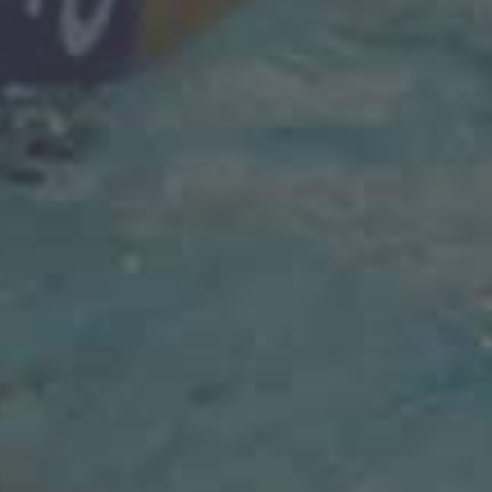
ONE
L'EKIPE ORIZZONTE
LEY
CS PLEBISCITO PD
ITI
COSENZA PALLANUOTO
LATINA
SIS ROMA
 MARCH
PALLANUOTO TRIESTE
PTSEVA
PALLANUOTO TRIESTE
M. CIUDAD HERRERA
COSENZA PALLANUOTO
OZZI
SIS ROMA
TAAFA
SS LAZIO NUOTO
GOL
PALLANUOTO TRIESTE
BONA
RAPALLO PALLANUOTO
IENZA
BRIZZ NUOTO
CIALIS
RAPALLO PALLANUOTO
GGIATO
CS PLEBISCITO PD
NTORO
COSENZA PALLANUOTO
LIARDI
L'EKIPE ORIZZONTE
TA
AGN ENERGIA BOGLIASCO 195