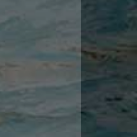
9
9
9
1
9
9
9
9
8
1
8
8
8
8
8
8
1
7
1
7
7