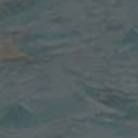
ZZO
AGN ENERGIA BOGLIASCO 195
UFFRIDA
L'EKIPE ORIZZONTE
MARIA
RAPALLO PALLANUOTO
LLI
COSENZA PALLANUOTO
OVANI
PALLANUOTO TRIESTE
RSACCHIA
VELA NUOTO ANCONA
NCO
RAPALLO PALLANUOTO
CLAUDIO
SIS ROMA
ZA
PALLANUOTO TRIESTE
TE
L'EKIPE ORIZZONTE
LLUZZO
COSENZA PALLANUOTO
TTRINI
VELA NUOTO ANCONA
O'
CS PLEBISCITO PD
NDINO
AGN ENERGIA BOGLIASCO 195
ALIANO
BRIZZ NUOTO
STANELLA
BRIZZ NUOTO