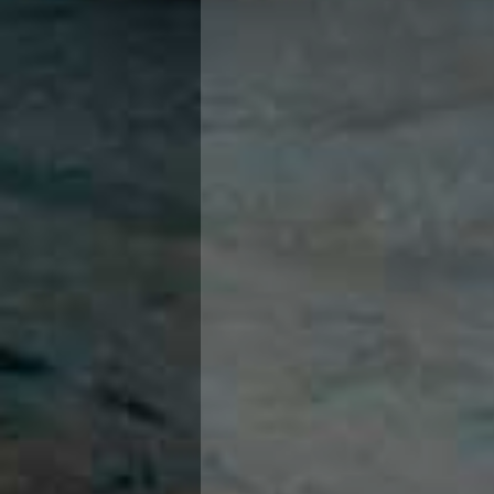
Campionati Italiani
GUAL 
Circuito Supermaster
O. MIT
Calendario Nazionale Fondo
D. SP
Norme e documenti
J. VU
Risultati e Classifiche
Primati
F. MO
Graduatorie
G. KL
Analisi e Approfondimenti
G. CIT
News
L. PAPI
Flash News
G. VI
Formazione
SIT
F. BO
Sezione Salvamento
H. BAL
GUG
V. GA
Composizione
LONG
Norme e documenti
Formazione
M. MA
Sedi Regionali e Provinciali
R. BIA
Designazioni Arbitrali
C. BA
Scuole Nuoto
G. MA