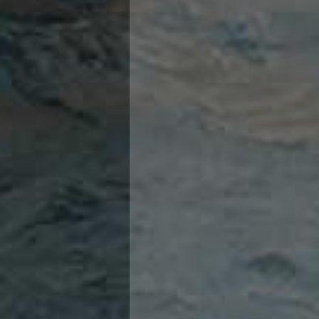
Ricerca Scuole Nuoto
Manuale SNF
G. BO
Diventa SNF
M. GI
Propaganda
P. DI 
Norme e documenti
MANDE
Risultati
CORD
Eventi
Centri Federali
G. BE
C. F. Complesso natatorio Foro Italico
L. BIA
C. F. Polo Acquatico Frecciarossa Ostia
L. DI 
C. F. Unipol BluStadium Pietralata
G. ZIZ
C. F. Polo Acquatico Enel - Valco San Paolo
C. F. Acerra "Carlo Pedersoli"
R. JUT
C. F. Crotone
C. MA
C. F. Livorno
E. QUA
C. F. Milano
V. SGR
C. F. Napoli "Felice Scandone"
ROGO
C.F. Palazzo del Nuoto Torino
C. F. Trieste "Bruno Bianchi"
A. VIT
C. F. Verona "Alberto Castagnetti"
G. PA
C. F. Viterbo