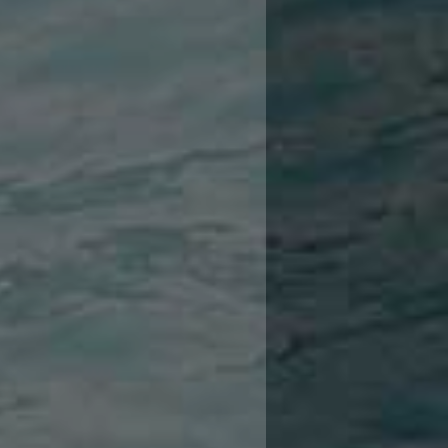
7
7
7
6
6
1
6
6
6
6
5
5
1
5
4
4
3
3