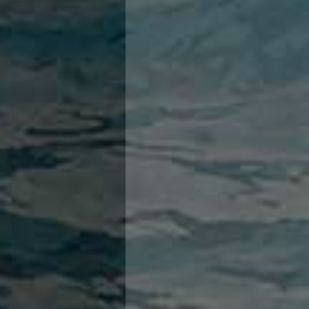
A. GR
Y. AL 
G. DA
E. PA
R. MO
VAN D
A. RO
G. DEL
GESHE
I. PAN
L. BOL
S. BO
M. TOT
M. SP
S. MO
S. CAM