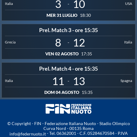
3
10
-
Italia
USA
Master
MER 31 LUGLIO
18:30
Formazione
Prel. Match 3 - ore 15:35
8
12
-
Grecia
Italia
GUG
VEN 02 AGOSTO
17:35
Scuole Nuoto
Prel. Match 4 - ore 15:35
11
13
-
Italia
Spagna
Propaganda
DOM 04 AGOSTO
15:35
Centri Federali
© Copyright - FIN - Federazione Italiana Nuoto - Stadio Olimpico
Area Legislativa
Curva Nord - 00135 Roma
- Tel. 06362001 - C.F. 05284670584 - P.IVA
info@federnuoto.it