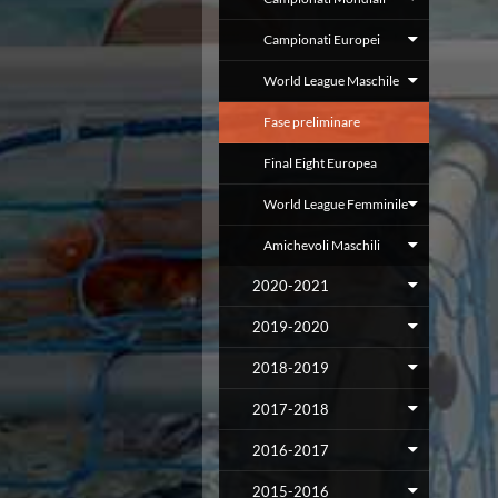
Campionato A2 Maschile
Campionato A2 Femminile
Campionati Europei
Campionato B Maschile
Storico Campionati 2003-2017
World League Maschile
Finali Giovanili
Fase preliminare
Trofei delle Regioni
CoMeN Cup
Final Eight Europea
News
Flash News
World League Femminile
Waterpolo Channel
Amichevoli Maschili
Tuffi
Eventi
2020-2021
Norme e documenti
Risultati e Classifiche
2019-2020
Azzurri
2018-2019
News
Flash News
2017-2018
Artistico
Eventi
2016-2017
Norme e documenti
Risultati e Classifiche
2015-2016