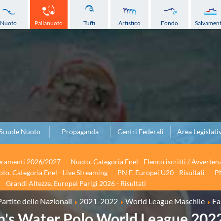
Nuoto
Pallanuoto
Tuffi
Artistico
Fondo
Salvamen
Scuole Nuoto
Propaganda
Centri Federali
Area Legislati
seramenti 2026/2027
Nuoto. Categoria Enel - Elenco iscritti / Avverten
to. Categoria Enel - Live Streaming
PN F. Europei U20 - Risultati
PN
Grandi Altezze. Europei Parigi 2026 - Risultati
Partite delle Nazionali
2021-2022
World League Maschile
Fa
's Water Polo World League 2022 