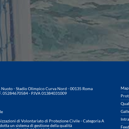
Mapp
na Nuoto - Stadio Olimpico Curva Nord - 00135 Roma
.F. 05284670584 - P.IVA 01384031009
Prot
Qual
Gall
le
Intr
nizzazioni di Volontariato di Protezione Civile - Categoria A
otta un sistema di gestione della qualità
Feed