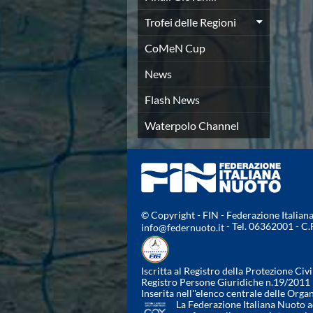
Campionati Italiani
Circuito Supermaster
Trofei delle Regioni
Calendario Nazionale Fondo
CoMeN Cup
Norme e documenti
Risultati e Classifiche
News
Primati
Graduatorie
Flash News
Analisi e Approfondimenti
Waterpolo Channel
News
Flash News
Formazione
SIT
Sezione Salvamento
GUG
© Copyright - FIN - Federazione Italia
Composizione
- Tel. 06362001 - C
info@federnuoto.it
Norme e documenti
Formazione
Sedi Regionali e Provinciali
Iscritta al Registro della Protezione Civi
Registro Persone Giuridiche n.19/2011
Designazioni Arbitrali
Inserita nell''elenco centrale delle Orga
Scuole Nuoto
La Federazione Italiana Nuoto ad