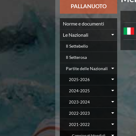
News
PALLANUOTO
Flash News
Europei a modo Mei
Nuoto
Norme e documenti
Eventi attività agonistica
Le Nazionali
Calendario nazionale
Norme e documenti
Il Settebello
Risultati e Classifiche
Graduatorie
Il Setterosa
Graduatorie Stagione 2025-2026
Partite delle Nazionali
Azzurri
Records
2025-2026
News
Flash News
2024-2025
Pallanuoto
2023-2024
Norme e documenti
Le Nazionali
2022-2023
Coppa Italia
Campionato A1 Maschile
2021-2022
Campionato A1 Femminile
Campionati Mondiali