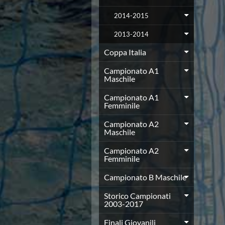
Azzurri
2014-2015
News
Flash News
2013-2014
Fondo
Coppa Italia
Eventi
Grand Prix
Campionato A1
Norme e documenti
Maschile
Risultati e Classifiche
Primati
Campionato A1
Femminile
Azzurri
News
Campionato A2
Flash News
Maschile
Salvamento
Campionato A2
Eventi
Femminile
Norme e documenti
Risultati e Classifiche
Campionato B Maschile
Albi d'oro - Primati
Storico Campionati
News
2003-2017
Flash News
Master
Finali Giovanili