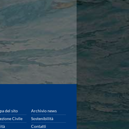
a del sito
Archivio news
ezione Civile
Sostenibilità
ità
Contatti