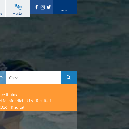
to
Master
va
ze - timing
 M. Mondiali U16 - Risultati
026 - Risultati