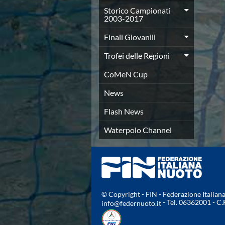
Azzurri
Storico Campionati
2003-2017
News
Flash News
Finali Giovanili
Fondo
Eventi
Trofei delle Regioni
Grand Prix
CoMeN Cup
Norme e documenti
Risultati e Classifiche
News
Primati
Azzurri
Flash News
News
Waterpolo Channel
Flash News
Salvamento
Eventi
Norme e documenti
Risultati e Classifiche
Albi d'oro - Primati
© Copyright - FIN - Federazione Italia
News
- Tel. 06362001 - C
info@federnuoto.it
Flash News
Master