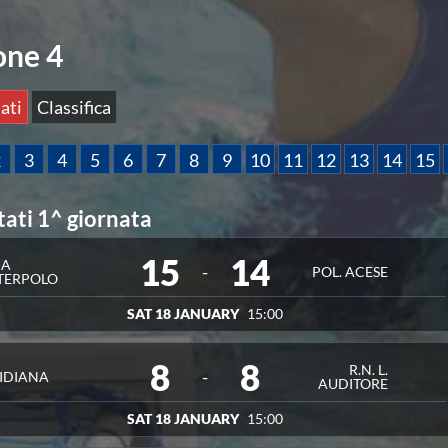
one 4
ati
Classifica
2
3
4
5
6
7
8
9
10
11
12
13
14
15
tati 1^ giornata
SQUADRA
PUNTI
PENALITÀ
CIERA C.U.S. PALERMO
18
0
15
14
NA
-
POL. ACESE
ALERMO 89
15
0
TERPOLO
OASI SALERNO
15
0
SAT 18 JANUARY
15:00
. AUDITORE
10
0
A MARINE CLUB
6
0
8
8
R.N. L.
-
IDIANA
AUDITORE
WATERPOLO
6
0
CESE
6
0
SAT 18 JANUARY
15:00
OVASCULAR WP CATANIA
5
0