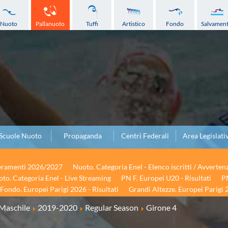
Nuoto
Pallanuoto
Tuffi
Artistico
Fondo
Salvamen
Scuole Nuoto
Propaganda
Centri Federali
Area Legislati
seramenti 2026/2027
Nuoto. Categoria Enel - Elenco iscritti / Avverten
to. Categoria Enel - Live Streaming
PN F. Europei U20 - Risultati
PN
Fondo. Europei Parigi 2026 - Risultati
Grandi Altezze. Europei Parigi 2
Maschile
2019-2020
Regular Season
Girone 4