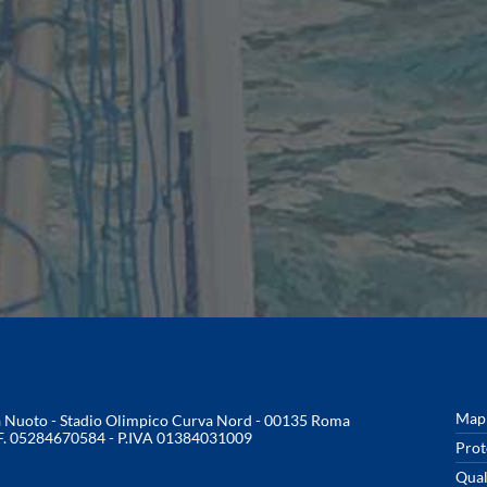
Mapp
na Nuoto - Stadio Olimpico Curva Nord - 00135 Roma
.F. 05284670584 - P.IVA 01384031009
Prot
Qual