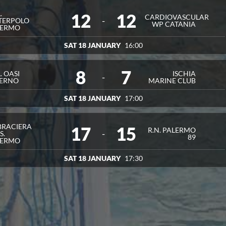
WATERPOLO PALERMO
4
0
.
12
12
CARDIOVASCULAR
-
TERPOLO
IANA
2
0
WP CATANIA
LERMO
SAT 18 JANUARY
16:00
8
7
. OASI
ISCHIA
-
LERNO
MARINE CLUB
SAT 18 JANUARY
17:00
BRACIERA
17
15
R.N. PALERMO
-
S.
89
LERMO
SAT 18 JANUARY
17:30