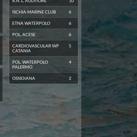
R.N. L. AUDITORE
10
6
1
1
4
53
65
-12
ISCHIA MARINE CLUB
6
6
0
2
4
42
65
-23
ETNA WATERPOLO
6
POL. ACESE
6
CARDIOVASCULAR WP
5
CATANIA
POL. WATERPOLO
4
PALERMO
OSSIDIANA
2