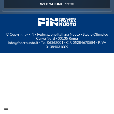
WED 24 JUNE
19:30
Master
Formazione
© Copyright - FIN - Federazione Italiana Nuoto - Stadio Olimpico
Curva Nord - 00135 Roma
GUG
- Tel. 06362001 - C.F. 05284670584 - P.IVA
info@federnuoto.it
01384031009
Scuole Nuoto
Propaganda
Centri Federali
Area Legislativa