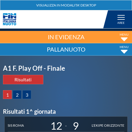
Federazione
Nuoto
IN EVIDENZA
PALLANUOTO
Pallanuoto
A1 F. Play Off - Finale
Tuffi
Risultati
Artistico
1
2
3
Fondo
Risultati 1^ giornata
12
9
Salvamento
-
SIS ROMA
L'EKIPE ORIZZONTE