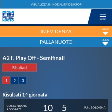
Federazione
Nuoto
IN EVIDENZA
PALLANUOTO
Pallanuoto
A2 F. Play Off - Semifinali
Tuffi
Risultati
Artistico
1
2
3
Fondo
Risultati 1^ giornata
10
5
Salvamento
COMO NUOTO
-
R.N. BOLOGNA
RECOARO