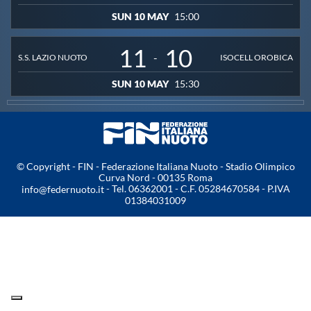
SUN 10 MAY
15:00
Master
11
10
-
S.S. LAZIO NUOTO
ISOCELL OROBICA
Formazione
SUN 10 MAY
15:30
GUG
Scuole Nuoto
© Copyright - FIN - Federazione Italiana Nuoto - Stadio Olimpico
Curva Nord - 00135 Roma
- Tel. 06362001 - C.F. 05284670584 - P.IVA
info@federnuoto.it
Propaganda
01384031009
Centri Federali
Area Legislativa