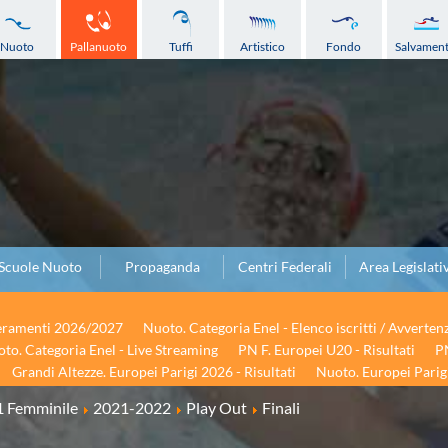
Nuoto
Pallanuoto
Tuffi
Artistico
Fondo
Salvamen
Scuole Nuoto
Propaganda
Centri Federali
Area Legislati
seramenti 2026/2027
Nuoto. Categoria Enel - Elenco iscritti / Avverten
to. Categoria Enel - Live Streaming
PN F. Europei U20 - Risultati
PN
Grandi Altezze. Europei Parigi 2026 - Risultati
Nuoto. Europei Parigi
1 Femminile
2021-2022
Play Out
Finali