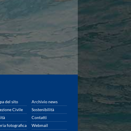
a del sito
Archivio news
ezione Civile
Sostenibilità
ità
Contatti
eria fotografica
Webmail