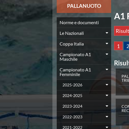
News
PALLANUOTO
Flash News
A1 
Europei a modo Mei
Nuoto
Norme e documenti
Eventi attività agonistica
Risult
Le Nazionali
Calendario nazionale
Norme e documenti
Coppa Italia
1
Risultati e Classifiche
Graduatorie
Campionato A1
Maschile
Graduatorie Stagione 2025-2026
Risul
Azzurri
Campionato A1
Records
Femminile
PA
News
TRI
2025-2026
Flash News
Pallanuoto
2024-2025
Norme e documenti
Le Nazionali
2023-2024
CO
RE
Coppa Italia
2022-2023
Campionato A1 Maschile
Campionato A1 Femminile
2021-2022