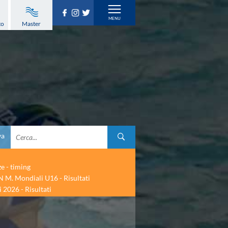
to
Master
va
ze - timing
 M. Mondiali U16 - Risultati
 2026 - Risultati