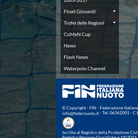
Azzurri
Finali Giovanili
News
Flash News
Trofei delle Regioni
Fondo
Eventi
CoMeN Cup
Grand Prix
News
Norme e documenti
Risultati e Classifiche
Flash News
Primati
Azzurri
Waterpolo Channel
News
Flash News
Salvamento
Eventi
Norme e documenti
Risultati e Classifiche
© Copyright - FIN - Federazione Italia
- Tel. 06362001 - C
info@federnuoto.it
Albi d'oro - Primati
News
Flash News
Iscritta al Registro della Protezione Civi
Master
Registro Persone Giuridiche n.19/2011