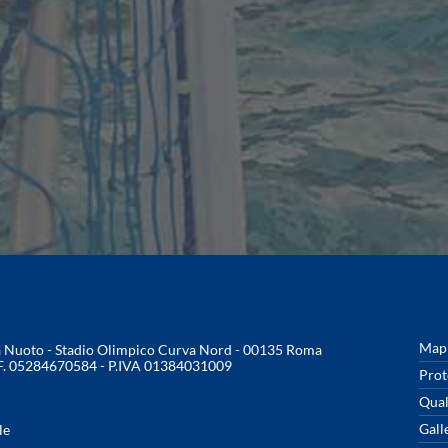
Mapp
na Nuoto - Stadio Olimpico Curva Nord - 00135 Roma
.F. 05284670584 - P.IVA 01384031009
Prot
Qual
Gall
le