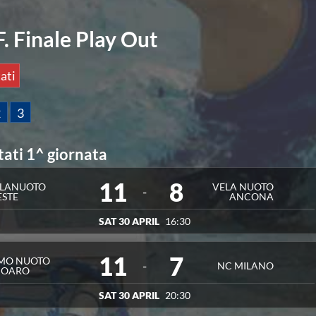
F. Finale Play Out
ati
2
3
tati 1^ giornata
11
8
LLANUOTO
VELA NUOTO
-
ESTE
ANCONA
SAT 30 APRIL
16:30
11
7
MO NUOTO
-
NC MILANO
COARO
SAT 30 APRIL
20:30