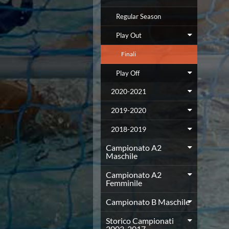
Campionato A2 Maschile
Campionato A2 Femminile
Regular Season
Campionato B Maschile
Storico Campionati 2003-2017
Play Out
Finali Giovanili
Finali
Trofei delle Regioni
CoMeN Cup
Play Off
News
Flash News
2020-2021
Waterpolo Channel
2019-2020
Tuffi
Eventi
2018-2019
Norme e documenti
Campionato A2
Risultati e Classifiche
Maschile
Azzurri
News
Campionato A2
Flash News
Femminile
Artistico
Campionato B Maschile
Eventi
Norme e documenti
Storico Campionati
Risultati e Classifiche
2003-2017