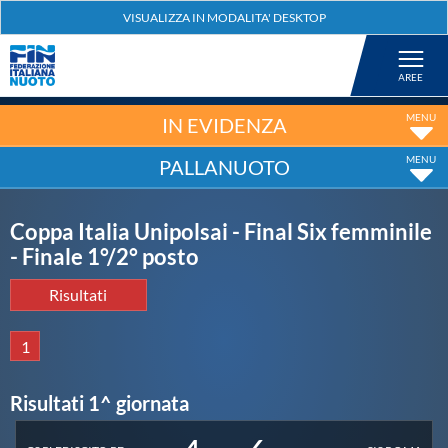
Federazione
Nuoto
IN EVIDENZA
PALLANUOTO
Pallanuoto
Coppa Italia Unipolsai - Final Six femminile
Tuffi
- Finale 1°/2° posto
Risultati
Artistico
1
Fondo
Risultati 1^ giornata
Salvamento