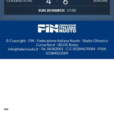
4
6
-
CS PLEBISCITO PD
SIS ROMA
Master
SUN 20 MARCH
17:00
Formazione
GUG
© Copyright - FIN - Federazione Italiana Nuoto - Stadio Olimpico
Curva Nord - 00135 Roma
- Tel. 06362001 - C.F. 05284670584 - P.IVA
info@federnuoto.it
01384031009
Scuole Nuoto
Propaganda
Centri Federali
Area Legislativa