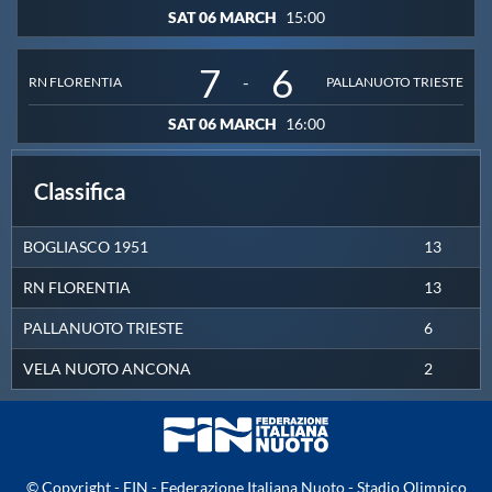
13
0
6
4
1
1
49
38
11
FLORENTIA
SAT 06 MARCH
15:00
Master
PALLANUOTO
6
0
6
2
0
4
45
45
0
TRIESTE
7
6
-
RN FLORENTIA
PALLANUOTO TRIESTE
VELA NUOTO
2
0
6
0
2
4
42
54
-1
Formazione
ANCONA
SAT 06 MARCH
16:00
GUG
Classifica
Scuole Nuoto
BOGLIASCO 1951
13
RN FLORENTIA
13
Propaganda
PALLANUOTO TRIESTE
6
VELA NUOTO ANCONA
2
Centri Federali
Area Legislativa
© Copyright - FIN - Federazione Italiana Nuoto - Stadio Olimpico