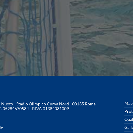
Mapp
na Nuoto - Stadio Olimpico Curva Nord - 00135 Roma
.F. 05284670584 - P.IVA 01384031009
Prot
Qual
Gall
le