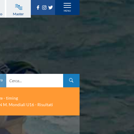
to
Master
va
ze - timing
 M. Mondiali U16 - Risultati