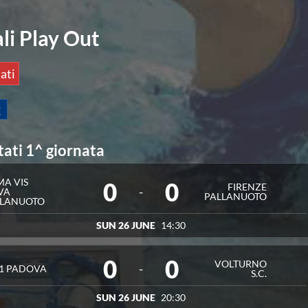
ali Play Out
ati
2
tati 1^ giornata
A VIS
0
0
FIRENZE
-
VA
PALLANUOTO
LLANUOTO
SUN 26 JUNE
14:30
0
0
VOLTURNO
-
1 PADOVA
S.C.
SUN 26 JUNE
20:30