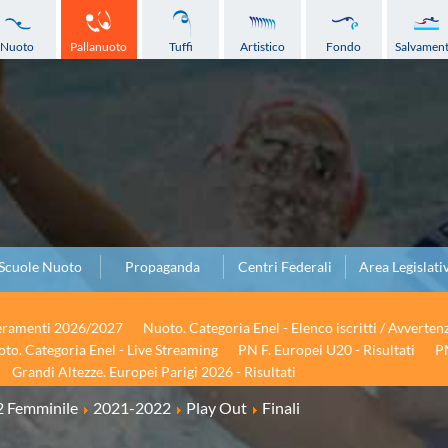
Nuoto
Pallanuoto
Tuffi
Artistico
Fondo
Salvamen
Scuole Nuoto
Propaganda
Centri Federali
Area Legislati
seramenti 2026/2027
Nuoto. Categoria Enel - Elenco iscritti / Avverten
to. Categoria Enel - Live Streaming
PN F. Europei U20 - Risultati
PN
Grandi Altezze. Europei Parigi 2026 - Risultati
2 Femminile
2021-2022
Play Out
Finali