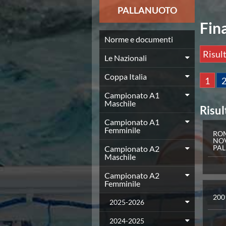
News
PALLANUOTO
Flash News
Fin
Europei a modo Mei
Nuoto
Norme e documenti
Eventi attività agonistica
Risult
Le Nazionali
Calendario nazionale
Norme e documenti
Coppa Italia
1
Risultati e Classifiche
Graduatorie
Campionato A1
Maschile
Graduatorie Stagione 2025-2026
Risul
Azzurri
Campionato A1
Records
Femminile
ROM
News
NO
PA
Campionato A2
Flash News
Maschile
Pallanuoto
Norme e documenti
Campionato A2
Le Nazionali
Femminile
Coppa Italia
200
2025-2026
Campionato A1 Maschile
Campionato A1 Femminile
2024-2025