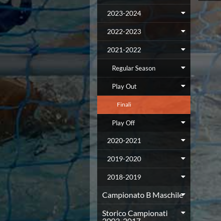
Campionato A2 Maschile
Campionato A2 Femminile
2023-2024
Campionato B Maschile
2022-2023
Storico Campionati 2003-2017
Finali Giovanili
2021-2022
Trofei delle Regioni
CoMeN Cup
Regular Season
News
Play Out
Flash News
Waterpolo Channel
Finali
Tuffi
Eventi
Play Off
Norme e documenti
2020-2021
Risultati e Classifiche
Azzurri
2019-2020
News
Flash News
2018-2019
Artistico
Campionato B Maschile
Eventi
Norme e documenti
Storico Campionati
Risultati e Classifiche
2003-2017