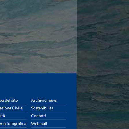
a del sito
Archivio news
ezione Civile
Sostenibilità
ità
Contatti
eria fotografica
Webmail