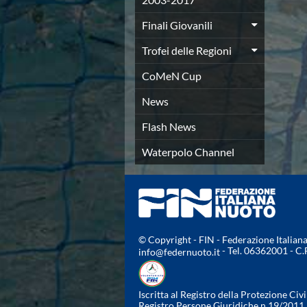
Azzurri
Finali Giovanili
News
Flash News
Trofei delle Regioni
Fondo
Eventi
CoMeN Cup
Grand Prix
News
Norme e documenti
Risultati e Classifiche
Flash News
Primati
Azzurri
Waterpolo Channel
News
Flash News
Salvamento
Eventi
Norme e documenti
Risultati e Classifiche
© Copyright - FIN - Federazione Italia
- Tel. 06362001 - C
info@federnuoto.it
Albi d'oro - Primati
News
Flash News
Iscritta al Registro della Protezione Civi
Master
Registro Persone Giuridiche n.19/2011