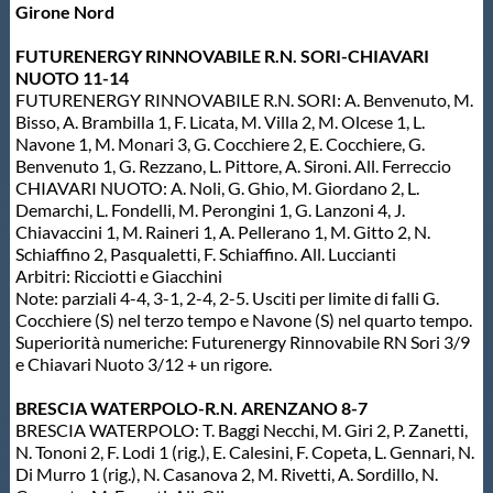
Girone Nord
Protezione Civile
FUTURENERGY RINNOVABILE R.N. SORI-CHIAVARI
NUOTO 11-14
Qualità
FUTURENERGY RINNOVABILE R.N. SORI: A. Benvenuto, M.
Bisso, A. Brambilla 1, F. Licata, M. Villa 2, M. Olcese 1, L.
Navone 1, M. Monari 3, G. Cocchiere 2, E. Cocchiere, G.
Sostenibilità
Benvenuto 1, G. Rezzano, L. Pittore, A. Sironi. All. Ferreccio
CHIAVARI NUOTO: A. Noli, G. Ghio, M. Giordano 2, L.
Demarchi, L. Fondelli, M. Perongini 1, G. Lanzoni 4, J.
Privacy
Chiavaccini 1, M. Raineri 1, A. Pellerano 1, M. Gitto 2, N.
Schiaffino 2, Pasqualetti, F. Schiaffino. All. Luccianti
Arbitri: Ricciotti e Giacchini
Cookie Policy
Note: parziali 4-4, 3-1, 2-4, 2-5. Usciti per limite di falli G.
Cocchiere (S) nel terzo tempo e Navone (S) nel quarto tempo.
Superiorità numeriche: Futurenergy Rinnovabile RN Sori 3/9
Archivio News
e Chiavari Nuoto 3/12 + un rigore.
BRESCIA WATERPOLO-R.N. ARENZANO 8-7
Flash News
BRESCIA WATERPOLO: T. Baggi Necchi, M. Giri 2, P. Zanetti,
N. Tononi 2, F. Lodi 1 (rig.), E. Calesini, F. Copeta, L. Gennari, N.
Di Murro 1 (rig.), N. Casanova 2, M. Rivetti, A. Sordillo, N.