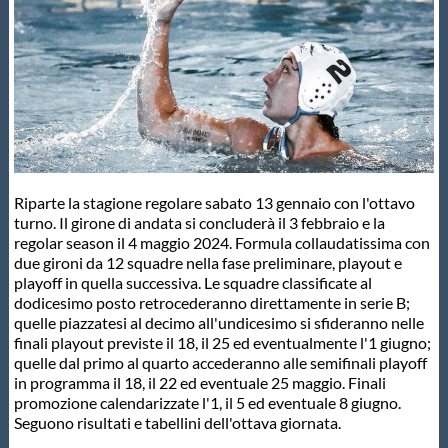
Master
Formazione
GUG
Riparte la stagione regolare sabato 13 gennaio con l'ottavo
Scuole Nuoto
turno. Il girone di andata si concluderà il 3 febbraio e la
regolar season il 4 maggio 2024. Formula collaudatissima con
due gironi da 12 squadre nella fase preliminare, playout e
Propaganda
playoff in quella successiva. Le squadre classificate al
dodicesimo posto retrocederanno direttamente in serie B;
quelle piazzatesi al decimo all'undicesimo si sfideranno nelle
finali playout previste il 18, il 25 ed eventualmente l'1 giugno;
Centri Federali
quelle dal primo al quarto accederanno alle semifinali playoff
in programma il 18, il 22 ed eventuale 25 maggio. Finali
promozione calendarizzate l'1, il 5 ed eventuale 8 giugno.
Area Legislativa
Seguono risultati e tabellini dell'ottava giornata.