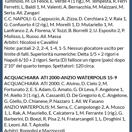
Tummolo, M. Di Felice, E. Verde 4 (1 rig.), M. Tempesta, R. Ferri
Ferretti, L. Baldi 1, M. Valenti, A. Bernacchia, M. Maizzani, M.
Serta. All. Zangari
C.C. NAPOLI: G. Cappuccio, A. Zizza, D. Cerchiara 2, V. Raia 1,
G. Confuorto 4 (2 rig.), M. Morelli 1, D. Mutariello 1, M.
Lanfranco 2, A. Florena, V. Tozzi, B. Borrelli 2, U. Esposito 2, P.
Molisso, L. Russo. All. Massa
Arbitri: Nicolosi e Cavallini
Note: parziali 2-2, 2-4, 1-4, 1-5. Nessun giocatore uscito per
limite di falli. Superiorità numeriche: Delta 1/5 + 2 rigori e
Napoli 6/10 + 2 rigori. Serta (D) fallisce un rigore (palo) dopo
2'10" del quarto tempo. Spettatori: 120 circa.
ACQUACHIARA ATI 2000-ANZIO WATERPOLIS 15-9
ACQUACHIARA ATI 2000: C. Alvino, D. Cielo 2, M.
Fortunato 2, E. S. Adam, G. Amato, G. Di Leva, F. Angelone 1,
M. Aiello 3 (1 rig.), A. Cassaniti, D. De Gregorio 6, C. Angelone,
G. Giello, D. Chianese, P. Nazzaro 1. All. W. Fasano
ANZIO WATERPOLIS: M. Serra, C. Campolongo 2, A. Musco
1, L. Rak, A. Mauriello, E. Calcaterra 1, M. Ferrante 1 (rig.), G.
Barberini, D. Boezi, R. Pisa 2, N. Fratarcangeli 1, L. Droghini 1,
E. Leoni. All. T. Apicella
Arbitri: Romolini e Mazzoccoli