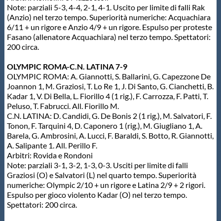
Note: parziali 5-3, 4-4, 2-1, 4-1. Uscito per limite di falli Rak
(Anzio) nel terzo tempo. Superiorità numeriche: Acquachiara
6/11 + un rigore e Anzio 4/9 + un rigore. Espulso per proteste
Fasano (allenatore Acquachiara) nel terzo tempo. Spettatori:
200 circa.
OLYMPIC ROMA-C.N. LATINA 7-9
OLYMPIC ROMA: A. Giannotti, S. Ballarini, G. Capezzone De
Joannon 1, M. Graziosi, T. Lo Re 1, J. Di Santo, G. Cianchetti, B.
Kadar 1, V. Di Bella, L. Fiorillo 4 (1 rig.), F. Carrozza, F. Patti, T.
Peluso, T. Fabrucci. All. Fiorillo M.
C.N. LATINA: D. Candidi, G. De Bonis 2 (1 rig.), M. Salvatori, F.
Tonon, F. Tarquini 4, D. Caponero 1 (rig.), M. Giugliano 1, A.
Barela, G. Ambrosini, A. Lucci, F. Baraldi, S. Botto, R. Giannotti,
A. Salipante 1. All. Perillo F.
Arbitri: Rovida e Rondoni
Note: parziali 3-1, 3-2, 1-3, 0-3. Usciti per limite di falli
Graziosi (O) e Salvatori (L) nel quarto tempo. Superiorità
numeriche: Olympic 2/10 + un rigore e Latina 2/9 + 2 rigori.
Espulso per gioco violento Kadar (O) nel terzo tempo.
Spettatori: 200 circa.