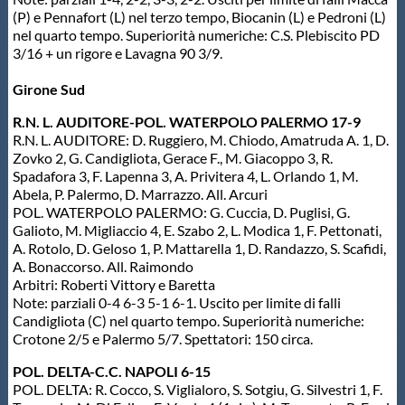
(P) e Pennafort (L) nel terzo tempo, Biocanin (L) e Pedroni (L)
nel quarto tempo. Superiorità numeriche: C.S. Plebiscito PD
3/16 + un rigore e Lavagna 90 3/9.
Girone Sud
R.N. L. AUDITORE-POL. WATERPOLO PALERMO 17-9
R.N. L. AUDITORE: D. Ruggiero, M. Chiodo, Amatruda A. 1, D.
Zovko 2, G. Candigliota, Gerace F., M. Giacoppo 3, R.
Spadafora 3, F. Lapenna 3, A. Privitera 4, L. Orlando 1, M.
Abela, P. Palermo, D. Marrazzo. All. Arcuri
POL. WATERPOLO PALERMO: G. Cuccia, D. Puglisi, G.
Galioto, M. Migliaccio 4, E. Szabo 2, L. Modica 1, F. Pettonati,
A. Rotolo, D. Geloso 1, P. Mattarella 1, D. Randazzo, S. Scafidi,
A. Bonaccorso. All. Raimondo
Arbitri: Roberti Vittory e Baretta
Note: parziali 0-4 6-3 5-1 6-1. Uscito per limite di falli
Candigliota (C) nel quarto tempo. Superiorità numeriche:
Crotone 2/5 e Palermo 5/7. Spettatori: 150 circa.
POL. DELTA-C.C. NAPOLI 6-15
POL. DELTA: R. Cocco, S. Viglialoro, S. Sotgiu, G. Silvestri 1, F.