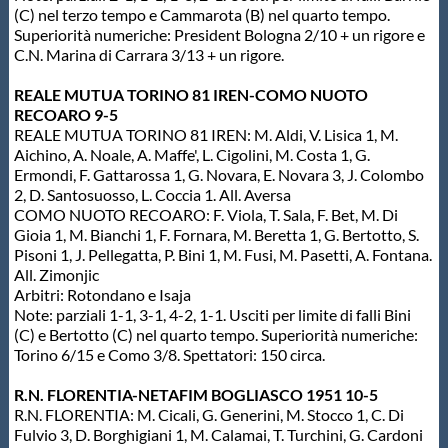
(C) nel terzo tempo e Cammarota (B) nel quarto tempo.
Superiorità numeriche: President Bologna 2/10 + un rigore e
C.N. Marina di Carrara 3/13 + un rigore.
REALE MUTUA TORINO 81 IREN-COMO NUOTO
RECOARO 9-5
REALE MUTUA TORINO 81 IREN: M. Aldi, V. Lisica 1, M.
Aichino, A. Noale, A. Maffe', L. Cigolini, M. Costa 1, G.
Ermondi, F. Gattarossa 1, G. Novara, E. Novara 3, J. Colombo
2, D. Santosuosso, L. Coccia 1. All. Aversa
COMO NUOTO RECOARO: F. Viola, T. Sala, F. Bet, M. Di
Gioia 1, M. Bianchi 1, F. Fornara, M. Beretta 1, G. Bertotto, S.
Pisoni 1, J. Pellegatta, P. Bini 1, M. Fusi, M. Pasetti, A. Fontana.
All. Zimonjic
Arbitri: Rotondano e Isaja
Note: parziali 1-1, 3-1, 4-2, 1-1. Usciti per limite di falli Bini
(C) e Bertotto (C) nel quarto tempo. Superiorità numeriche:
Torino 6/15 e Como 3/8. Spettatori: 150 circa.
R.N. FLORENTIA-NETAFIM BOGLIASCO 1951 10-5
R.N. FLORENTIA: M. Cicali, G. Generini, M. Stocco 1, C. Di
Fulvio 3, D. Borghigiani 1, M. Calamai, T. Turchini, G. Cardoni