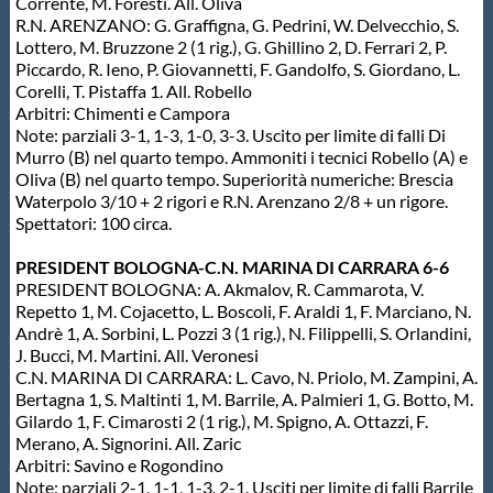
Galleria fotografica
Corrente, M. Foresti. All. Oliva
R.N. ARENZANO: G. Graffigna, G. Pedrini, W. Delvecchio, S.
Lottero, M. Bruzzone 2 (1 rig.), G. Ghillino 2, D. Ferrari 2, P.
Videogallery
Piccardo, R. Ieno, P. Giovannetti, F. Gandolfo, S. Giordano, L.
Corelli, T. Pistaffa 1. All. Robello
Arbitri: Chimenti e Campora
Intranet
Note: parziali 3-1, 1-3, 1-0, 3-3. Uscito per limite di falli Di
Murro (B) nel quarto tempo. Ammoniti i tecnici Robello (A) e
Oliva (B) nel quarto tempo. Superiorità numeriche: Brescia
Webmail
Waterpolo 3/10 + 2 rigori e R.N. Arenzano 2/8 + un rigore.
Spettatori: 100 circa.
Contatti
PRESIDENT BOLOGNA-C.N. MARINA DI CARRARA 6-6
PRESIDENT BOLOGNA: A. Akmalov, R. Cammarota, V.
Repetto 1, M. Cojacetto, L. Boscoli, F. Araldi 1, F. Marciano, N.
Andrè 1, A. Sorbini, L. Pozzi 3 (1 rig.), N. Filippelli, S. Orlandini,
Mappa del sito
J. Bucci, M. Martini. All. Veronesi
C.N. MARINA DI CARRARA: L. Cavo, N. Priolo, M. Zampini, A.
Bertagna 1, S. Maltinti 1, M. Barrile, A. Palmieri 1, G. Botto, M.
Gilardo 1, F. Cimarosti 2 (1 rig.), M. Spigno, A. Ottazzi, F.
Merano, A. Signorini. All. Zaric
Arbitri: Savino e Rogondino
Note: parziali 2-1, 1-1, 1-3, 2-1. Usciti per limite di falli Barrile