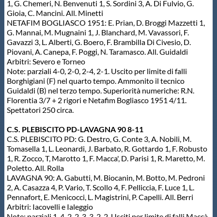
1, G. Chemeri, N. Benvenuti 1, S. Sordini 3, A. Di Fulvio, G.
Gioia, C. Mancini. All. Minetti
NETAFIM BOGLIASCO 1951: E. Prian, D. Broggi Mazzetti 1,
G. Mannai, M. Mugnaini 1, J. Blanchard, M. Vavassori, F.
Gavazzi 3, L. Alberti, G. Boero, F. Brambilla Di Civesio, D.
Piovani, A. Canepa, F. Poggi, N. Taramasco. All. Guidaldi
Arbitri: Severo e Torneo
Note: parziali 4-0, 2-0, 2-4, 2-1. Uscito per limite di falli
Borghigiani (F) nel quarto tempo. Ammonito il tecnico
Guidaldi (B) nel terzo tempo. Superiorità numeriche: R.N.
Florentia 3/7 + 2 rigori e Netafim Bogliasco 1951 4/11.
Spettatori 250 circa.
C.S. PLEBISCITO PD-LAVAGNA 90 8-11
C.S. PLEBISCITO PD: G. Destro, G. Conte 3, A. Nobili, M.
Tomasella 1, L. Leonardi, J. Barbato, R. Gottardo 1, F. Robusto
1, R. Zocco, T, Marotto 1, F. Macca', D. Parisi 1, R. Maretto, M.
Poletto. All. Rolla
LAVAGNA 90: A. Gabutti, M. Biocanin, M. Botto, M. Pedroni
2, A. Casazza 4, P. Vario, T. Scollo 4, F. Pelliccia, F. Luce 1, L.
Pennafort, E. Menicocci, L. Magistrini, P. Capelli. All. Berri
Arbitri: Iacovelli e Ialeggio
Note: parziali 1-4, 2-2, 3-3, 2-2. Usciti per limite di falli Maccà