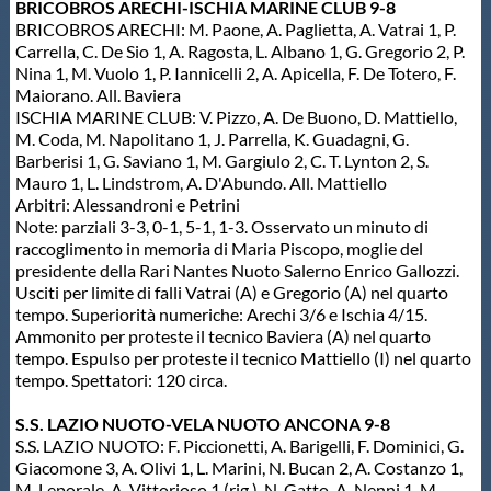
BRICOBROS ARECHI-ISCHIA MARINE CLUB 9-8
BRICOBROS ARECHI: M. Paone, A. Paglietta, A. Vatrai 1, P.
Carrella, C. De Sio 1, A. Ragosta, L. Albano 1, G. Gregorio 2, P.
Nina 1, M. Vuolo 1, P. Iannicelli 2, A. Apicella, F. De Totero, F.
Maiorano. All. Baviera
ISCHIA MARINE CLUB: V. Pizzo, A. De Buono, D. Mattiello,
M. Coda, M. Napolitano 1, J. Parrella, K. Guadagni, G.
Barberisi 1, G. Saviano 1, M. Gargiulo 2, C. T. Lynton 2, S.
Mauro 1, L. Lindstrom, A. D'Abundo. All. Mattiello
Arbitri: Alessandroni e Petrini
Note: parziali 3-3, 0-1, 5-1, 1-3. Osservato un minuto di
raccoglimento in memoria di Maria Piscopo, moglie del
presidente della Rari Nantes Nuoto Salerno Enrico Gallozzi.
Usciti per limite di falli Vatrai (A) e Gregorio (A) nel quarto
tempo. Superiorità numeriche: Arechi 3/6 e Ischia 4/15.
Ammonito per proteste il tecnico Baviera (A) nel quarto
tempo. Espulso per proteste il tecnico Mattiello (I) nel quarto
tempo. Spettatori: 120 circa.
S.S. LAZIO NUOTO-VELA NUOTO ANCONA 9-8
S.S. LAZIO NUOTO: F. Piccionetti, A. Barigelli, F. Dominici, G.
Giacomone 3, A. Olivi 1, L. Marini, N. Bucan 2, A. Costanzo 1,
M. Leporale, A. Vittorioso 1 (rig.), N. Gatto, A. Nenni 1, M.