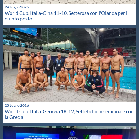
24 Luglio 2026
World Cup. Italia-Cina 11-10, Setterosa con l'Olanda per il
quinto posto
23 Luglio 2026
World Cup. Italia-Georgia 18-12, Settebello in semifinale con
la Grecia