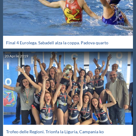
Final 4 Eurolega. Sabadell alza la coppa. Padova quarto
20
Aprile
2019
Trofeo delle Regioni. Trionfa la Liguria, Campania ko