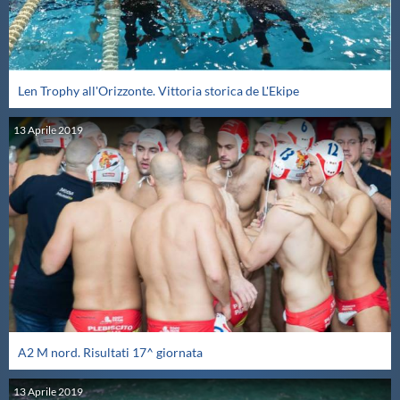
Len Trophy all'Orizzonte. Vittoria storica de L'Ekipe
13
Aprile
2019
A2 M nord. Risultati 17^ giornata
13
Aprile
2019