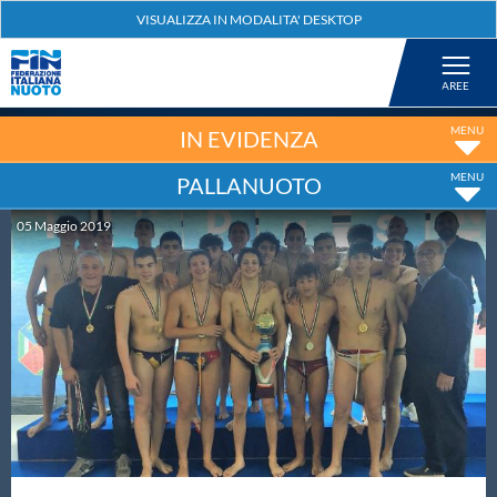
Federazione
Nuoto
IN EVIDENZA
PALLANUOTO
Pallanuoto
05
Maggio
2019
Tuffi
Artistico
Fondo
Salvamento