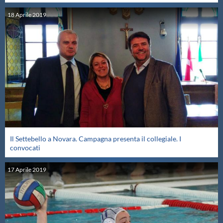
18
Aprile
2019
Il Settebello a Novara. Campagna presenta il collegiale. I
convocati
17
Aprile
2019