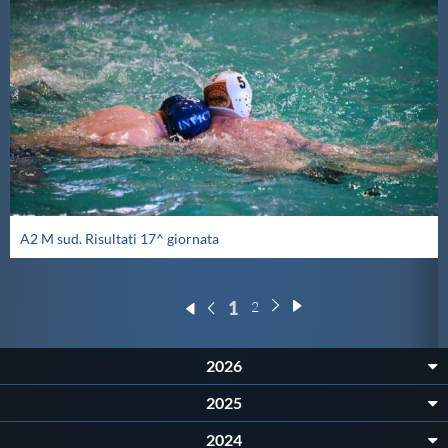
A2 M sud. Risultati 17^ giornata
1
2
2026
2025
2024