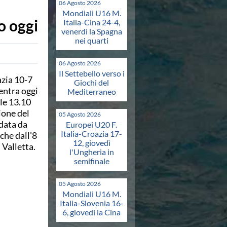
06 Agosto 2026
Mondiali U16 M.
o oggi
Italia-Cina 24-4,
venerdì la Spagna
nei quarti
06 Agosto 2026
Il Settebello verso i
azia 10-7
Giochi del
ientra oggi
Mediterraneo
lle 13.10
one del
05 Agosto 2026
data da
Europei U20 F.
Italia-Croazia 17-
che dall'8
12, giovedì
 Valletta.
l'Ungheria in
semifinale
05 Agosto 2026
Mondiali U16 M.
Italia-Slovenia 16-
6, giovedì la Cina