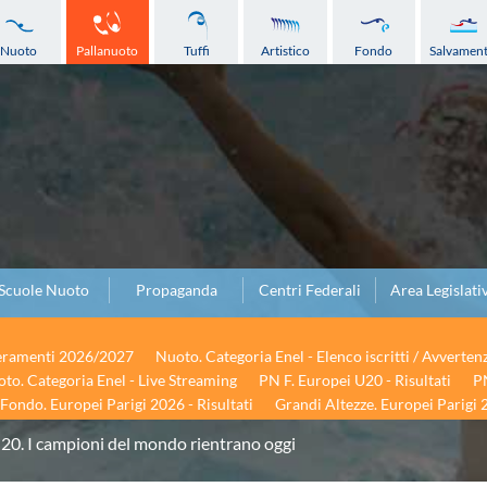
Nuoto
Pallanuoto
Tuffi
Artistico
Fondo
Salvamen
Scuole Nuoto
Propaganda
Centri Federali
Area Legislati
seramenti 2026/2027
Nuoto. Categoria Enel - Elenco iscritti / Avverten
to. Categoria Enel - Live Streaming
PN F. Europei U20 - Risultati
PN
Fondo. Europei Parigi 2026 - Risultati
Grandi Altezze. Europei Parigi 2
20. I campioni del mondo rientrano oggi