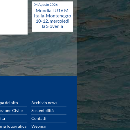
04 Agosto 2026
Mondiali U16 M.
Italia-Montenegro
10-12, mercoledì
la Slovenia
a del sito
Archivio news
ezione Civile
Sostenibilità
ità
Contatti
eria fotografica
Webmail