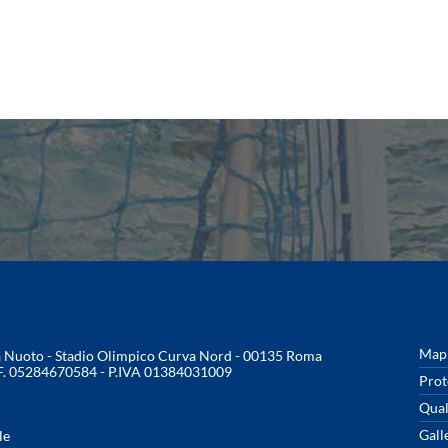
Mapp
na Nuoto - Stadio Olimpico Curva Nord - 00135 Roma
.F. 05284670584 - P.IVA 01384031009
Prot
Qual
Gall
le