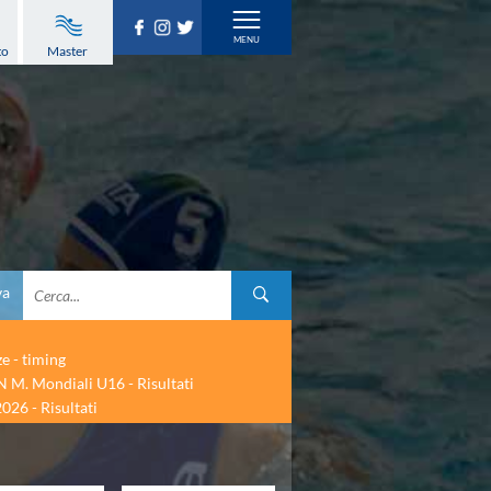
to
Master
va
ze - timing
 M. Mondiali U16 - Risultati
026 - Risultati