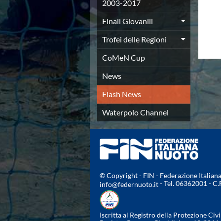
Campionato A2 Maschile
2003-2017
Campionato A2 Femminile
Finali Giovanili
Campionato B Maschile
Storico Campionati 2003-2017
Trofei delle Regioni
Finali Giovanili
Trofei delle Regioni
CoMeN Cup
CoMeN Cup
News
News
Flash News
Flash News
Waterpolo Channel
Tuffi
Waterpolo Channel
Eventi
Norme e documenti
Risultati e Classifiche
Azzurri
News
Flash News
© Copyright - FIN - Federazione Italia
- Tel. 06362001 - C
info@federnuoto.it
Artistico
Eventi
Norme e documenti
Iscritta al Registro della Protezione Civi
Risultati e Classifiche