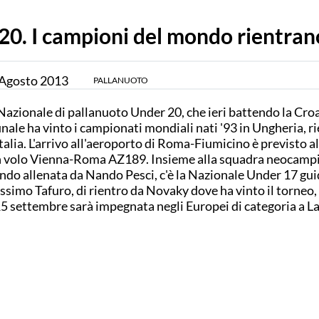
20. I campioni del mondo rientran
Agosto
2013
PALLANUOTO
Nazionale di pallanuoto Under 20, che ieri battendo la Cro
finale ha vinto i campionati mondiali nati '93 in Ungheria, r
Italia. L'arrivo all'aeroporto di Roma-Fiumicino è previsto a
 volo Vienna-Roma AZ189. Insieme alla squadra neocampi
do allenata da Nando Pesci, c'è la Nazionale Under 17 gui
simo Tafuro, di rientro da Novaky dove ha vinto il torneo, 
15 settembre sarà impegnata negli Europei di categoria a La