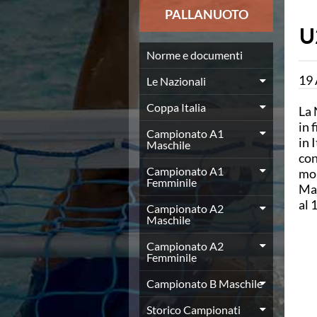
News
PALLANUOTO
Flash News
U
Europei a modo Mei
Nuoto
Norme e documenti
Eventi attività agonistica
19
Le Nazionali
Calendario nazionale
Norme e documenti
Coppa Italia
La 
Risultati e Classifiche
in 
Graduatorie
Campionato A1
in 
Maschile
Graduatorie Stagione 2025-2026
con
Azzurri
Campionato A1
mon
Records
Femminile
Mas
News
al 
Campionato A2
Flash News
Maschile
Pallanuoto
Norme e documenti
Campionato A2
Le Nazionali
Femminile
Coppa Italia
Campionato B Maschile
Campionato A1 Maschile
Campionato A1 Femminile
Storico Campionati