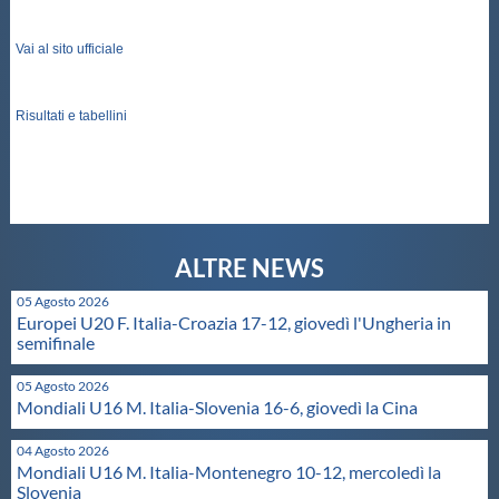
Protezione Civile
Vai al sito ufficiale
Qualità
Risultati e tabellini
Sostenibilità
Privacy
Cookie Policy
05 Agosto 2026
Europei U20 F. Italia-Croazia 17-12, giovedì l'Ungheria in
semifinale
Archivio News
05 Agosto 2026
Mondiali U16 M. Italia-Slovenia 16-6, giovedì la Cina
Flash News
04 Agosto 2026
Mondiali U16 M. Italia-Montenegro 10-12, mercoledì la
Slovenia