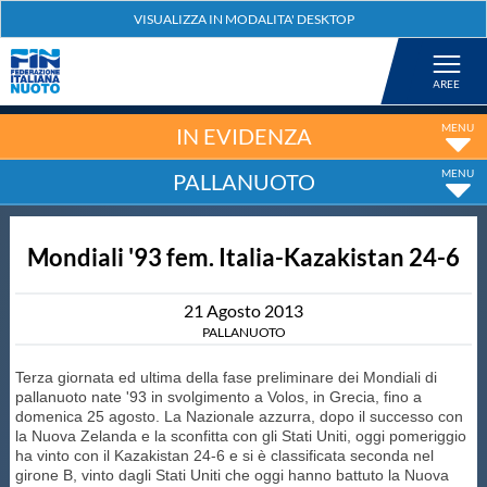
Federazione
Nuoto
IN EVIDENZA
PALLANUOTO
Pallanuoto
Mondiali '93 fem. Italia-Kazakistan 24-6
Tuffi
21
Agosto
2013
Artistico
PALLANUOTO
Terza giornata ed ultima della fase preliminare dei Mondiali di
Fondo
pallanuoto nate '93 in svolgimento a Volos, in Grecia, fino a
domenica 25 agosto. La Nazionale azzurra, dopo il successo con
la Nuova Zelanda e la sconfitta con gli Stati Uniti, oggi pomeriggio
Salvamento
ha vinto con il Kazakistan 24-6 e si è classificata seconda nel
girone B, vinto dagli Stati Uniti che oggi hanno battuto la Nuova