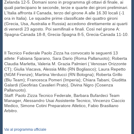
Zelanda 12-5. Domani sono in programma gli ottavi di finale, ai
quali partecipano le seconde, terze e quarte dei gironi preliminari.
Master
L'Italia affronta il Canada, terzo del girone A alle 16.30 locali (-1
ora in Italia). Le squadre prime classificate dei quattro gironi
(Grecia, Usa, Australia e Russia) accedono direttamente ai quarti
Formazione
di venerdì 23 agosto. Poi semifinali e finali. Così nel girone A:
Spagna-Canada 18-8, Grecia-Spagna 8-5, Grecia-Canada 11-10.
GUG
Il Tecnico Federale Paolo Zizza ha convocato
le seguenti 13
atlete:
Fabiana Sparano, Sara Dario (Roma Pallanuoto); Roberta
Claudia Marletta, Valeria M. Grazia Palmieri ( Venosan Orizzonte
Scuole Nuoto
CT); Giulia Viacava, Alessia Millo (RN Bogliasco); Laura Repetto
(NGM Firenze); Martina Verducci (RN Bologna); Roberta Grillo
(Blu Team); Francesca
Pomeri (Imperia); Chiara Tabani, Giuditta
Propaganda
Galardi (Geofirias Cavalieri Prato), Divina Nigro (Cosenza
Pallanuoto).
Staff: Paolo Zizza Tecnico Federale, Barbara Bufardeci Team
Manager, Alessandro Usai Assistente Tecnico, Vincenzo Ciaccio
Centri Federali
Medico, Simone Cotini Preparatore Atletico, Fabio Brasiliano
Arbitro.
Area Legislativa
Vai al programma ufficiale