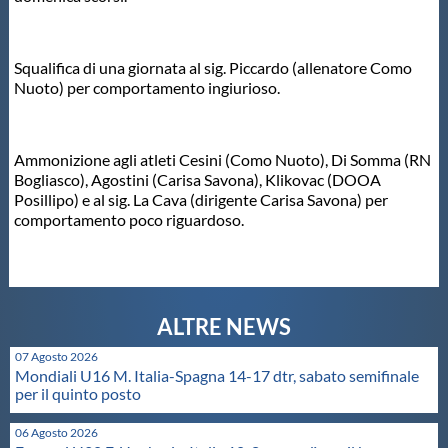
Master
Squalifica di una giornata al sig. Piccardo (allenatore Como
Nuoto) per comportamento ingiurioso.
Formazione
GUG
Ammonizione agli atleti Cesini (Como Nuoto), Di Somma (RN
Bogliasco), Agostini (Carisa Savona), Klikovac (DOOA
Posillipo) e al sig. La Cava (dirigente Carisa Savona) per
Scuole Nuoto
comportamento poco riguardoso.
Propaganda
Centri Federali
07 Agosto 2026
Mondiali U16 M. Italia-Spagna 14-17 dtr, sabato semifinale
per il quinto posto
Area Legislativa
06 Agosto 2026