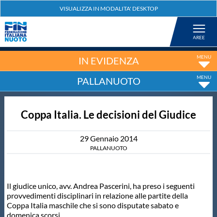
Federazione
Nuoto
IN EVIDENZA
PALLANUOTO
Pallanuoto
Coppa Italia. Le decisioni del Giudice
Tuffi
29
Gennaio
2014
Artistico
PALLANUOTO
Fondo
Il giudice unico, avv. Andrea Pascerini, ha preso i seguenti
provvedimenti disciplinari in relazione alle partite della
Salvamento
Coppa Italia maschile che si sono disputate sabato e
domenica scorsi.