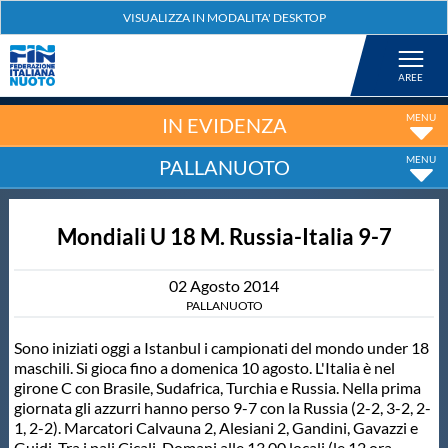
Federazione
Nuoto
IN EVIDENZA
PALLANUOTO
Pallanuoto
Mondiali U 18 M. Russia-Italia 9-7
Tuffi
02
Agosto
2014
Artistico
PALLANUOTO
Sono iniziati oggi a Istanbul i campionati del mondo under 18
Fondo
maschili. Si gioca fino a domenica 10 agosto. L'Italia è nel
girone C con Brasile, Sudafrica, Turchia e Russia. Nella prima
giornata gli azzurri hanno perso 9-7 con la Russia (2-2, 3-2, 2-
Salvamento
1, 2-2). Marcatori Calvauna 2, Alesiani 2, Gandini, Gavazzi e
Guidi. Tra i pali Cicali. Domani alle 13.00 locali (le 12 ora