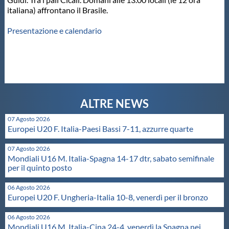
italiana) affrontano il Brasile.
Master
Presentazione e calendario
Formazione
GUG
Scuole Nuoto
07 Agosto 2026
Europei U20 F. Italia-Paesi Bassi 7-11, azzurre quarte
Propaganda
07 Agosto 2026
Mondiali U16 M. Italia-Spagna 14-17 dtr, sabato semifinale
per il quinto posto
Centri Federali
06 Agosto 2026
Europei U20 F. Ungheria-Italia 10-8, venerdì per il bronzo
Area Legislativa
06 Agosto 2026
Mondiali U16 M. Italia-Cina 24-4, venerdì la Spagna nei