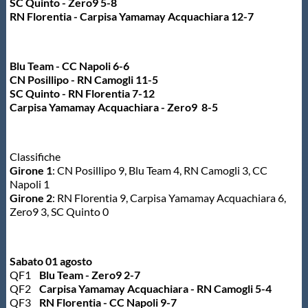
Galleria fotografica
SC Quinto - Zero9 5-8
RN Florentia - Carpisa Yamamay Acquachiara 12-7
Videogallery
Blu Team - CC Napoli 6-6
CN Posillipo - RN Camogli 11-5
Intranet
SC Quinto - RN Florentia 7-12
Carpisa Yamamay Acquachiara - Zero9 8-5
Webmail
Classifiche
Contatti
Girone 1
: CN Posillipo 9, Blu Team 4, RN Camogli 3, CC
Napoli 1
Girone 2
: RN Florentia 9, Carpisa Yamamay Acquachiara 6,
Mappa del sito
Zero9 3, SC Quinto 0
Sabato 01 agosto
QF1
Blu Team - Zero9 2-7
QF2
Carpisa Yamamay Acquachiara - RN Camogli 5-4
QF3
RN Florentia - CC Napoli 9-7