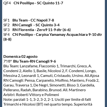
QF4
CN Posillipo - SC Quinto 11-7
SF1
Blu Team - CC Napoli 7-8
SF2
RN Camogli - SC Quinto 3-4
SF3
RN Florentia - Zero9 11-9 dtr (6-6)
SF4
CN Posillipo - Carpisa Yamamay Acquachiara 9-10 dtr
(8-8)
Domenica 02 agosto
7°/8°
Blu Team-RN Camogli 9-6
Blu Team: Lanzafame, Flaccomio 1, Trimarchi, Greco, A.
Condemi 2, Aiello 1, Basile, Nicolosi 2, F. Condemi, Longo,
Messina 2, Leonardi 1, Camuti, Cristaudo, Ursino. All.Ajosa
RN Camogli: Pensa, Carpaneto, Molfino, Mantero, Frodà 2,
Garau, Traversa 1, De Negri, Simonetti, Bisso 3, Gardella,
Pellerano, Radah, Barabino, Brunod. All. Martinero
Arbitri: Roberti Vittory e Polimeni
Note: parziali 1-1, 3-2, 3-2, 2-1. Usciti per limite di falli
Trimarchi e Nicolosi (BT) nel quarto tempo. Superiorità