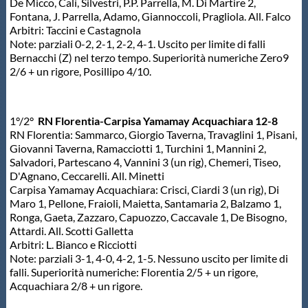
De Micco, Calì, Silvestri, P.P. Parrella, M. Di Martire 2,
Fontana, J. Parrella, Adamo, Giannoccoli, Pragliola. All. Falco
Arbitri: Taccini e Castagnola
Note: parziali 0-2, 2-1, 2-2, 4-1. Uscito per limite di falli
Bernacchi (Z) nel terzo tempo. Superiorità numeriche Zero9
2/6 + un rigore, Posillipo 4/10.
1°/2°
RN Florentia-Carpisa Yamamay Acquachiara 12-8
RN Florentia: Sammarco, Giorgio Taverna, Travaglini 1, Pisani,
Giovanni Taverna, Ramacciotti 1, Turchini 1, Mannini 2,
Salvadori, Partescano 4, Vannini 3 (un rig), Chemeri, Tiseo,
D'Agnano, Ceccarelli. All. Minetti
Carpisa Yamamay Acquachiara: Crisci, Ciardi 3 (un rig), Di
Maro 1, Pellone, Fraioli, Maietta, Santamaria 2, Balzamo 1,
Ronga, Gaeta, Zazzaro, Capuozzo, Caccavale 1, De Bisogno,
Attardi. All. Scotti Galletta
Arbitri: L. Bianco e Ricciotti
Note: parziali 3-1, 4-0, 4-2, 1-5. Nessuno uscito per limite di
falli. Superiorità numeriche: Florentia 2/5 + un rigore,
Acquachiara 2/8 + un rigore.