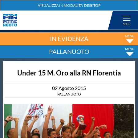
Federazione
Nuoto
IN EVIDENZA
PALLANUOTO
Pallanuoto
Under 15 M. Oro alla RN Florentia
Tuffi
02
Agosto
2015
Artistico
PALLANUOTO
Fondo
Salvamento