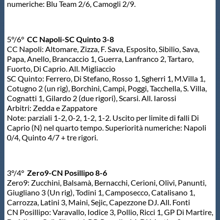
numeriche: Blu Team 2/6, Camogli 2/9.
5°/6°
CC Napoli-SC Quinto 3-8
CC Napoli: Altomare, Zizza, F. Sava, Esposito, Sibilio, Sava,
Papa, Anello, Brancaccio 1, Guerra, Lanfranco 2, Tartaro,
Fuorto, Di Caprio. All. Migliaccio
SC Quinto: Ferrero, Di Stefano, Rosso 1, Sgherri 1, M.Villa 1,
Cotugno 2 (un rig), Borchini, Campi, Poggi, Tacchella, S. Villa,
Cognatti 1, Gilardo 2 (due rigori), Scarsi. All. Iarossi
Arbitri: Zedda e Zappatore
Note: parziali 1-2, 0-2, 1-2, 1-2. Uscito per limite di falli Di
Caprio (N) nel quarto tempo. Superiorità numeriche: Napoli
0/4, Quinto 4/7 + tre rigori.
3°/4°
Zero9-CN Posillipo 8-6
Zero9: Zucchini, Balsamà, Bernacchi, Cerioni, Olivi, Panunti,
Giugliano 3 (Un rig), Todini 1, Camposecco, Catalisano 1,
Carrozza, Latini 3, Maini, Sejic, Capezzone DJ. All. Fonti
CN Posillipo: Varavallo, Iodice 3, Pollio, Ricci 1, GP Di Martire,