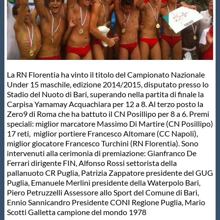
Master
Formazione
La RN Florentia ha vinto il titolo del Campionato Nazionale
GUG
Under 15 maschile, edizione 2014/2015, disputato presso lo
Stadio del Nuoto di Bari, superando nella partita di finale la
Carpisa Yamamay Acquachiara per 12 a 8. Al terzo posto la
Scuole Nuoto
Zero9 di Roma che ha battuto il CN Posillipo per 8 a 6. Premi
speciali: miglior marcatore Massimo Di Martire (CN Posillipo)
17 reti, miglior portiere Francesco Altomare (CC Napoli),
Propaganda
miglior giocatore Francesco Turchini (RN Florentia). Sono
intervenuti alla cerimonia di premiazione: Gianfranco De
Ferrari dirigente FIN, Alfonso Rossi settorista della
Centri Federali
pallanuoto CR Puglia, Patrizia Zappatore presidente del GUG
Puglia, Emanuele Merlini presidente della Waterpolo Bari,
Piero Petruzzelli Assessore allo Sport del Comune di Bari,
Area Legislativa
Ennio Sannicandro Presidente CONI Regione Puglia, Mario
Scotti Galletta campione del mondo 1978