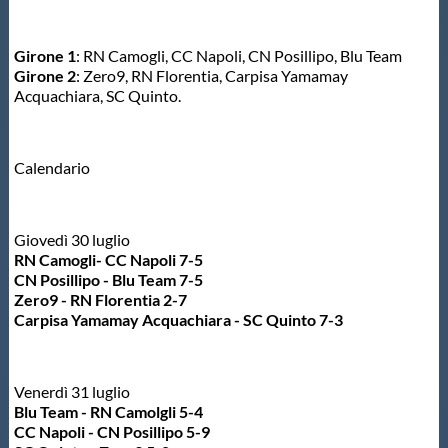
Protezione Civile
Girone 1
: RN Camogli, CC Napoli, CN Posillipo, Blu Team
Girone 2
: Zero9, RN Florentia, Carpisa Yamamay
Qualità
Acquachiara, SC Quinto.
Sostenibilità
Calendario
Privacy
Giovedì 30 luglio
RN Camogli- CC Napoli 7-5
Cookie Policy
CN Posillipo - Blu Team 7-5
Zero9 - RN Florentia 2-7
Carpisa Yamamay Acquachiara - SC Quinto 7-3
Archivio News
Flash News
Venerdì 31 luglio
Blu Team - RN Camolgli 5-4
CC Napoli - CN Posillipo 5-9