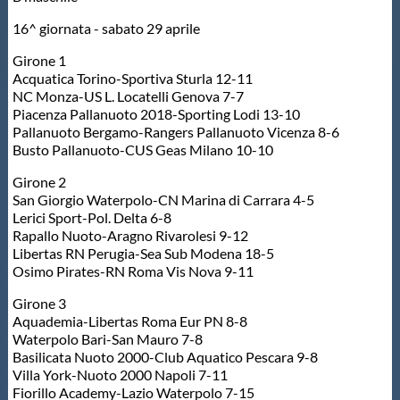
16^ giornata - sabato 29 aprile
Master
Girone 1
Acquatica Torino-Sportiva Sturla 12-11
Formazione
NC Monza-US L. Locatelli Genova 7-7
Piacenza Pallanuoto 2018-Sporting Lodi 13-10
Pallanuoto Bergamo-Rangers Pallanuoto Vicenza 8-6
GUG
Busto Pallanuoto-CUS Geas Milano 10-10
Girone 2
Scuole Nuoto
San Giorgio Waterpolo-CN Marina di Carrara 4-5
Lerici Sport-Pol. Delta 6-8
Rapallo Nuoto-Aragno Rivarolesi 9-12
Propaganda
Libertas RN Perugia-Sea Sub Modena 18-5
Osimo Pirates-RN Roma Vis Nova 9-11
Girone 3
Centri Federali
Aquademia-Libertas Roma Eur PN 8-8
Waterpolo Bari-San Mauro 7-8
Basilicata Nuoto 2000-Club Aquatico Pescara 9-8
Area Legislativa
Villa York-Nuoto 2000 Napoli 7-11
Fiorillo Academy-Lazio Waterpolo 7-15