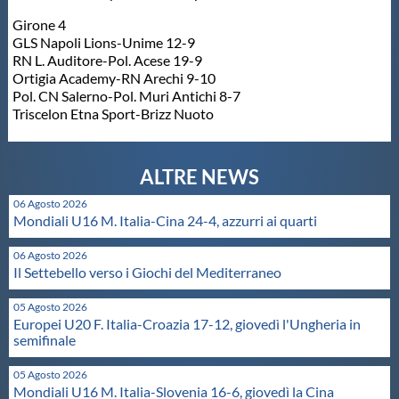
Protezione Civile
Girone 4
GLS Napoli Lions-Unime 12-9
RN L. Auditore-Pol. Acese 19-9
Qualità
Ortigia Academy-RN Arechi 9-10
Pol. CN Salerno-Pol. Muri Antichi 8-7
Triscelon Etna Sport-Brizz Nuoto
Sostenibilità
Privacy
06 Agosto 2026
Mondiali U16 M. Italia-Cina 24-4, azzurri ai quarti
Cookie Policy
06 Agosto 2026
Il Settebello verso i Giochi del Mediterraneo
Archivio News
05 Agosto 2026
Europei U20 F. Italia-Croazia 17-12, giovedì l'Ungheria in
semifinale
Flash News
05 Agosto 2026
Mondiali U16 M. Italia-Slovenia 16-6, giovedì la Cina