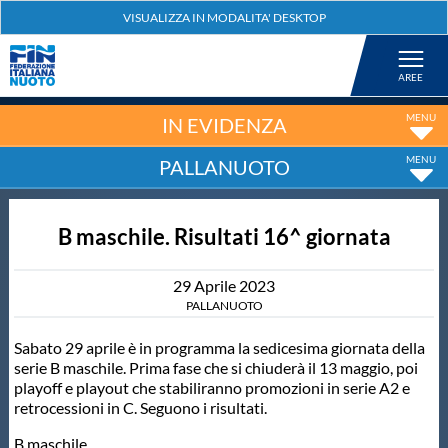
Federazione
Nuoto
IN EVIDENZA
PALLANUOTO
Pallanuoto
B maschile. Risultati 16^ giornata
Tuffi
29
Aprile
2023
Artistico
PALLANUOTO
Sabato 29 aprile è in programma la sedicesima giornata della
Fondo
serie B maschile. Prima fase che si chiuderà il 13 maggio, poi
playoff e playout che stabiliranno promozioni in serie A2 e
retrocessioni in C. Seguono i risultati.
Salvamento
B maschile