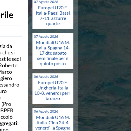
07 Agosto 2026
Europei U20 F.
rile
Italia-Paesi Bassi
7-11, azzurre
quarte
07 Agosto 2026
Mondiali U16 M.
zia da
Italia-Spagna 14-
 che si
17 dtr, sabato
semifinale per il
st le sedi
quinto posto
e Roberto
 Marco
06 Agosto 2026
ggiero
Europei U20 F.
lessandro
Ungheria-Italia
uro
10-8, venerdì per il
n
bronzo
 (Pro
 (BPER
06 Agosto 2026
iccolò
Mondiali U16 M.
Italia-Cina 24-4,
ggregati:
venerdì la Spagna
hino,