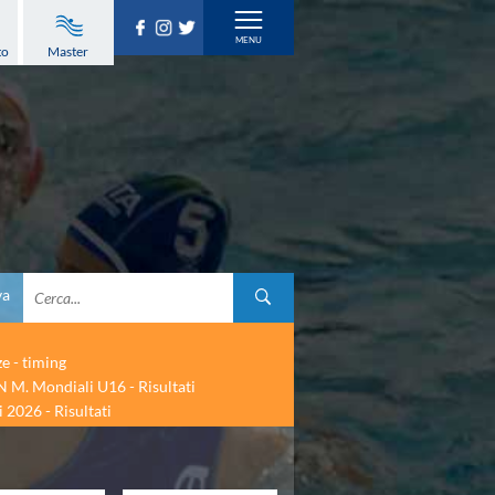
to
Master
va
ze - timing
 M. Mondiali U16 - Risultati
 2026 - Risultati