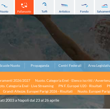
Nuoto
Pallanuoto
Tuffi
Artistico
Fondo
Salvamen
Scuole Nuoto
Propaganda
Centri Federali
Area Legislati
seramenti 2026/2027
Nuoto. Categoria Enel - Elenco iscritti / Avverten
to. Categoria Enel - Live Streaming
PN F. Europei U20 - Risultati
PN
Grandi Altezze. Europei Parigi 2026 - Risultati
Nuoto. Europei Parigi
ati 2003 a Napoli dal 23 al 26 aprile