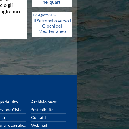
nei quarti
io gli
Guglielmo
06 Agosto 2026
Il Settebello verso i
Giochi del
Mediterraneo
a del sito
Archivio news
ezione Civile
Sostenibilità
ità
Contatti
eria fotografica
Webmail