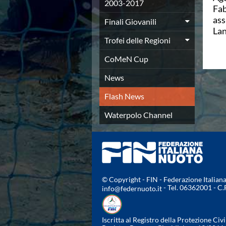
Campionato A2 Maschile
2003-2017
Fab
Campionato A2 Femminile
ass
Finali Giovanili
Campionato B Maschile
La
Storico Campionati 2003-2017
Trofei delle Regioni
Finali Giovanili
Trofei delle Regioni
CoMeN Cup
CoMeN Cup
News
News
Flash News
Flash News
Waterpolo Channel
Tuffi
Waterpolo Channel
Eventi
Norme e documenti
Risultati e Classifiche
Azzurri
News
Flash News
© Copyright - FIN - Federazione Italia
- Tel. 06362001 - C
info@federnuoto.it
Artistico
Eventi
Norme e documenti
Iscritta al Registro della Protezione Civi
Risultati e Classifiche