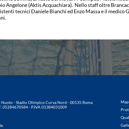
io Angelone (Aktis Acquachiara). Nello staff oltre Brancacc
istenti tecnici Daniele Bianchi ed Enzo Massa e il medico 
nni.
Mapp
na Nuoto - Stadio Olimpico Curva Nord - 00135 Roma
.F. 05284670584 - P.IVA 01384031009
Prot
Qual
Gall
le