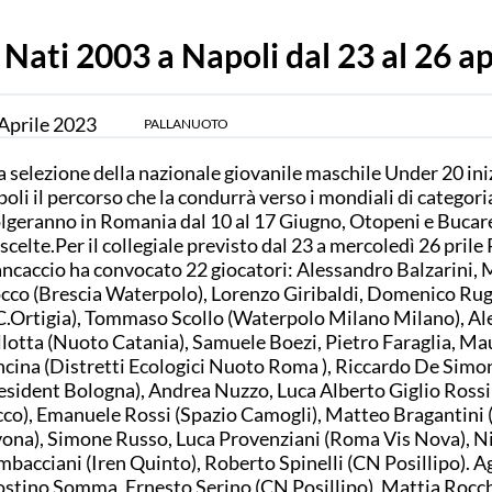
Nati 2003 a Napoli dal 23 al 26 ap
Aprile
2023
PALLANUOTO
 selezione della nazionale giovanile maschile Under 20 ini
oli il percorso che la condurrà verso i mondiali di categoria
lgeranno in Romania dal 10 al 17 Giugno, Otopeni e Bucare
scelte.Per il collegiale previsto dal 23 a mercoledì 26 pril
ncaccio ha convocato 22 giocatori: Alessandro Balzarini,
cco (Brescia Waterpolo), Lorenzo Giribaldi, Domenico Ru
C.Ortigia), Tommaso Scollo (Waterpolo Milano Milano), A
lotta (Nuoto Catania), Samuele Boezi, Pietro Faraglia, Ma
cina (Distretti Ecologici Nuoto Roma ), Riccardo De Simo
esident Bologna), Andrea Nuzzo, Luca Alberto Giglio Rossi
co), Emanuele Rossi (Spazio Camogli), Matteo Bragantini
ona), Simone Russo, Luca Provenziani (Roma Vis Nova), N
bacciani (Iren Quinto), Roberto Spinelli (CN Posillipo). A
stino Somma, Ernesto Serino (CN Posillipo), Mattia Rocc