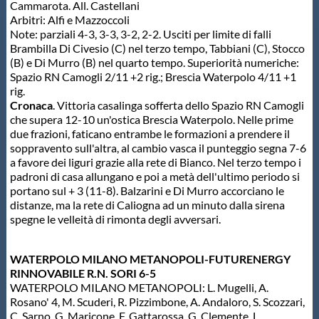
Cammarota. All. Castellani
Arbitri: Alfi e Mazzoccoli
Note: parziali 4-3, 3-3, 3-2, 2-2. Usciti per limite di falli
Brambilla Di Civesio (C) nel terzo tempo, Tabbiani (C), Stocco
(B) e Di Murro (B) nel quarto tempo. Superiorità numeriche:
Spazio RN Camogli 2/11 +2 rig.; Brescia Waterpolo 4/11 +1
rig.
Cronaca
. Vittoria casalinga sofferta dello Spazio RN Camogli
che supera 12-10 un'ostica Brescia Waterpolo. Nelle prime
due frazioni, faticano entrambe le formazioni a prendere il
soppravento sull'altra, al cambio vasca il punteggio segna 7-6
a favore dei liguri grazie alla rete di Bianco. Nel terzo tempo i
padroni di casa allungano e poi a metà dell'ultimo periodo si
portano sul + 3 (11-8). Balzarini e Di Murro accorciano le
distanze, ma la rete di Caliogna ad un minuto dalla sirena
spegne le velleità di rimonta degli avversari.
WATERPOLO MILANO METANOPOLI-FUTURENERGY
RINNOVABILE R.N. SORI 6-5
WATERPOLO MILANO METANOPOLI: L. Mugelli, A.
Rosano' 4, M. Scuderi, R. Pizzimbone, A. Andaloro, S. Scozzari,
C. Sarno, G. Maricone, F. Gattarossa, G. Clemente, L.