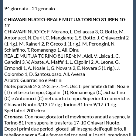
9^ giornata - 21 gennaio
Master
CHIAVARI NUOTO-REALE MUTUA TORINO 81 IREN 10-
17
Formazione
CHIAVARI NUOTO: F. Merano, L. Dellacasa 3, G. Botto, M.
Antonucci, N. Durli, C. Mangiante 1, S. Botto, J. Chiavaccini 2
(1 rig.), M. Raineri 2, P. Greco 1 (1 rig.), M. Perongini, N.
GUG
Schiaffino, T. Romanengo 1. All. Dinu
REALE MUTUA TORINO 81 IREN: M. Aldi, V. Lisica 1, C.
Gandini 3, V. Abate, A. Maffe' 1, L. Cigolini 2, A. Leone, G.
Scuole Nuoto
Ermondi 1, A. Noale 1, G. Novara 2, E. Novara 5 (1 rig.), J.
Colombo 1, D. Santosuosso. All. Aversa
Arbitri: Guarracino e Petrini
Propaganda
Note: parziali 2-3, 2-3, 5-7, 1-4. Usciti per limite di falli Noale
(T) nel terzo tempo, Cigolini (T), Romanengo (C), Schiaffino
(C) e Antonucci (C) nel quarto tempo. Superiorità numeriche:
Centri Federali
Chiavari Nuoto 3/13 +2 rig.; Torino 81 Iren 9/17 +1 rig.
Spettatori 200 circa.
Cronaca.
Con nove giocatori di movimento andati a segno, la
Torino 81 Iren supera in trasferta 17-10 Chiavari Nuoto.
Area Legislativa
Dopo i primi due periodi giocati all'insegna dell'equilibrio, il
tabellone segna 5-4 a favore dei torinesi, gli ospiti prendono il