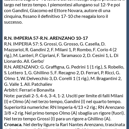
largo nel terzo tempo. I piemontesi allungano sul 12-9 e poi
Protezione Civile
con Gandini, Giacomo ed Ettore Novara, autore di una
cinquina, fissano il definitivo 17-10 che reagala loro il
successo.
Qualità
R.N. IMPERIA 57-R.N. ARENZANO 10-17
Sostenibilità
R.N. IMPERIA 57: S. Grossi, G. Grosso, G. Casella, D.
Mazzariol, R. Gandini 2, F. Milani 1, P. Rombo, F. Corio 4 (2
rig.), M. Lanteri, P. Cipriani, F. Taramasco 2, D. Cesini 1, L. Di
Privacy
Lionardo. All. Gerbo'
R.N. ARENZANO: G. Graffigna, G. Pedrini 1 (1 rig.), S. Robello,
S. Lottero 1, G. Ghillino 5, F. Recagno 2, D. Ferrari, P. Ricci, G.
Cookie Policy
Olmo 1, W. Delvecchio 3, D. Corelli 1 (1 rig.), M. Bragantini 2,
G. Valle 1. All. Patchaliev
Arbitri: Ferrari e Bonavita
Archivio News
Note: parziali 2-5, 4-6, 3-4, 1-2. Usciti per limite di falli Milani
(I) e Olmo (A) nel terzo tempo, Gandini (I) nel quarto tempo.
Superiorità numeriche: RN Imperia 4/13 +2 rig.; RN Arenzano
Flash News
3/8 +2 rig. Nel primo tempo Olmo (A) sbaglia un rigore (fuori).
Nel terzo tempo Grossi (I) para un rigore a Ghillino (A).
Cronaca.
Nel derby ligure la Rari Nantes Arenzano, trascinata