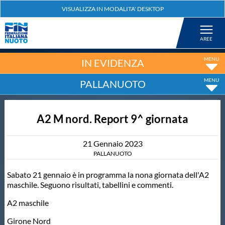
Federazione
Nuoto
IN EVIDENZA
PALLANUOTO
Pallanuoto
A2 M nord. Report 9^ giornata
Tuffi
21
Gennaio
2023
Artistico
PALLANUOTO
Sabato 21 gennaio è in programma la nona giornata dell'A2
Fondo
maschile. Seguono risultati, tabellini e commenti.
A2 maschile
Salvamento
Girone Nord