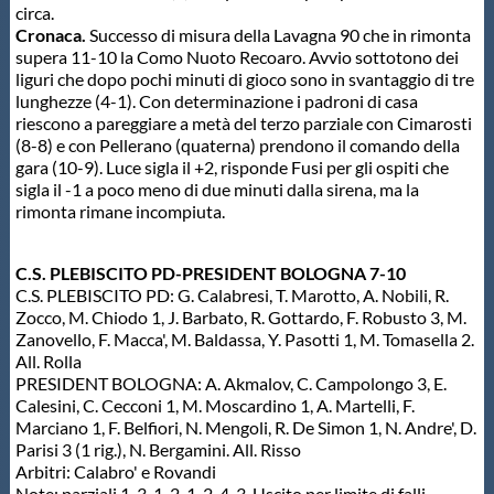
circa.
Cronaca.
Successo di misura della Lavagna 90 che in rimonta
supera 11-10 la Como Nuoto Recoaro. Avvio sottotono dei
liguri che dopo pochi minuti di gioco sono in svantaggio di tre
lunghezze (4-1). Con determinazione i padroni di casa
riescono a pareggiare a metà del terzo parziale con Cimarosti
(8-8) e con Pellerano (quaterna) prendono il comando della
gara (10-9). Luce sigla il +2, risponde Fusi per gli ospiti che
sigla il -1 a poco meno di due minuti dalla sirena, ma la
rimonta rimane incompiuta.
C.S. PLEBISCITO PD-PRESIDENT BOLOGNA 7-10
C.S. PLEBISCITO PD: G. Calabresi, T. Marotto, A. Nobili, R.
Zocco, M. Chiodo 1, J. Barbato, R. Gottardo, F. Robusto 3, M.
Zanovello, F. Macca', M. Baldassa, Y. Pasotti 1, M. Tomasella 2.
All. Rolla
PRESIDENT BOLOGNA: A. Akmalov, C. Campolongo 3, E.
Calesini, C. Cecconi 1, M. Moscardino 1, A. Martelli, F.
Marciano 1, F. Belfiori, N. Mengoli, R. De Simon 1, N. Andre', D.
Parisi 3 (1 rig.), N. Bergamini. All. Risso
Arbitri: Calabro' e Rovandi
Note: parziali 1-3, 1-2, 1-2, 4-3. Uscito per limite di falli