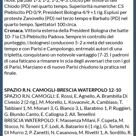
Chiodo (PD) nel quarto tempo. Superiorità numeriche: CS
Plebiscito PD 0/9; President Bologna 4/9 +1 rig. Esplusi per
proteste Zanovello (PD) nel terzo tempo e Barbato (PD) nel
quarto tempo. Spettatori 100 circa.
Cronaca.
Vittoria esterna della President Bologna che batte
10-7 la CS Plebiscito Padova. Sempre in controllo del
punteggio, i bolognesi conducono 5-2 a metà del secondo
tempo e con Parisi e Campolongo, entrmabi autori di una
tripletta, conquistano un notevole vantaggio (7-2). I padroni
di casa faticano a rimanere in scia degli avversari che con i gol
di Parisi, Marciano e di nuovo Parisi chiudono la pratica nel
finale.
SPAZIO R.N. CAMOGLI-BRESCIA WATERPOLO 12-10
SPAZIO R.N. CAMOGLI: E. Rossi, E. Agnello, A. Brambilla Di
Civesio 2 (2 rig.), M. Morello, L. Kovacevic, A. Cambiaso, T.
Tabbiani 1, M. Monari 3, G. Bianco 3, L. Barabino 1, P. Ruggieri,
G. Blundo Canto, E. Caliogna 2. All. Temellini
BRESCIA WATERPOLO: F. Massenza Milani, F. Copeta, M.
Stocco, N. Tononi 1, F. Lodi, A. Balzarini 6 (1 rig.), G. Tortelli, N.
Di Murro 2, P. Zanetti, N. Casanova, M. Rivetti 1, A. Sordillo, R.