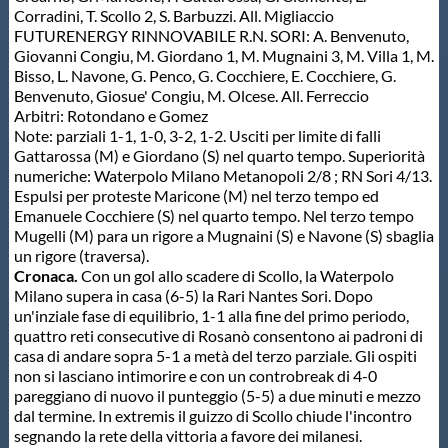
Corradini, T. Scollo 2, S. Barbuzzi. All. Migliaccio
FUTURENERGY RINNOVABILE R.N. SORI: A. Benvenuto,
Giovanni Congiu, M. Giordano 1, M. Mugnaini 3, M. Villa 1, M.
Bisso, L. Navone, G. Penco, G. Cocchiere, E. Cocchiere, G.
Benvenuto, Giosue' Congiu, M. Olcese. All. Ferreccio
Arbitri: Rotondano e Gomez
Note: parziali 1-1, 1-0, 3-2, 1-2. Usciti per limite di falli
Gattarossa (M) e Giordano (S) nel quarto tempo. Superiorità
numeriche: Waterpolo Milano Metanopoli 2/8 ; RN Sori 4/13.
Espulsi per proteste Maricone (M) nel terzo tempo ed
Emanuele Cocchiere (S) nel quarto tempo. Nel terzo tempo
Mugelli (M) para un rigore a Mugnaini (S) e Navone (S) sbaglia
un rigore (traversa).
Cronaca.
Con un gol allo scadere di Scollo, la Waterpolo
Milano supera in casa (6-5) la Rari Nantes Sori. Dopo
un'inziale fase di equilibrio, 1-1 alla fine del primo periodo,
quattro reti consecutive di Rosanò consentono ai padroni di
casa di andare sopra 5-1 a metà del terzo parziale. Gli ospiti
non si lasciano intimorire e con un controbreak di 4-0
pareggiano di nuovo il punteggio (5-5) a due minuti e mezzo
dal termine. In extremis il guizzo di Scollo chiude l'incontro
segnando la rete della vittoria a favore dei milanesi.