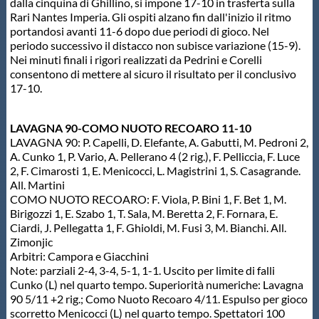
Galleria fotografica
dalla cinquina di Ghillino, si impone 17-10 in trasferta sulla
Rari Nantes Imperia. Gli ospiti alzano fin dall'inizio il ritmo
portandosi avanti 11-6 dopo due periodi di gioco. Nel
Videogallery
periodo successivo il distacco non subisce variazione (15-9).
Nei minuti finali i rigori realizzati da Pedrini e Corelli
consentono di mettere al sicuro il risultato per il conclusivo
Intranet
17-10.
LAVAGNA 90-COMO NUOTO RECOARO 11-10
Webmail
LAVAGNA 90: P. Capelli, D. Elefante, A. Gabutti, M. Pedroni 2,
A. Cunko 1, P. Vario, A. Pellerano 4 (2 rig.), F. Pelliccia, F. Luce
2, F. Cimarosti 1, E. Menicocci, L. Magistrini 1, S. Casagrande.
Contatti
All. Martini
COMO NUOTO RECOARO: F. Viola, P. Bini 1, F. Bet 1, M.
Birigozzi 1, E. Szabo 1, T. Sala, M. Beretta 2, F. Fornara, E.
Mappa del sito
Ciardi, J. Pellegatta 1, F. Ghioldi, M. Fusi 3, M. Bianchi. All.
Zimonjic
Arbitri: Campora e Giacchini
Note: parziali 2-4, 3-4, 5-1, 1-1. Uscito per limite di falli
Cunko (L) nel quarto tempo. Superiorità numeriche: Lavagna
90 5/11 +2 rig.; Como Nuoto Recoaro 4/11. Espulso per gioco
scorretto Menicocci (L) nel quarto tempo. Spettatori 100