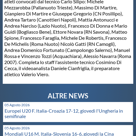
atleti convocati dal tecnico Carlo Silipo: Michele
Mezzarobba (Pallanuoto Trieste), Massimo Di Martire,
Master
Gianpiero Di Martire e Giuseppe Gregorio (CN Posillipo),
Andrea Tartaro (Canottieri Napoli), Mattia Antonucci e
Andrea Narciso (Lazio Nuoto), Francesco Di Donna e Mario
Formazione
Guidi (Bogliasco Bene), Ettore Novara (RN Savona), Matteo
Spione, Francesco Faraglia, Michele De Robertis, Francesco
De Michelis (Roma Nuoto) Nicolò Gatti (RN Camogli),
GUG
Andrea Domenico Fortunato (Campolongo Salerno), Manuel
Rossa e Vincenzo Tozzi (Acquachiara), Alessio Navarra (Roma
2007). Completa lo staff l'assistente tecnico Cosimino Di
Scuole Nuoto
Cecca, il videoanalista Daniele Cianfriglia, il preparatore
atletico Valerio Viero.
Propaganda
Centri Federali
05 Agosto 2026
Europei U20 F. Italia-Croazia 17-12, giovedì l'Ungheria in
semifinale
Area Legislativa
05 Agosto 2026
Mondiali U16 M. Italia-Slovenia 16-6, giovedì la Cina