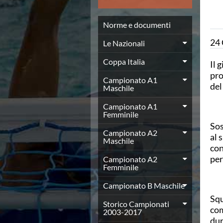
News
Flash News
Norme e documenti
Europei a modo Mei
Nuoto
24
Le Nazionali
Eventi attività agonistica
Calendario nazionale
Coppa Italia
Il 
Norme e documenti
pro
Campionato A1
Risultati e Classifiche
del
Maschile
Graduatorie
Graduatorie Stagione 2025-2026
Campionato A1
Femminile
Azzurri
Sos
Records
Campionato A2
al 
News
Maschile
con
Flash News
per
Pallanuoto
Campionato A2
Femminile
Norme e documenti
Le Nazionali
Campionato B Maschile
Coppa Italia
Squ
Campionato A1 Maschile
Storico Campionati
com
2003-2017
Campionato A1 Femminile
dur