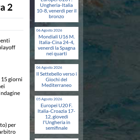
a 2
Ungheria-Italia
10-8, venerdì per il
bronzo
06 Agosto 2026
Mondiali U16 M.
uenti
Italia-Cina 24-4,
playoff
venerdì la Spagna
nei quarti
06 Agosto 2026
Il Settebello verso i
 15 giorni
Giochi del
Mediterraneo
nei
 indagine
05 Agosto 2026
Europei U20 F.
Italia-Croazia 17-
12, giovedì
l'Ungheria in
to) per
semifinale
arbitro