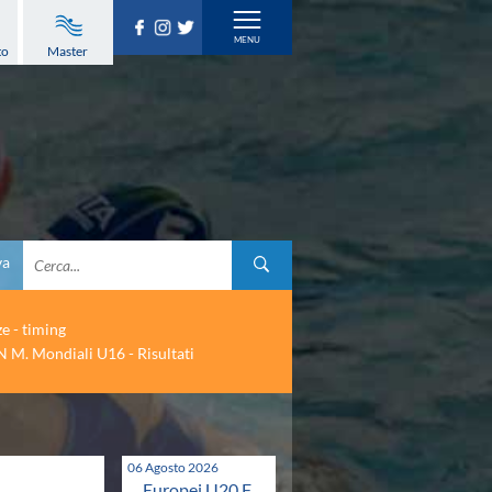
to
Master
va
ze - timing
 M. Mondiali U16 - Risultati
06 Agosto 2026
Europei U20 F.