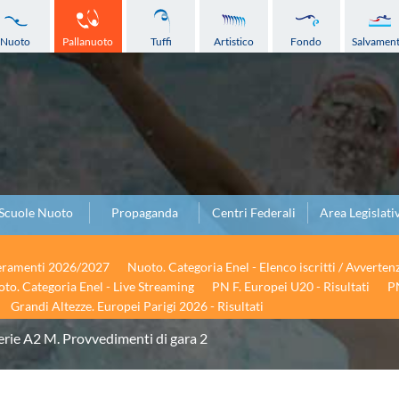
Nuoto
Pallanuoto
Tuffi
Artistico
Fondo
Salvamen
Scuole Nuoto
Propaganda
Centri Federali
Area Legislati
seramenti 2026/2027
Nuoto. Categoria Enel - Elenco iscritti / Avverten
to. Categoria Enel - Live Streaming
PN F. Europei U20 - Risultati
PN
Grandi Altezze. Europei Parigi 2026 - Risultati
erie A2 M. Provvedimenti di gara 2