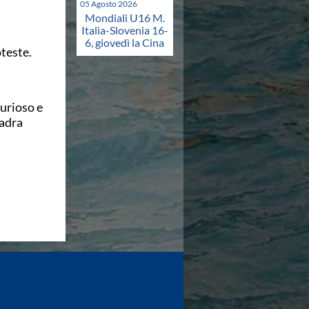
05 Agosto 2026
Mondiali U16 M.
Italia-Slovenia 16-
6, giovedì la Cina
teste.
urioso e
uadra