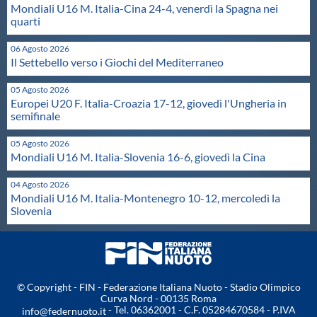
Mondiali U16 M. Italia-Cina 24-4, venerdì la Spagna nei
Protezione Civile
quarti
06 Agosto 2026
Qualità
Il Settebello verso i Giochi del Mediterraneo
05 Agosto 2026
Sostenibilità
Europei U20 F. Italia-Croazia 17-12, giovedì l'Ungheria in
semifinale
Privacy
05 Agosto 2026
Mondiali U16 M. Italia-Slovenia 16-6, giovedì la Cina
Cookie Policy
04 Agosto 2026
Mondiali U16 M. Italia-Montenegro 10-12, mercoledì la
Slovenia
Archivio News
Flash News
© Copyright - FIN - Federazione Italiana Nuoto - Stadio Olimpico
Curva Nord - 00135 Roma
- Tel. 06362001 - C.F. 05284670584 - P.IVA
info@federnuoto.it