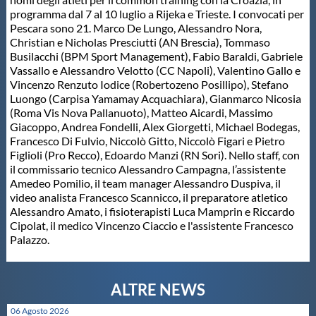
programma dal 7 al 10 luglio a Rijeka e Trieste. I convocati per
Master
Pescara sono 21. Marco De Lungo, Alessandro Nora,
Christian e Nicholas Presciutti (AN Brescia), Tommaso
Busilacchi (BPM Sport Management), Fabio Baraldi, Gabriele
Formazione
Vassallo e Alessandro Velotto (CC Napoli), Valentino Gallo e
Vincenzo Renzuto Iodice (Robertozeno Posillipo), Stefano
Luongo (Carpisa Yamamay Acquachiara), Gianmarco Nicosia
GUG
(Roma Vis Nova Pallanuoto), Matteo Aicardi, Massimo
Giacoppo, Andrea Fondelli, Alex Giorgetti, Michael Bodegas,
Francesco Di Fulvio, Niccolò Gitto, Niccolò Figari e Pietro
Scuole Nuoto
Figlioli (Pro Recco), Edoardo Manzi (RN Sori). Nello staff, con
il commissario tecnico Alessandro Campagna, l’assistente
Amedeo Pomilio, il team manager Alessandro Duspiva, il
video analista Francesco Scannicco, il preparatore atletico
Propaganda
Alessandro Amato, i fisioterapisti Luca Mamprin e Riccardo
Cipolat, il medico Vincenzo Ciaccio e l'assistente Francesco
Palazzo.
Centri Federali
Area Legislativa
06 Agosto 2026