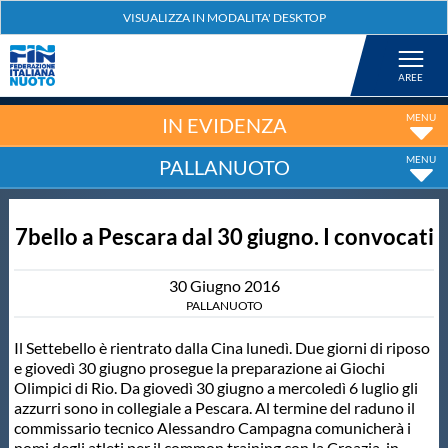
Federazione
Nuoto
IN EVIDENZA
PALLANUOTO
Pallanuoto
7bello a Pescara dal 30 giugno. I convocati
Tuffi
30
Giugno
2016
Artistico
PALLANUOTO
Il Settebello è rientrato dalla Cina lunedì. Due giorni di riposo
Fondo
e giovedì 30 giugno prosegue la preparazione ai Giochi
Olimpici di Rio. Da giovedì 30 giugno a mercoledì 6 luglio gli
azzurri sono in collegiale a Pescara. Al termine del raduno il
Salvamento
commissario tecnico Alessandro Campagna comunicherà i
nomi degli atleti per il common training con la Croazia, in