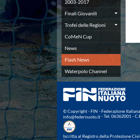
Campionato A2 Maschile
2003-2017
Campionato A2 Femminile
Finali Giovanili
Campionato B Maschile
Storico Campionati 2003-2017
Trofei delle Regioni
Finali Giovanili
Trofei delle Regioni
CoMeN Cup
CoMeN Cup
News
News
Flash News
Flash News
Waterpolo Channel
Tuffi
Waterpolo Channel
Eventi
Norme e documenti
Risultati e Classifiche
Azzurri
News
Flash News
© Copyright - FIN - Federazione Italia
- Tel. 06362001 - C
info@federnuoto.it
Artistico
Eventi
Norme e documenti
Iscritta al Registro della Protezione Civi
Risultati e Classifiche