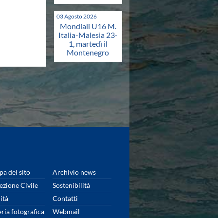
03 Agosto 2026
Mondiali U16 M.
Italia-Malesia 23-
1, martedì il
Montenegro
a del sito
Archivio news
ezione Civile
Sostenibilità
ità
Contatti
eria fotografica
Webmail