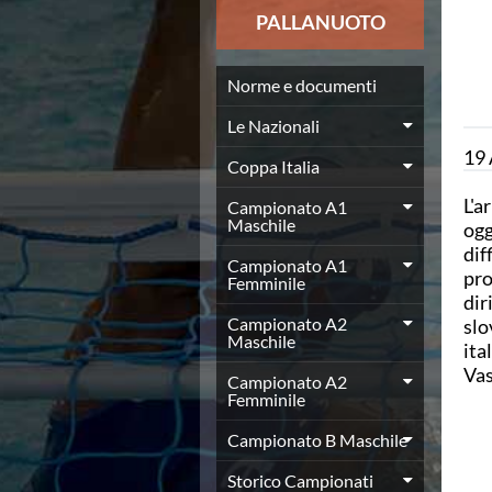
News
PALLANUOTO
Flash News
Europei a modo Mei
Nuoto
Norme e documenti
Eventi attività agonistica
Le Nazionali
Calendario nazionale
19
Norme e documenti
Coppa Italia
Risultati e Classifiche
L'a
Graduatorie
Campionato A1
Maschile
ogg
Graduatorie Stagione 2025-2026
dif
Azzurri
Campionato A1
pro
Records
Femminile
dir
News
Campionato A2
slo
Flash News
Maschile
ita
Pallanuoto
Vas
Norme e documenti
Campionato A2
Le Nazionali
Femminile
Coppa Italia
Campionato B Maschile
Campionato A1 Maschile
Campionato A1 Femminile
Storico Campionati