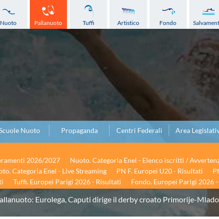
Nuoto
Pallanuoto
Tuffi
Artistico
Fondo
Salvamen
Scuole Nuoto
Propaganda
Centri Federali
Area Legislati
seramenti 2026/2027
Nuoto. Categoria Enel - Elenco iscritti / Avverten
to. Categoria Enel - Live Streaming
PN F. Europei U20 - Risultati
PN
ti
Tuffi. Europei Parigi 2026 - Risultati
Fondo. Europei Parigi 2026 - 
allanuoto: Eurolega, Caputi dirige il derby croato Primorije-Mlado