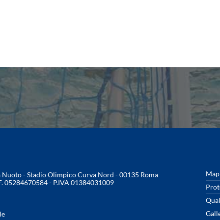
Mapp
na Nuoto - Stadio Olimpico Curva Nord - 00135 Roma
.F. 05284670584 - P.IVA 01384031009
Prot
Qual
Gall
le