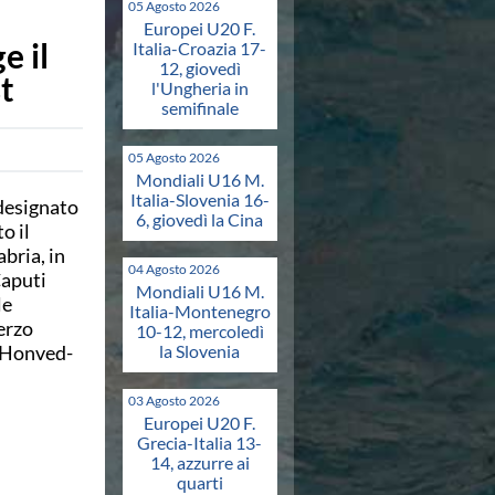
05 Agosto 2026
Europei U20 F.
e il
Italia-Croazia 17-
12, giovedì
t
l'Ungheria in
semifinale
05 Agosto 2026
Mondiali U16 M.
Italia-Slovenia 16-
designato
6, giovedì la Cina
o il
bria, in
04 Agosto 2026
Caputi
Mondiali U16 M.
le
Italia-Montenegro
terzo
10-12, mercoledì
 (Honved-
la Slovenia
03 Agosto 2026
Europei U20 F.
Grecia-Italia 13-
14, azzurre ai
quarti