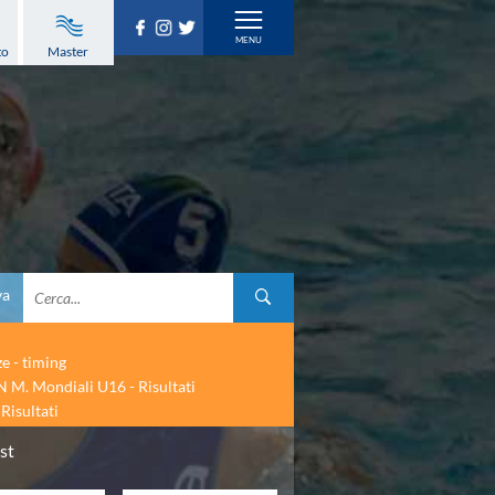
to
Master
va
ze - timing
 M. Mondiali U16 - Risultati
Risultati
st