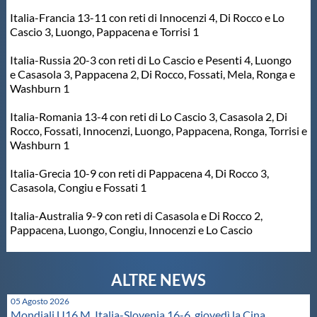
Italia-Francia 13-11 con reti di Innocenzi 4, Di Rocco e Lo
Master
Cascio 3, Luongo, Pappacena e Torrisi 1
Italia-Russia 20-3 con reti di Lo Cascio e Pesenti 4, Luongo
Formazione
e Casasola 3, Pappacena 2, Di Rocco, Fossati, Mela, Ronga e
Washburn 1
GUG
Italia-Romania 13-4 con reti di Lo Cascio 3, Casasola 2, Di
Rocco, Fossati, Innocenzi, Luongo, Pappacena, Ronga, Torrisi e
Washburn 1
Scuole Nuoto
Italia-Grecia 10-9 con reti di Pappacena 4, Di Rocco 3,
Casasola, Congiu e Fossati 1
Propaganda
Italia-Australia 9-9 con reti di Casasola e Di Rocco 2,
Pappacena, Luongo, Congiu, Innocenzi e Lo Cascio
Centri Federali
Area Legislativa
05 Agosto 2026
Mondiali U16 M. Italia-Slovenia 16-6, giovedì la Cina