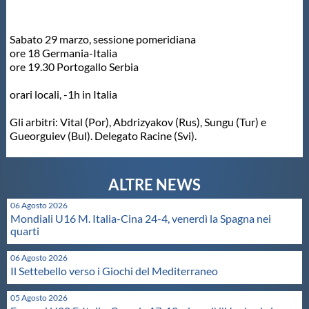
Protezione Civile
Sabato 29 marzo, sessione pomeridiana
ore 18 Germania-Italia
Qualità
ore 19.30 Portogallo Serbia
orari locali, -1h in Italia
Sostenibilità
Gli arbitri: Vital (Por), Abdrizyakov (Rus), Sungu (Tur) e
Gueorguiev (Bul). Delegato Racine (Svi).
Privacy
Cookie Policy
06 Agosto 2026
Mondiali U16 M. Italia-Cina 24-4, venerdì la Spagna nei
Archivio News
quarti
06 Agosto 2026
Flash News
Il Settebello verso i Giochi del Mediterraneo
05 Agosto 2026