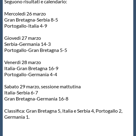
Seguono risultati e calendario:
Master
Mercoledì 26 marzo
Gran Bretagna-Serbia 8-5
Portogallo-Italia 4-9
Formazione
Giovedì 27 marzo
Serbia-Germania 14-3
GUG
Portogallo-Gran Bretagna 5-5
Venerdì 28 marzo
Scuole Nuoto
Italia-Gran Bretagna 16-9
Portogallo-Germania 4-4
Propaganda
Sabato 29 marzo, sessione mattutina
Italia-Serbia 6-7
Gran Bretagna-Germania 16-8
Centri Federali
Classifica: Gran Bretagna 5, Italia e Serbia 4, Portogallo 2,
Germania 1.
Area Legislativa