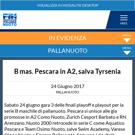
Federazione
Nuoto
IN EVIDENZA
PALLANUOTO
Pallanuoto
B mas. Pescara in A2, salva Tyrsenia
Tuffi
24
Giugno
2017
Artistico
PALLANUOTO
Sabato 24 giugno gara 3 delle finali playoff e playout per la
Fondo
serie B maschile di pallanuoto. Pescara si unisce alle gia
promosse in A2 Como Nuoto, Zurich Cesport Barbato e RN
Arenzano. Nuoto 2000 retrocede in serie C come Aquatico
Salvamento
Pescara e Team Osimo Nuoto, salve Swim Academy, Varese
Olona Nuoto e Firenze Pallanuoto. Seguono i risultati.