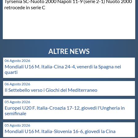
Tyrsenia SC-Nuoto 2000 Napoli 11-9 (serie 2-1) Nuoto 2000
Protezione Civile
retrocede in serie C
Qualità
Sostenibilità
06 Agosto 2026
Privacy
Mondiali U16 M. Italia-Cina 24-4, venerdì la Spagna nei
quarti
Cookie Policy
06 Agosto 2026
Il Settebello verso i Giochi del Mediterraneo
Archivio News
05 Agosto 2026
Europei U20 F. Italia-Croazia 17-12, giovedì l'Ungheria in
semifinale
Flash News
05 Agosto 2026
Mondiali U16 M. Italia-Slovenia 16-6, giovedì la Cina