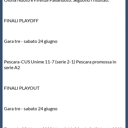
Master
FINALI PLAYOFF
Formazione
Gara tre - sabato 24 giugno
GUG
Pescara-CUS Unime 11-7 (serie 2-1) Pescara promossa in
Scuole Nuoto
serie A2
Propaganda
FINALI PLAYOUT
Centri Federali
Gara tre - sabato 24 giugno
Area Legislativa