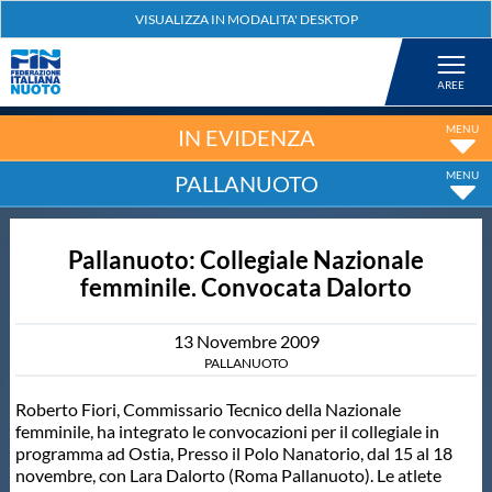
Federazione
Nuoto
IN EVIDENZA
PALLANUOTO
Pallanuoto
Pallanuoto: Collegiale Nazionale
Tuffi
femminile. Convocata Dalorto
Artistico
13
Novembre
2009
PALLANUOTO
Fondo
Roberto Fiori, Commissario Tecnico della Nazionale
femminile, ha integrato le convocazioni per il collegiale in
programma ad Ostia, Presso il Polo Nanatorio, dal 15 al 18
Salvamento
novembre, con Lara Dalorto (Roma Pallanuoto). Le atlete