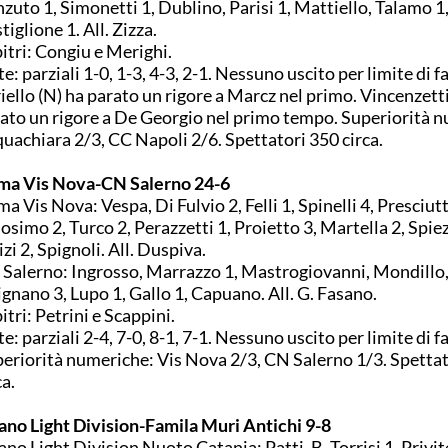
zuto 1, Simonetti 1, Dublino, Parisi 1, Mattiello, Talamo 1
tiglione 1. All. Zizza.
itri: Congiu e Merighi.
e: parziali 1-0, 1-3, 4-3, 2-1. Nessuno uscito per limite di fal
iello (N) ha parato un rigore a Marcz nel primo. Vincenzetti
ato un rigore a De Georgio nel primo tempo. Superiorità 
uachiara 2/3, CC Napoli 2/6. Spettatori 350 circa.
ma Vis Nova-CN Salerno 24-6
a Vis Nova: Vespa, Di Fulvio 2, Felli 1, Spinelli 4, Presciutt
osimo 2, Turco 2, Perazzetti 1, Proietto 3, Martella 2, Spiez
izi 2, Spignoli. All. Duspiva.
Salerno: Ingrosso, Marrazzo 1, Mastrogiovanni, Mondillo
ignano 3, Lupo 1, Gallo 1, Capuano. All. G. Fasano.
itri: Petrini e Scappini.
e: parziali 2-4, 7-0, 8-1, 7-1. Nessuno uscito per limite di fal
eriorità numeriche: Vis Nova 2/3, CN Salerno 1/3. Spetta
ca.
ano Light Division-Famila Muri Antichi 9-8
ano Light Division Nuoto Catania: Patti, B. Torrisi 1, Privit