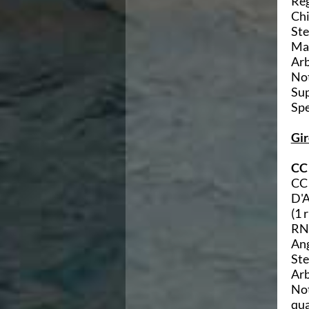
Reg
Ricerca Scuole Nuoto
Chi
Manuale SNF
Ste
Diventa SNF
Mal
Propaganda
Arb
Norme e documenti
Not
Risultati
Sup
Eventi
Spe
Centri Federali
C. F. Complesso natatorio Foro Italico
Gi
C. F. Polo Acquatico Frecciarossa Ostia
C. F. Unipol BluStadium Pietralata
CC 
C. F. Polo Acquatico Enel - Valco San Paolo
CC 
C. F. Acerra "Carlo Pedersoli"
D'A
C. F. Crotone
(1 r
C. F. Livorno
RN 
C. F. Milano
Ang
C. F. Napoli "Felice Scandone"
Ste
C.F. Palazzo del Nuoto Torino
Arb
C. F. Trieste "Bruno Bianchi"
Not
C. F. Verona "Alberto Castagnetti"
qua
C. F. Viterbo