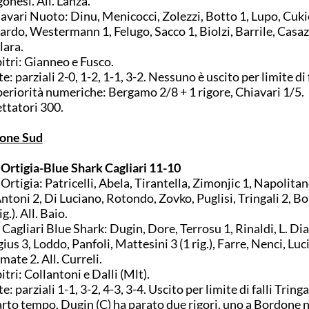
onesi. All. Lanza.
avari Nuoto: Dinu, Menicocci, Zolezzi, Botto 1, Lupo, Cukic
ardo, Westermann 1, Felugo, Sacco 1, Biolzi, Barrile, Casazz
ara.
itri: Gianneo e Fusco.
e: parziali 2-0, 1-2, 1-1, 3-2. Nessuno è uscito per limite di f
eriorità numeriche: Bergamo 2/8 + 1 rigore, Chiavari 1/5.
ttatori 300.
rone Sud
Ortigia-Blue Shark Cagliari 11-10
Ortigia: Patricelli, Abela, Tirantella, Zimonjic 1, Napolitan
ntoni 2, Di Luciano, Rotondo, Zovko, Puglisi, Tringali 2, B
ig.). All. Baio.
Cagliari Blue Shark: Dugin, Dore, Terrosu 1, Rinaldi, L. Dia
ius 3, Loddo, Panfoli, Mattesini 3 (1 rig.), Farre, Nenci, Luc
mate 2. All. Curreli.
itri: Collantoni e Dalli (Mlt).
e: parziali 1-1, 3-2, 4-3, 3-4. Uscito per limite di falli Tringa
rto tempo. Dugin (C) ha parato due rigori, uno a Bordone n