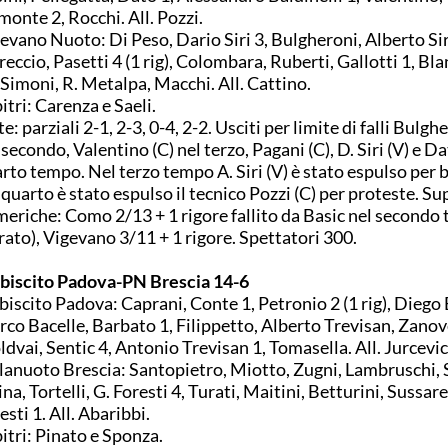
onte 2, Rocchi. All. Pozzi.
evano Nuoto: Di Peso, Dario Siri 3, Bulgheroni, Alberto Sir
reccio, Pasetti 4 (1 rig), Colombara, Ruberti, Gallotti 1, Bla
Simoni, R. Metalpa, Macchi. All. Cattino.
itri: Carenza e Saeli.
e: parziali 2-1, 2-3, 0-4, 2-2. Usciti per limite di falli Bulgh
 secondo, Valentino (C) nel terzo, Pagani (C), D. Siri (V) e Da
rto tempo. Nel terzo tempo A. Siri (V) è stato espulso per b
 quarto è stato espulso il tecnico Pozzi (C) per proteste. Su
eriche: Como 2/13 + 1 rigore fallito da Basic nel secondo
rato), Vigevano 3/11 + 1 rigore. Spettatori 300.
biscito Padova-PN Brescia 14-6
biscito Padova: Caprani, Conte 1, Petronio 2 (1 rig), Diego 
co Bacelle, Barbato 1, Filippetto, Alberto Trevisan, Zanove
dvai, Sentic 4, Antonio Trevisan 1, Tomasella. All. Jurcevic
lanuoto Brescia: Santopietro, Miotto, Zugni, Lambruschi, 
na, Tortelli, G. Foresti 4, Turati, Maitini, Betturini, Sussarel
esti 1. All. Abaribbi.
itri: Pinato e Sponza.