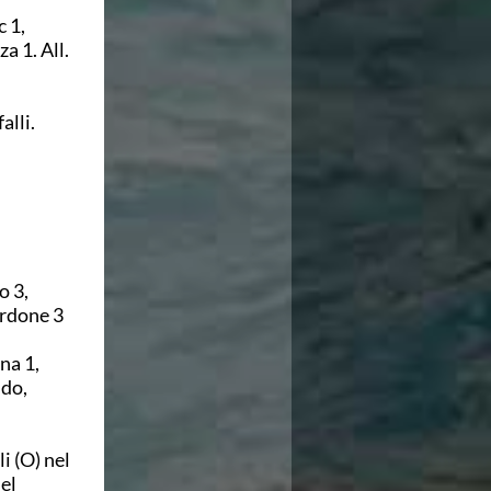
 1,
a 1. All.
alli.
o 3,
ordone 3
na 1,
ido,
li (O) nel
el