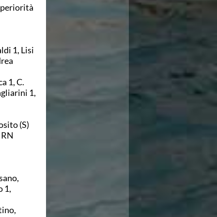
periorità
di 1, Lisi
drea
a 1, C.
gliarini 1,
osito (S)
, RN
sano,
 1,
tino,