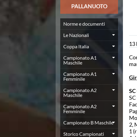
News
PALLANUOTO
Flash News
Europei a modo Mei
Nuoto
Norme e documenti
Eventi attività agonistica
Le Nazionali
Calendario nazionale
13
Norme e documenti
Coppa Italia
Risultati e Classifiche
Con
Graduatorie
Campionato A1
Maschile
mas
Graduatorie Stagione 2025-2026
Azzurri
Campionato A1
Gi
Records
Femminile
News
Campionato A2
SC
Flash News
Maschile
SC 
Pallanuoto
Fad
Norme e documenti
Campionato A2
Pag
Le Nazionali
Femminile
Mod
Coppa Italia
Campionato B Maschile
2, 
Campionato A1 Maschile
1 (r
Campionato A1 Femminile
Storico Campionati