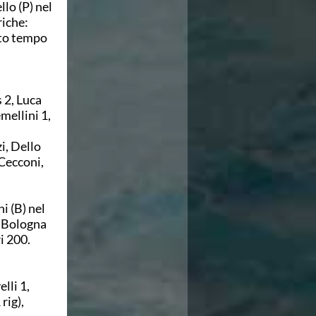
llo (P) nel
riche:
rto tempo
 2, Luca
mellini 1,
i, Dello
 Cecconi,
ni (B) nel
, Bologna
ri 200.
lli 1,
rig),