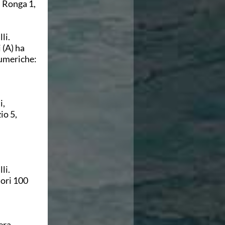
, Ronga 1,
li.
 (A) ha
numeriche:
i,
io 5,
,
li.
tori 100
era,