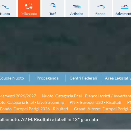
Nuoto
Pallanuoto
Tuffi
Artistico
Fondo
Salvamen
Scuole Nuoto
Propaganda
Centri Federali
Area Legislati
seramenti 2026/2027
Nuoto. Categoria Enel - Elenco iscritti / Avverten
to. Categoria Enel - Live Streaming
PN F. Europei U20 - Risultati
PN
Fondo. Europei Parigi 2026 - Risultati
Grandi Altezze. Europei Parigi 2
allanuoto: A2 M. Risultati e tabellini 13^ giornata