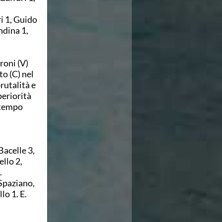
i 1, Guido
ndina 1,
eroni (V)
to (C) nel
rutalità e
periorità
 tempo
Bacelle 3,
llo 2,
.
Spaziano,
lo 1. E.