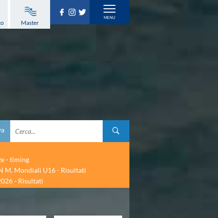
to
Master
va
ze - timing
 M. Mondiali U16 - Risultati
026 - Risultati