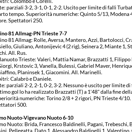
itri: Colombo e Corelli.
e: parziali 3-2, 3-1, 0-1, 2-2. Uscito per limite di falli Turbat
rto tempo. Superiorità numeriche: Quinto 5/13, Modena 4
ore. Spettatori 250.
ino 81 Allmag-PN Trieste 7-7
ino 81 Allmag: Rolle, Aversa, Mantero, Azzi, Bartolocci, Cr
iello, Giuliano, Antonijevic 4 (2 rig), Seinera 2, Miante 1, S
chi. All. Rus.
lanuoto Trieste: Valeri, Mattia Namar, Brazzatti 1, Filippo
Giorgi, Krstovic 3, Vanella, Bulessi, Gabriel Maver, Henriqu
iaffino, Planinsek 1, Giacomini. All. Marinelli.
itri: Calabrò e Daniele.
e: parziali 2-2, 2-1, 0-2, 3-2. Nessuno è uscito per limite di f
ltimo gol lo ha realizzato Brazzatti (T) a 1'48" dalla fine dell
eriorità numeriche: Torino 2/8 + 2 rigori, PN Trieste 4/10.
ttatori 500.
mo Nuoto-Vigevano Nuoto 6-10
o Nuoto: Brida, Francesco Baldinelli, Pagani, Trebeschi, B
ini, Pellegatta, Dato 1, Alessandro Baldinelli 1, Valentino, 