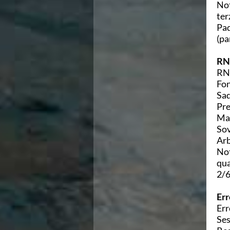
Not
Campionati Italiani
ter
Circuito Supermaster
Pad
Calendario Nazionale Fondo
(pa
Norme e documenti
Risultati e Classifiche
RN 
Primati
RN 
Graduatorie
Fon
Analisi e Approfondimenti
Sad
News
Pre
Flash News
Mar
Formazione
Sov
SIT
Arb
Sezione Salvamento
Not
GUG
qua
Composizione
2/6
Norme e documenti
Formazione
Err
Sedi Regionali e Provinciali
Err
Designazioni Arbitrali
Ses
Scuole Nuoto