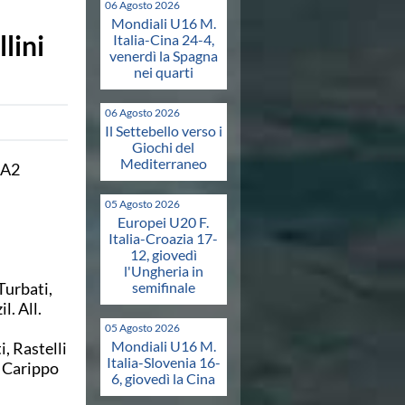
06 Agosto 2026
Mondiali U16 M.
lini
Italia-Cina 24-4,
venerdì la Spagna
nei quarti
06 Agosto 2026
Il Settebello verso i
Giochi del
Mediterraneo
 A2
05 Agosto 2026
Europei U20 F.
Italia-Croazia 17-
12, giovedì
l'Ungheria in
Turbati,
semifinale
l. All.
05 Agosto 2026
Mondiali U16 M.
, Rastelli
Italia-Slovenia 16-
, Carippo
6, giovedì la Cina