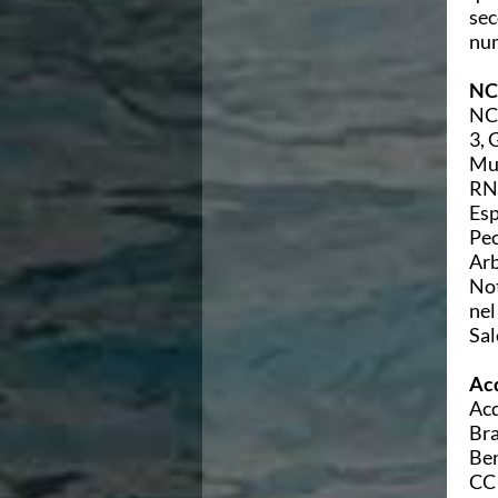
sec
Area Legislativa
num
Protezione Civile
Qualità
NC 
Sostenibilità
NC 
Privacy
3, 
Cookie Policy
Mun
Archivio News
RN 
Flash News
Esp
Galleria fotografica
Pec
Videogallery
Arb
Intranet
Not
Webmail
nel
Contatti
Sal
Mappa del sito
Acq
Acq
Bra
Ben
CC 