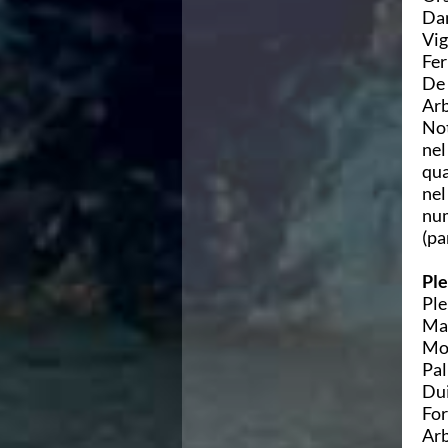
Dam
Azzurri
Vig
News
Fer
Flash News
De 
Fondo
Arb
Eventi
Not
Grand Prix
nel
Norme e documenti
qua
Risultati e Classifiche
nel
Primati
num
Azzurri
(pa
News
Flash News
Ple
Salvamento
Ple
Eventi
Mar
Norme e documenti
Mol
Risultati e Classifiche
Pal
Albi d'oro - Primati
Dui
News
For
Flash News
Arb
Master