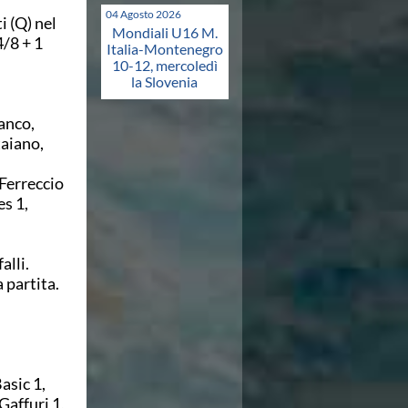
04 Agosto 2026
i (Q) nel
Mondiali U16 M.
/8 + 1
Italia-Montenegro
10-12, mercoledì
la Slovenia
anco,
taiano,
 Ferreccio
es 1,
alli.
a partita.
asic 1,
Gaffuri 1,