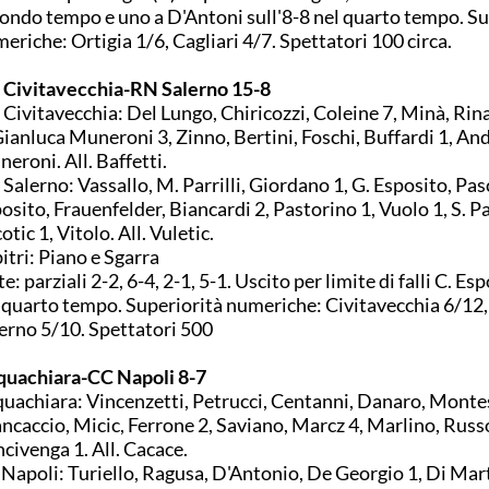
ondo tempo e uno a D'Antoni sull'8-8 nel quarto tempo. Su
eriche: Ortigia 1/6, Cagliari 4/7. Spettatori 100 circa.
Civitavecchia-RN Salerno 15-8
Civitavecchia: Del Lungo, Chiricozzi, Coleine 7, Minà, Rinal
Gianluca Muneroni 3, Zinno, Bertini, Foschi, Buffardi 1, An
eroni. All. Baffetti.
Salerno: Vassallo, M. Parrilli, Giordano 1, G. Esposito, Pasc
osito, Frauenfelder, Biancardi 2, Pastorino 1, Vuolo 1, S. Pa
otic 1, Vitolo. All. Vuletic.
itri: Piano e Sgarra
e: parziali 2-2, 6-4, 2-1, 5-1. Uscito per limite di falli C. Esp
 quarto tempo. Superiorità numeriche: Civitavecchia 6/12
erno 5/10. Spettatori 500
uachiara-CC Napoli 8-7
uachiara: Vincenzetti, Petrucci, Centanni, Danaro, Monte
ncaccio, Micic, Ferrone 2, Saviano, Marcz 4, Marlino, Russo
civenga 1. All. Cacace.
Napoli: Turiello, Ragusa, D'Antonio, De Georgio 1, Di Mar