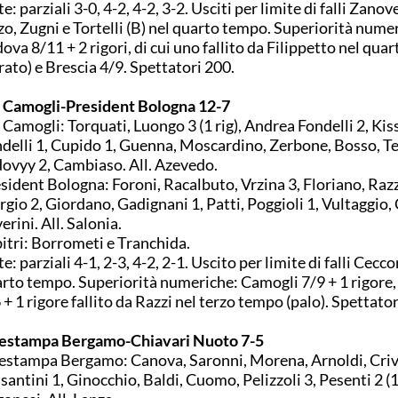
e: parziali 3-0, 4-2, 4-2, 3-2. Usciti per limite di falli Zanove
zo, Zugni e Tortelli (B) nel quarto tempo. Superiorità nume
ova 8/11 + 2 rigori, di cui uno fallito da Filippetto nel qua
rato) e Brescia 4/9. Spettatori 200.
Camogli-President Bologna 12-7
Camogli: Torquati, Luongo 3 (1 rig), Andrea Fondelli 2, Kiss
delli 1, Cupido 1, Guenna, Moscardino, Zerbone, Bosso, Te
ovyy 2, Cambiaso. All. Azevedo.
sident Bologna: Foroni, Racalbuto, Vrzina 3, Floriano, Razz
gio 2, Giordano, Gadignani 1, Patti, Poggioli 1, Vultaggio,
erini. All. Salonia.
itri: Borrometi e Tranchida.
e: parziali 4-1, 2-3, 4-2, 2-1. Uscito per limite di falli Cecco
rto tempo. Superiorità numeriche: Camogli 7/9 + 1 rigore
 + 1 rigore fallito da Razzi nel terzo tempo (palo). Spettato
estampa Bergamo-Chiavari Nuoto 7-5
estampa Bergamo: Canova, Saronni, Morena, Arnoldi, Crive
santini 1, Ginocchio, Baldi, Cuomo, Pelizzoli 3, Pesenti 2 (1 