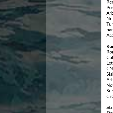
Ren
Pos
Arb
Not
Tur
par
Acq
Ro
Rom
Col
Let
CN 
Sis
Arb
Not
Sup
cir
Str
Str