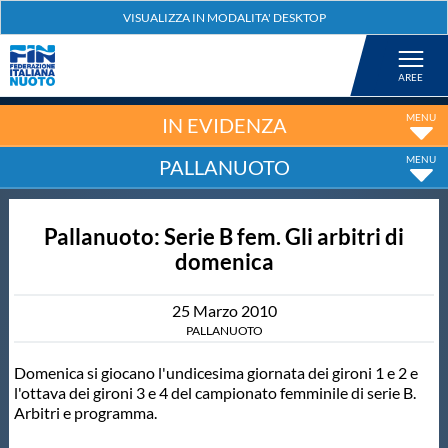
Federazione
Nuoto
IN EVIDENZA
PALLANUOTO
Pallanuoto
Pallanuoto: Serie B fem. Gli arbitri di
Tuffi
domenica
Artistico
25
Marzo
2010
PALLANUOTO
Fondo
Domenica si giocano l'undicesima giornata dei gironi 1 e 2 e
l'ottava dei gironi 3 e 4 del campionato femminile di serie B.
Arbitri e programma.
Salvamento