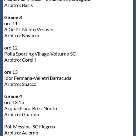
Arbitro: Bacis
Protezione Civile
Girone 3
ore 11
Qualità
A.Ge.Pi.-Nuoto Vesuvio
Arbitro: Navarra
Sostenibilità
ore 12
Polia Sporting Village-Volturno SC
Arbitro: Corelli
Privacy
ore 13
Idor Fermana-Velletri Barracuda
Cookie Policy
Arbitro: Sbacco
Girone 4
Archivio News
ore 13.15
Acquachiara-Brizz Nuoto
Arbitro: Guarino
Flash News
Pol. Messina-SC Flegreo
Arbitro: Acierno