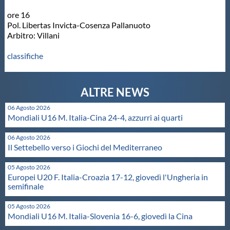
Galleria fotografica
ore 16
Pol. Libertas Invicta-Cosenza Pallanuoto
Videogallery
Arbitro: Villani
classifiche
Intranet
Webmail
06 Agosto 2026
Mondiali U16 M. Italia-Cina 24-4, azzurri ai quarti
Contatti
06 Agosto 2026
Il Settebello verso i Giochi del Mediterraneo
Mappa del sito
05 Agosto 2026
Europei U20 F. Italia-Croazia 17-12, giovedì l'Ungheria in
semifinale
05 Agosto 2026
Mondiali U16 M. Italia-Slovenia 16-6, giovedì la Cina