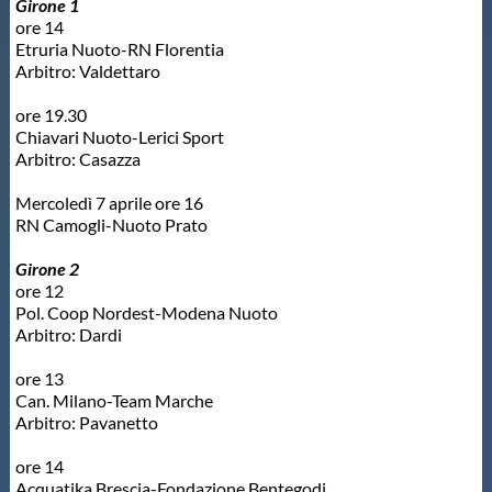
Girone 1
ore 14
Master
Etruria Nuoto-RN Florentia
Arbitro: Valdettaro
Formazione
ore 19.30
Chiavari Nuoto-Lerici Sport
Arbitro: Casazza
GUG
Mercoledì 7 aprile ore 16
RN Camogli-Nuoto Prato
Scuole Nuoto
Girone 2
ore 12
Propaganda
Pol. Coop Nordest-Modena Nuoto
Arbitro: Dardi
Centri Federali
ore 13
Can. Milano-Team Marche
Arbitro: Pavanetto
Area Legislativa
ore 14
Acquatika Brescia-Fondazione Bentegodi