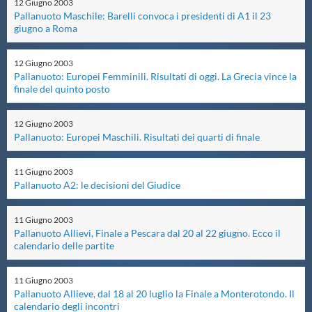
12
Giugno
2003
Pallanuoto Maschile: Barelli convoca i presidenti di A1 il 23
Master
giugno a Roma
12
Giugno
2003
Formazione
Pallanuoto: Europei Femminili. Risultati di oggi. La Grecia vince la
finale del quinto posto
GUG
12
Giugno
2003
Pallanuoto: Europei Maschili. Risultati dei quarti di finale
Scuole Nuoto
11
Giugno
2003
Pallanuoto A2: le decisioni del Giudice
Propaganda
11
Giugno
2003
Pallanuoto Allievi, Finale a Pescara dal 20 al 22 giugno. Ecco il
Centri Federali
calendario delle partite
11
Giugno
2003
Area Legislativa
Pallanuoto Allieve, dal 18 al 20 luglio la Finale a Monterotondo. Il
calendario degli incontri