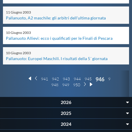
Protezione Civile
11
Giugno
2003
Pallanuoto, A2 maschile: gli arbitri dell'ultima giornata
Qualità
10
Giugno
2003
Pallanuoto Allievi: ecco i qualificati per le Finali di Pescara
Sostenibilità
10
Giugno
2003
Pallanuoto: Europei Maschili. I risultati della 5´ giornata
Privacy
Cookie Policy
946
941
942
943
944
945
947
948
949
950
Archivio News
2026
2025
Flash News
2024