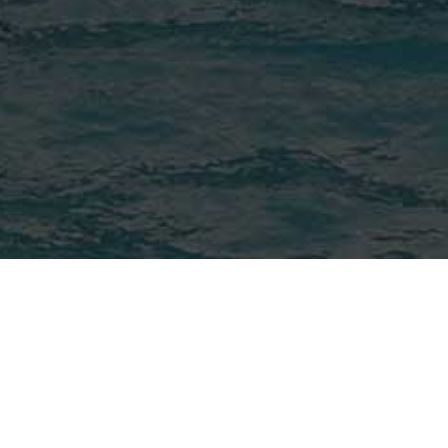
a del sito
Archivio news
ezione Civile
Sostenibilità
ità
Contatti
eria fotografica
Webmail