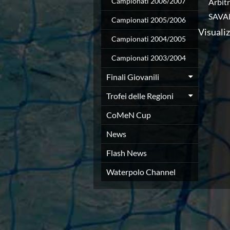
Campionati 2006/2007
Arbitr
Azzurri
SAVA
News
Campionati 2005/2006
Visualiz
Flash News
Campionati 2004/2005
Fondo
Eventi
Campionati 2003/2004
Grand Prix
Norme e documenti
Finali Giovanili
Risultati e Classifiche
Trofei delle Regioni
Primati
Azzurri
CoMeN Cup
News
Flash News
News
Salvamento
Flash News
Eventi
Norme e documenti
Waterpolo Channel
Risultati e Classifiche
Albi d'oro - Primati
News
Flash News
Master