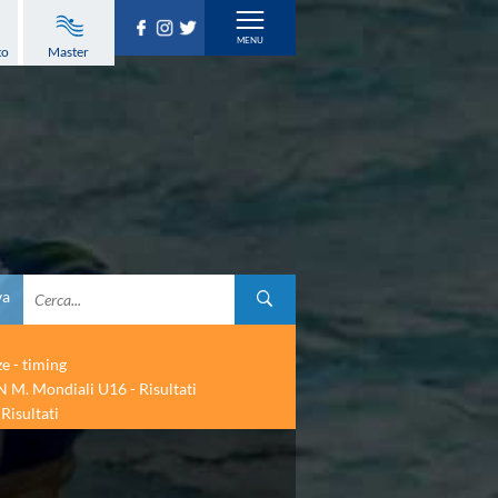
to
Master
va
ze - timing
 M. Mondiali U16 - Risultati
Risultati