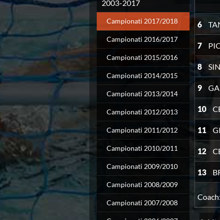
Campionato A2 Maschile
2003-2017
Campionato A2 Femminile
Campionati 2017/2018
Campionato B Maschile
6
TA
Storico Campionati 2003-2017
Campionati 2016/2017
Finali Giovanili
7
PI
Trofei delle Regioni
Campionati 2015/2016
CoMeN Cup
8
SI
Campionati 2014/2015
News
9
GA
Flash News
Campionati 2013/2014
Waterpolo Channel
10
C
Tuffi
Campionati 2012/2013
Eventi
11
G
Campionati 2011/2012
Norme e documenti
Risultati e Classifiche
Campionati 2010/2011
12
C
Azzurri
News
Campionati 2009/2010
13
B
Flash News
Campionati 2008/2009
Artistico
Eventi
Coach
Campionati 2007/2008
Norme e documenti
Risultati e Classifiche