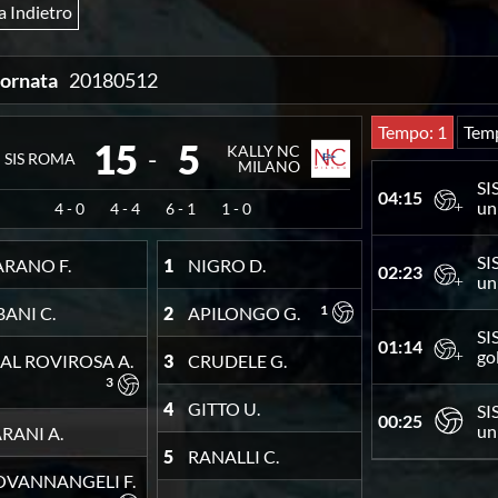
a Indietro
iornata
20180512
Tempo: 1
Temp
15
5
KALLY NC
-
SIS ROMA
MILANO
SI
04:15
un
4
-
0
4
-
4
6
-
1
1
-
0
SI
ARANO F.
1
NIGRO D.
02:23
un
1
BANI C.
2
APILONGO G.
SI
01:14
go
AL ROVIROSA A.
3
CRUDELE G.
3
4
GITTO U.
SI
00:25
un
RANI A.
5
RANALLI C.
OVANNANGELI F.