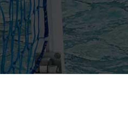
Mapp
na Nuoto - Stadio Olimpico Curva Nord - 00135 Roma
.F. 05284670584 - P.IVA 01384031009
Prot
Qual
Gall
le