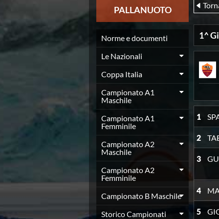
Torn
News
PALLANUOTO
Flash News
Europei a modo Mei
1^ G
Nuoto
Norme e documenti
Eventi attività agonistica
Le Nazionali
Calendario nazionale
Norme e documenti
Coppa Italia
Risultati e Classifiche
Graduatorie
Campionato A1
Maschile
Graduatorie Stagione 2025-2026
Azzurri
1
SP
Campionato A1
Records
Femminile
News
2
TA
Campionato A2
Flash News
Maschile
Pallanuoto
3
GU
Norme e documenti
Campionato A2
Le Nazionali
Femminile
Coppa Italia
4
MA
Campionato B Maschile
Campionato A1 Maschile
Campionato A1 Femminile
5
GI
Storico Campionati