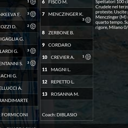
Spettatori 100 ci
1
6
FISCO M.
Crudele nel ter
proteste. Uscite p
3
7
MENCZINGER K.
NKEEVA E.
Menczinger (M) n
3
quarto tempo. S
2
COZZI D.
rigore, Milano 0/9
8
ZERBONE B.
NIGAGLIA G.
9
CORDARO
3
LARDI G.
1
10
CREVIER A.
3
ENTANNI S.
11
MAGNI L.
IACHI G.
12
REPETTO L.
ELLUCCI A.
13
ROSANNA M.
RANDIMARTE
:
FORMICONI
Coach:
DIBLASIO