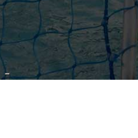
Campionati Italiani
Circuito Supermaster
Calendario Nazionale Fondo
Norme e documenti
Risultati e Classifiche
Primati
Graduatorie
Analisi e Approfondimenti
News
Flash News
Formazione
SIT
Sezione Salvamento
GUG
Composizione
Norme e documenti
© Copyright - FIN - Federazione Italia
Formazione
- Tel. 06362001 - C
info@federnuoto.it
Sedi Regionali e Provinciali
Designazioni Arbitrali
Scuole Nuoto
Iscritta al Registro della Protezione Civi