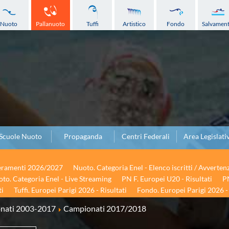
Nuoto
Pallanuoto
Tuffi
Artistico
Fondo
Salvamen
Scuole Nuoto
Propaganda
Centri Federali
Area Legislati
seramenti 2026/2027
Nuoto. Categoria Enel - Elenco iscritti / Avverten
to. Categoria Enel - Live Streaming
PN F. Europei U20 - Risultati
PN
ti
Tuffi. Europei Parigi 2026 - Risultati
Fondo. Europei Parigi 2026 - 
onati 2003-2017
Campionati 2017/2018