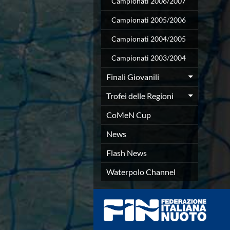
Campionati 2006/2007
Azzurri
News
Campionati 2005/2006
Flash News
Campionati 2004/2005
Fondo
Eventi
Campionati 2003/2004
Grand Prix
Norme e documenti
Finali Giovanili
Risultati e Classifiche
Trofei delle Regioni
Primati
Azzurri
CoMeN Cup
News
Flash News
News
Salvamento
Flash News
Eventi
Norme e documenti
Waterpolo Channel
Risultati e Classifiche
Albi d'oro - Primati
News
Flash News
Master