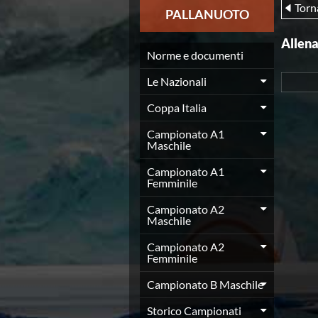
Torn
News
PALLANUOTO
Flash News
Europei a modo Mei
Allen
Nuoto
Norme e documenti
Eventi attività agonistica
Le Nazionali
Calendario nazionale
Norme e documenti
Coppa Italia
Risultati e Classifiche
Graduatorie
Campionato A1
Maschile
Graduatorie Stagione 2025-2026
Azzurri
Campionato A1
Records
Femminile
News
Campionato A2
Flash News
Maschile
Pallanuoto
Norme e documenti
Campionato A2
Le Nazionali
Femminile
Coppa Italia
Campionato B Maschile
Campionato A1 Maschile
Campionato A1 Femminile
Storico Campionati