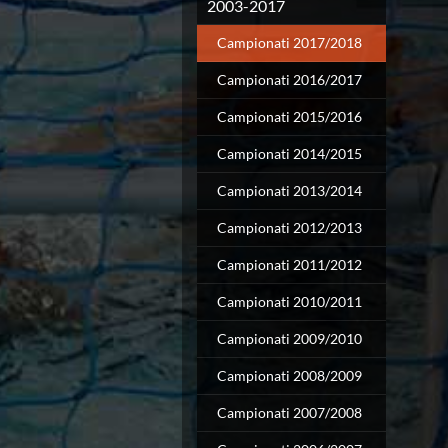
Campionato A2 Maschile
2003-2017
Campionato A2 Femminile
Campionati 2017/2018
Campionato B Maschile
Storico Campionati 2003-2017
Campionati 2016/2017
Finali Giovanili
Trofei delle Regioni
Campionati 2015/2016
CoMeN Cup
Campionati 2014/2015
News
Flash News
Campionati 2013/2014
Waterpolo Channel
Tuffi
Campionati 2012/2013
Eventi
Campionati 2011/2012
Norme e documenti
Risultati e Classifiche
Campionati 2010/2011
Azzurri
News
Campionati 2009/2010
Flash News
Campionati 2008/2009
Artistico
Eventi
Campionati 2007/2008
Norme e documenti
Risultati e Classifiche