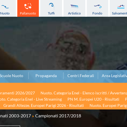
Nuoto
Pallanuoto
Tuffi
Artistico
Fondo
Salvamen
Scuole Nuoto
Propaganda
Centri Federali
Area Legislati
seramenti 2026/2027
Nuoto. Categoria Enel - Elenco iscritti / Avverten
to. Categoria Enel - Live Streaming
PN M. Europei U20 - Risultati
P
Grandi Altezze. Europei Parigi 2026 - Risultati
Nuoto. Europei Parigi
onati 2003-2017
Campionati 2017/2018