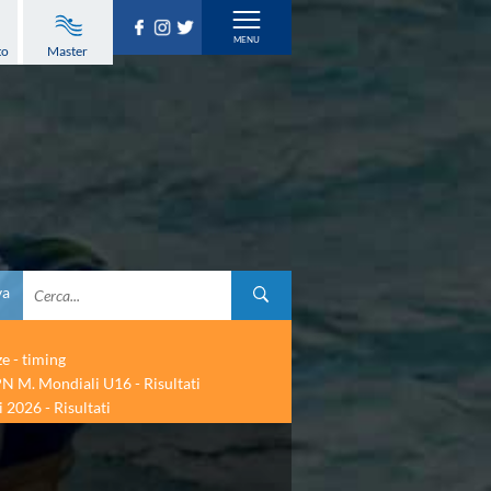
to
Master
va
ze - timing
N M. Mondiali U16 - Risultati
 2026 - Risultati