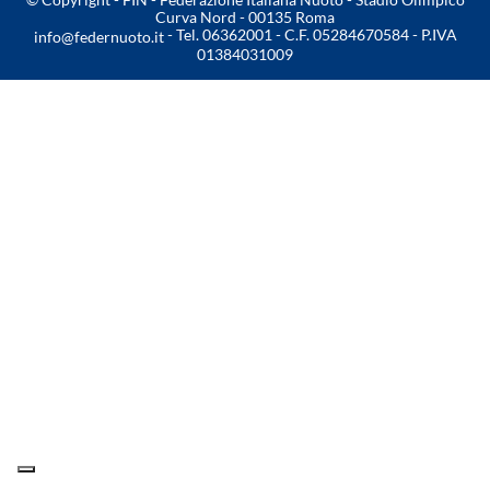
Curva Nord - 00135 Roma
- Tel. 06362001 - C.F. 05284670584 - P.IVA
Master
info@federnuoto.it
01384031009
Formazione
GUG
Scuole Nuoto
Propaganda
Centri Federali
Area Legislativa