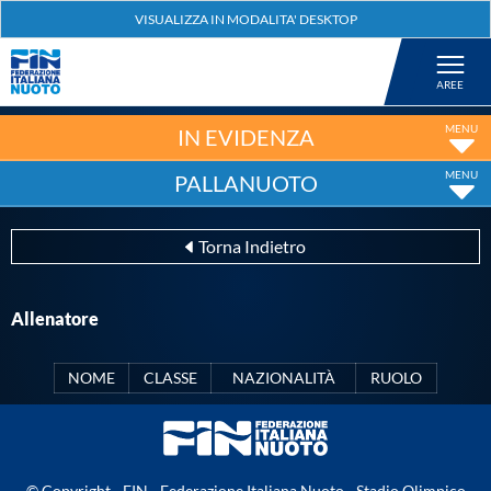
Federazione
Nuoto
IN EVIDENZA
PALLANUOTO
Pallanuoto
Torna Indietro
Tuffi
Allenatore
Artistico
NOME
CLASSE
NAZIONALITÀ
RUOLO
Fondo
Salvamento
© Copyright - FIN - Federazione Italiana Nuoto - Stadio Olimpico