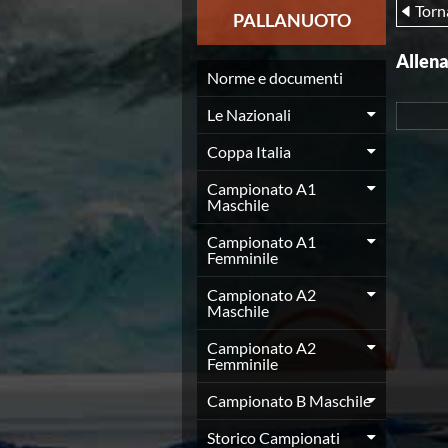
Torn
News
PALLANUOTO
Flash News
Europei a modo Mei
Allen
Nuoto
Norme e documenti
Eventi attività agonistica
Le Nazionali
Calendario nazionale
Norme e documenti
Coppa Italia
Risultati e Classifiche
Graduatorie
Campionato A1
Maschile
Graduatorie Stagione 2025-2026
Azzurri
Campionato A1
Records
Femminile
News
Campionato A2
Flash News
Maschile
Pallanuoto
Norme e documenti
Campionato A2
Le Nazionali
Femminile
Coppa Italia
Campionato B Maschile
Campionato A1 Maschile
Campionato A1 Femminile
Storico Campionati