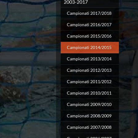
Campionato A2 Maschile
2003-2017
Campionato A2 Femminile
Campionati 2017/2018
Campionato B Maschile
Storico Campionati 2003-2017
Campionati 2016/2017
Finali Giovanili
Trofei delle Regioni
Campionati 2015/2016
CoMeN Cup
Campionati 2014/2015
News
Flash News
Campionati 2013/2014
Waterpolo Channel
Tuffi
Campionati 2012/2013
Eventi
Campionati 2011/2012
Norme e documenti
Risultati e Classifiche
Campionati 2010/2011
Azzurri
News
Campionati 2009/2010
Flash News
Campionati 2008/2009
Artistico
Eventi
Campionati 2007/2008
Norme e documenti
Risultati e Classifiche