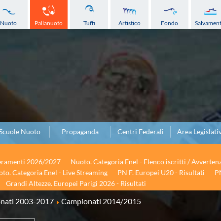
Nuoto
Pallanuoto
Tuffi
Artistico
Fondo
Salvamen
Scuole Nuoto
Propaganda
Centri Federali
Area Legislati
seramenti 2026/2027
Nuoto. Categoria Enel - Elenco iscritti / Avverten
to. Categoria Enel - Live Streaming
PN F. Europei U20 - Risultati
PN
Grandi Altezze. Europei Parigi 2026 - Risultati
onati 2003-2017
Campionati 2014/2015