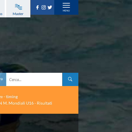
to
Master
va
ze - timing
 M. Mondiali U16 - Risultati