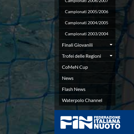
Campionati 2006/2007
Azzurri
News
Campionati 2005/2006
Flash News
Campionati 2004/2005
Fondo
Eventi
Campionati 2003/2004
Grand Prix
Norme e documenti
Finali Giovanili
Risultati e Classifiche
Trofei delle Regioni
Primati
Azzurri
CoMeN Cup
News
Flash News
News
Salvamento
Flash News
Eventi
Norme e documenti
Waterpolo Channel
Risultati e Classifiche
Albi d'oro - Primati
News
Flash News
Master