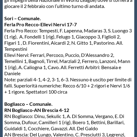
giocare il 2 febbraio con l’ultimo turno di andata.
Master
Sori – Comunale.
Ferla Pro Recco-Ellevi Nervi 17-7
Formazione
Ferla Pro Recco: Tempesti, F. Lapenna, Madaras 3, S. Luongo 3
(1 rig), A. Fondelli 1 (rig), Felugo 1, Giacoppo 3, Figlioli 2,
Figari 1 , D. Fiorentini, Aicardi 2, N. Gitto 1, Pastorino. All.
GUG
Tempestini
Ellevi Nervi: Ferrari, Percoco, Puccio, D'Alessandro 2,
Temellini 1, Bagnoli, Tirrel, Marziali 2, Ferrero, Lanzoni, Mann
Scuole Nuoto
1 (rig), A. Caliogna 1, Cavo. All. Ferretti Arbitri: Bensaia e
Daniele
Note: parziali 4-1, 4-2, 3-1, 6-3. Nessuno è uscito per limite di
falli. Superiorità numeriche: Recco 6/10 + 2 rigori e Nervi 1/6
Propaganda
+ 1 rigore. Spettatori 100 circa
Bogliasco – Comunale.
Centri Federali
RN Bogliasco-AN Brescia 4-12
RN Bogliasco: Dinu, Sekulic 1, A. Di Somma, Vergano, E. Di
Somma, Dufour, Camilleri 1 (rig), Boero 1, Bettini, Barillari,
Area Legislativa
Guidaldi 1, Cocchiere, Gavazzi. All. Del Galdo
AN Brescia: Del Lungo, Valentino, C. Presciutti 3, Legrenzi,