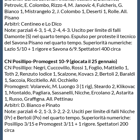
Petrovic, E. Colombo, Rizzo 4, M. Janovic 4, Fulcheris, G.
Bianco 1, Mistrangelo 2, J. Colombo 1, Deserti 1, Rolle. All.
Pisano
Arbitri: Centineo e Lo Dico
Note: parziali 4-3, 1-4, 2-4, 4-3. Uscito per limite di falli
Damonte (S) nel quarto tempo. Espulso per proteste il tecnico
del Savona Pisano nel quarto tempo. Superiorità numeriche:
Lazio 5/10 + 1 rigore e Savona 6/9. Spettatori 400 circa
CN Posillipo-Promogest 10-9 (giocata il 25 gennaio)
CN Posillipo: Negri, Cuccovillo, Rossi 1, Foglio, Mattiello 1,
Toth 2, Renzuto Iodice 1, Scalzone, Kovacs 2, Bertoli 2, Baraldi
1, Saccoia, Riccitiello. All. Occhiello
Promogest: Volarevic, M. Luongo 3 (1 rig), Steardo 2, Klikovac
1, Montaldo, Pagliara, Sassanelli, Nicche, Ercolano 2, Astarita
1, Russo, Graffigna. All. Pettinau
Arbitri: D. Bianco e Pinato
Note: parziali 4-2, 1-3, 3-2, 2-2. Usciti per limite di falli Nicche
(Pr) e Bertoli (Po) nel quarto tempo. Superiorità numeriche:
Posillipo 3/15 e Promogest 3/11 + 1 rigore. Spettatori 200
circa