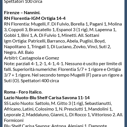
Galleria fotografica
Spettatori 100 circa
Firenze – Nannini.
Videogallery
RN Florentia-IGM Ortigia 14-4
RN Florentia: Mugelli, F. Di Fulvio, Borella 1, Pagani 1, Molina
3, Coppoli 3, Brancatello 1, Espanol 3 (1 rig), M. Lapenna 1,
Intranet
Gobbi 1, Bini 1, A. Di Fulvio 1, Minetti. All. Sottani
Igm Ortigia: Patricelli, Barranco, Abela, Puglisi, Boyd,
Napolitano 1, Tringali 1, Di Luciano, Zovko, Vinci, Suti 2,
Webmail
Negro. All. Baio
Arbitri: Castagnola e Gomez
Note: parziali 4-1, 2-1, 4-1, 4-1. Nessuno è uscito per limite di
Contatti
falli. Superiorità numeriche: Florentia 5/7 + 1 rigore e Ortigia
3/7 + 1 rigore. Nel secondo tempo Mugelli (F) para un rigore a
Suti (O). Spettatori 400 circa
Mappa del sito
Roma - Foro Italico.
Lazio Nuoto-Blu Shelf Carisa Savona 11-14
SS Lazio Nuoto: Sattolo, M. Gitto 3 (1 rig), Sebastianutti,
Africano, Latini, Colosimo 1, N. Presciutti 1, Mandolini 1,
Leporale 2, Maddaluno, Gianni, L. Di Rocco 1, Vittorioso 2. All.
Formiconi
Blu Shelf Carisa Savona: Antona, Alesiani 1, Damonte,