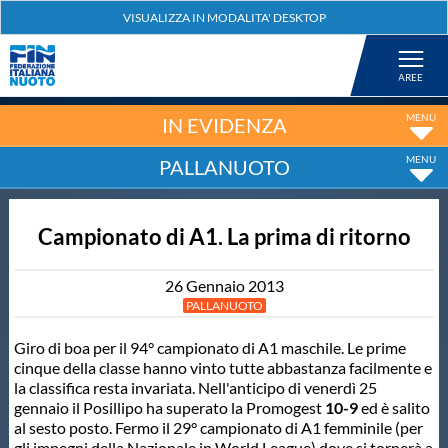
Federazione
Nuoto
IN EVIDENZA
PALLANUOTO
Pallanuoto
Campionato di A1. La prima di ritorno
Tuffi
26
Gennaio
2013
Artistico
PALLANUOTO
Giro di boa per il 94° campionato di A1 maschile. Le prime
Fondo
cinque della classe hanno vinto tutte abbastanza facilmente e
la classifica resta invariata. Nell'anticipo di venerdì 25
gennaio il Posillipo ha superato la Promogest
10-9
ed è salito
Salvamento
al sesto posto. Fermo il 29° campionato di A1 femminile (per
gli impegni della Nazionale in World League) dove si tornerà a