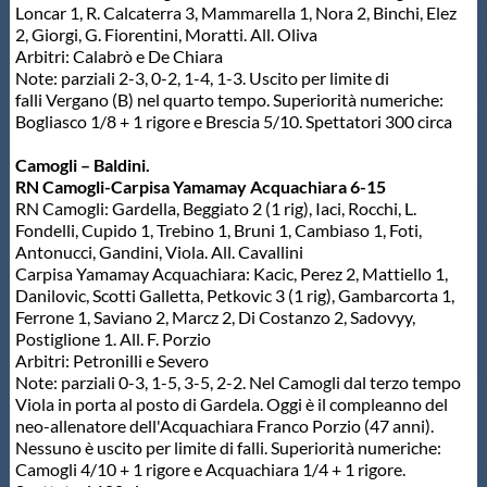
Loncar 1, R. Calcaterra 3, Mammarella 1, Nora 2, Binchi, Elez
Protezione Civile
2, Giorgi, G. Fiorentini, Moratti. All. Oliva
Arbitri: Calabrò e De Chiara
Note: parziali 2-3, 0-2, 1-4, 1-3. Uscito per limite di
Qualità
falli Vergano (B) nel quarto tempo. Superiorità numeriche:
Bogliasco 1/8 + 1 rigore e Brescia 5/10. Spettatori 300 circa
Sostenibilità
Camogli – Baldini.
RN Camogli-Carpisa Yamamay Acquachiara 6-15
RN Camogli: Gardella, Beggiato 2 (1 rig), Iaci, Rocchi, L.
Privacy
Fondelli, Cupido 1, Trebino 1, Bruni 1, Cambiaso 1, Foti,
Antonucci, Gandini, Viola. All. Cavallini
Carpisa Yamamay Acquachiara: Kacic, Perez 2, Mattiello 1,
Cookie Policy
Danilovic, Scotti Galletta, Petkovic 3 (1 rig), Gambarcorta 1,
Ferrone 1, Saviano 2, Marcz 2, Di Costanzo 2, Sadovyy,
Postiglione 1. All. F. Porzio
Archivio News
Arbitri: Petronilli e Severo
Note: parziali 0-3, 1-5, 3-5, 2-2. Nel Camogli dal terzo tempo
Viola in porta al posto di Gardela. Oggi è il compleanno del
Flash News
neo-allenatore dell'Acquachiara Franco Porzio (47 anni).
Nessuno è uscito per limite di falli. Superiorità numeriche:
Camogli 4/10 + 1 rigore e Acquachiara 1/4 + 1 rigore.