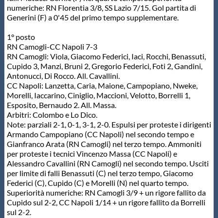
Galleria fotografica
numeriche: RN Florentia 3/8, SS Lazio 7/15. Gol partita di
Generini (F) a 0'45 del primo tempo supplementare.
Videogallery
1° posto
RN Camogli-CC Napoli 7-3
RN Camogli: Viola, Giacomo Federici, Iaci, Rocchi, Benassuti,
Intranet
Cupido 3, Manzi, Bruni 2, Gregorio Federici, Foti 2, Gandini,
Antonucci, Di Rocco. All. Cavallini.
CC Napoli: Lanzetta, Caria, Maione, Campopiano, Nweke,
Webmail
Morelli, Iaccarino, Ciniglio, Maccioni, Velotto, Borrelli 1,
Esposito, Bernaudo 2. All. Massa.
Arbitri: Colombo e Lo Dico.
Contatti
Note: parziali 2-1, 0-1, 3-1, 2-0. Espulsi per proteste i dirigenti
Armando Campopiano (CC Napoli) nel secondo tempo e
Gianfranco Arata (RN Camogli) nel terzo tempo. Ammoniti
Mappa del sito
per proteste i tecnici Vincenzo Massa (CC Napoli) e
Alessandro Cavallini (RN Camogli) nel secondo tempo. Usciti
per limite di falli Benassuti (C) nel terzo tempo, Giacomo
Federici (C), Cupido (C) e Morelli (N) nel quarto tempo.
Superiorità numeriche: RN Camogli 3/9 + un rigore fallito da
Cupido sul 2-2, CC Napoli 1/14 + un rigore fallito da Borrelli
sul 2-2.