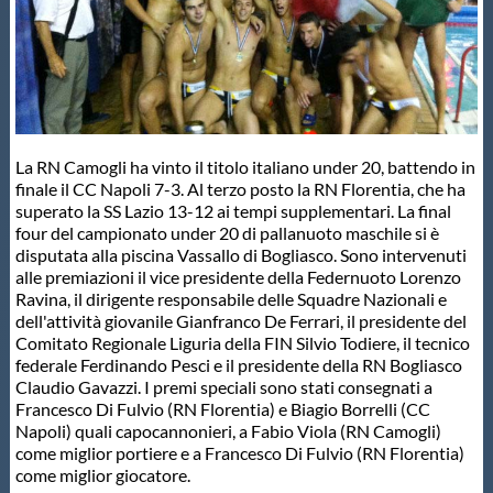
Master
Formazione
La RN Camogli ha vinto il titolo italiano under 20, battendo in
GUG
finale il CC Napoli 7-3. Al terzo posto la RN Florentia, che ha
superato la SS Lazio 13-12 ai tempi supplementari. La final
four del campionato under 20 di pallanuoto maschile si è
Scuole Nuoto
disputata alla piscina Vassallo di Bogliasco. Sono intervenuti
alle premiazioni il vice presidente della Federnuoto Lorenzo
Ravina, il dirigente responsabile delle Squadre Nazionali e
Propaganda
dell'attività giovanile Gianfranco De Ferrari, il presidente del
Comitato Regionale Liguria della FIN Silvio Todiere, il tecnico
federale Ferdinando Pesci e il presidente della RN Bogliasco
Centri Federali
Claudio Gavazzi. I premi speciali sono stati consegnati a
Francesco Di Fulvio (RN Florentia) e Biagio Borrelli (CC
Napoli) quali capocannonieri, a Fabio Viola (RN Camogli)
Area Legislativa
come miglior portiere e a Francesco Di Fulvio (RN Florentia)
come miglior giocatore.