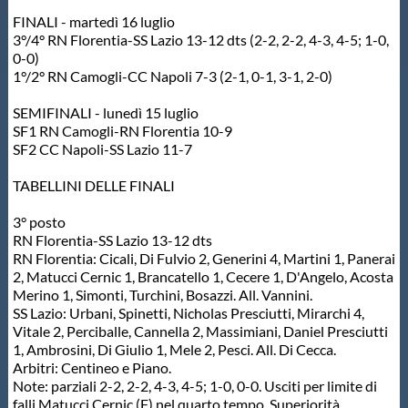
Protezione Civile
FINALI - martedì 16 luglio
3°/4° RN Florentia-SS Lazio 13-12 dts (2-2, 2-2, 4-3, 4-5; 1-0,
0-0)
Qualità
1°/2° RN Camogli-CC Napoli 7-3 (2-1, 0-1, 3-1, 2-0)
SEMIFINALI - lunedì 15 luglio
Sostenibilità
SF1 RN Camogli-RN Florentia 10-9
SF2 CC Napoli-SS Lazio 11-7
Privacy
TABELLINI DELLE FINALI
3° posto
Cookie Policy
RN Florentia-SS Lazio 13-12 dts
RN Florentia: Cicali, Di Fulvio 2, Generini 4, Martini 1, Panerai
2, Matucci Cernic 1, Brancatello 1, Cecere 1, D'Angelo, Acosta
Merino 1, Simonti, Turchini, Bosazzi. All. Vannini.
Archivio News
SS Lazio: Urbani, Spinetti, Nicholas Presciutti, Mirarchi 4,
Vitale 2, Perciballe, Cannella 2, Massimiani, Daniel Presciutti
1, Ambrosini, Di Giulio 1, Mele 2, Pesci. All. Di Cecca.
Flash News
Arbitri: Centineo e Piano.
Note: parziali 2-2, 2-2, 4-3, 4-5; 1-0, 0-0. Usciti per limite di
falli Matucci Cernic (F) nel quarto tempo. Superiorità