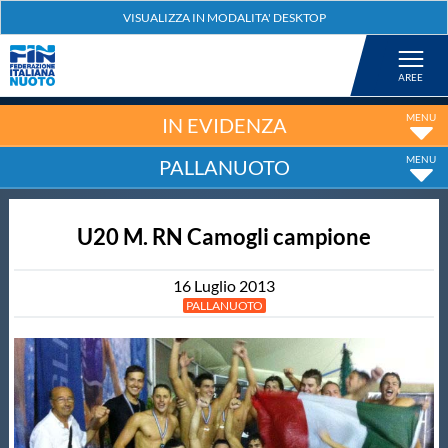
Federazione
Nuoto
IN EVIDENZA
PALLANUOTO
Pallanuoto
U20 M. RN Camogli campione
Tuffi
16
Luglio
2013
Artistico
PALLANUOTO
Fondo
Salvamento