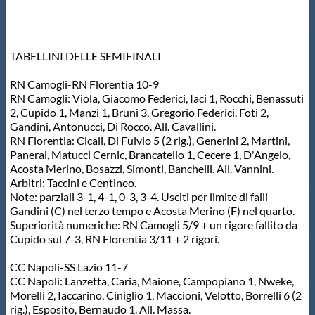
TABELLINI DELLE SEMIFINALI
RN Camogli-RN Florentia 10-9
RN Camogli: Viola, Giacomo Federici, Iaci 1, Rocchi, Benassuti
2, Cupido 1, Manzi 1, Bruni 3, Gregorio Federici, Foti 2,
Gandini, Antonucci, Di Rocco. All. Cavallini.
RN Florentia: Cicali, Di Fulvio 5 (2 rig.), Generini 2, Martini,
Panerai, Matucci Cernic, Brancatello 1, Cecere 1, D'Angelo,
Acosta Merino, Bosazzi, Simonti, Banchelli. All. Vannini.
Arbitri: Taccini e Centineo.
Note: parziali 3-1, 4-1, 0-3, 3-4. Usciti per limite di falli
Gandini (C) nel terzo tempo e Acosta Merino (F) nel quarto.
Superiorità numeriche: RN Camogli 5/9 + un rigore fallito da
Cupido sul 7-3, RN Florentia 3/11 + 2 rigori.
CC Napoli-SS Lazio 11-7
CC Napoli: Lanzetta, Caria, Maione, Campopiano 1, Nweke,
Morelli 2, Iaccarino, Ciniglio 1, Maccioni, Velotto, Borrelli 6 (2
rig.), Esposito, Bernaudo 1. All. Massa.