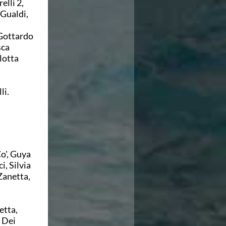
elli 2,
 Gualdi,
 Gottardo
sca
lotta
li.
o', Guya
, Silvia
Zanetta,
etta,
a Dei