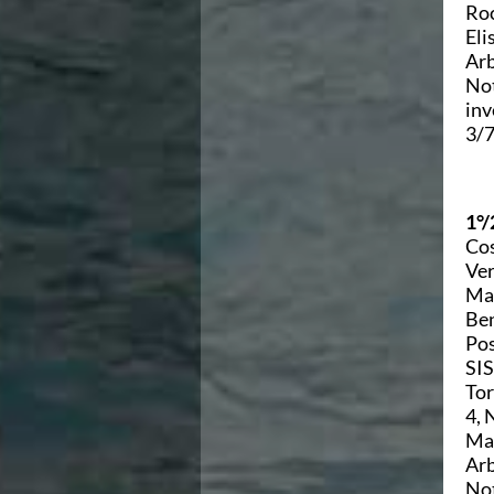
Ricerca Scuole Nuoto
Roc
Manuale SNF
Eli
Diventa SNF
Arb
Propaganda
Not
Norme e documenti
inv
Risultati
3/7
Eventi
Centri Federali
C. F. Complesso natatorio Foro Italico
C. F. Polo Acquatico Frecciarossa Ostia
1°/
C. F. Unipol BluStadium Pietralata
Cos
C. F. Polo Acquatico Enel - Valco San Paolo
Ver
C. F. Acerra "Carlo Pedersoli"
Mar
C. F. Crotone
Ben
C. F. Livorno
Pos
C. F. Milano
SIS
C. F. Napoli "Felice Scandone"
Tor
C.F. Palazzo del Nuoto Torino
4, 
C. F. Trieste "Bruno Bianchi"
Mar
C. F. Verona "Alberto Castagnetti"
Arb
C. F. Viterbo
Not