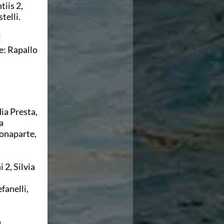
tiis 2,
telli.
i
e: Rapallo
ia Presta,
ia
Bonaparte,
 2, Silvia
fanelli,
a