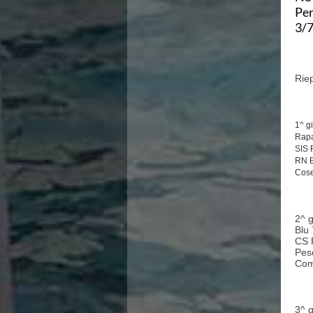
Area Legislativa
Per
Protezione Civile
3/7
Qualità
Sostenibilità
Privacy
Riep
Cookie Policy
Archivio News
Flash News
1^ g
Galleria fotografica
Rapa
Videogallery
SIS 
RN B
Intranet
Cose
Webmail
Contatti
Mappa del sito
2^ g
Blu
CS 
Pes
Com
3^ 