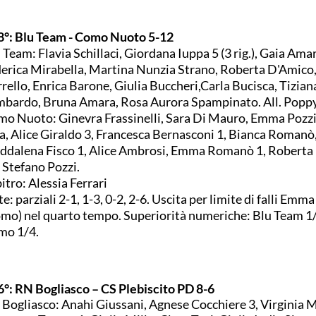
8°: Blu Team - Como Nuoto 5-12
 Team: Flavia Schillaci, Giordana Iuppa 5 (3 rig.), Gaia Amar
erica Mirabella, Martina Nunzia Strano, Roberta D'Amico,
rello, Enrica Barone, Giulia Buccheri,Carla Bucisca, Tizian
bardo, Bruna Amara, Rosa Aurora Spampinato. All. Poppy
o Nuoto: Ginevra Frassinelli, Sara Di Mauro, Emma Pozzi
a, Alice Giraldo 3, Francesca Bernasconi 1, Bianca Romanò
dalena Fisco 1, Alice Ambrosi, Emma Romanò 1, Roberta 
. Stefano Pozzi.
itro: Alessia Ferrari
e: parziali 2-1, 1-3, 0-2, 2-6. Uscita per limite di falli Emma
mo) nel quarto tempo. Superiorità numeriche: Blu Team 1/6 
mo 1/4.
6°: RN Bogliasco – CS Plebiscito PD 8-6
Bogliasco: Anahi Giussani, Agnese Cocchiere 3, Virginia M