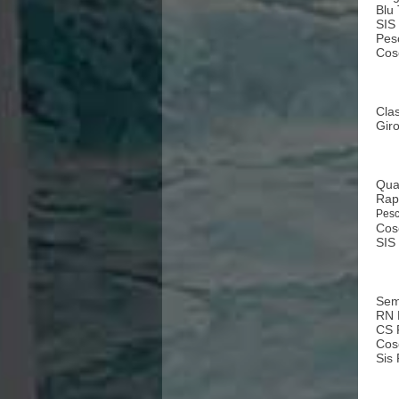
Blu
SIS
Pes
Cos
Clas
Gir
Quar
Rap
Pesc
Cos
SIS
Semi
RN 
CS 
Cos
Sis