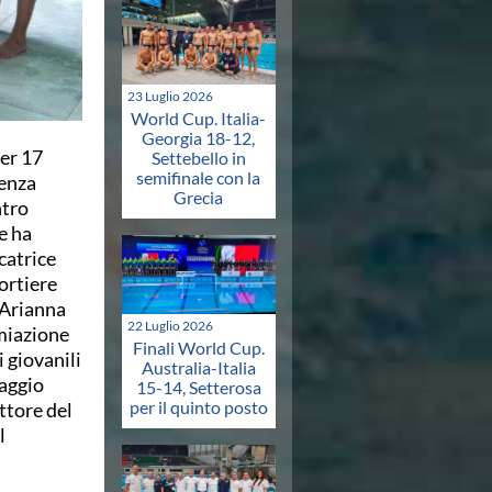
23 Luglio 2026
World Cup. Italia-
Georgia 18-12,
er 17
Settebello in
semifinale con la
senza
Grecia
ntro
e ha
catrice
ortiere
 Arianna
22 Luglio 2026
miazione
Finali World Cup.
i giovanili
Australia-Italia
Maggio
15-14, Setterosa
per il quinto posto
ttore del
l