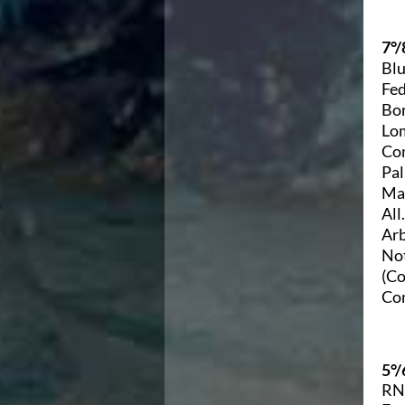
Azzurri
News
7°/
Flash News
Blu
Fondo
Fed
Eventi
Bor
Grand Prix
Lom
Norme e documenti
Com
Risultati e Classifiche
Pal
Primati
Mad
Azzurri
All
News
Arb
Flash News
Not
Salvamento
Eventi
(Co
Norme e documenti
Co
Risultati e Classifiche
Albi d'oro - Primati
News
5°/
Flash News
RN 
Master