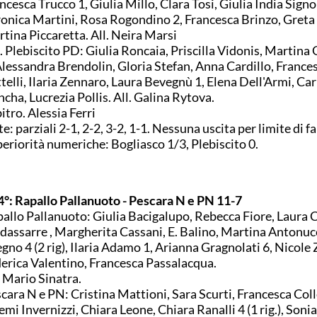
ncesca Trucco 1, Giulia Millo, Clara Tosi, Giulia India Signor
onica Martini, Rosa Rogondino 2, Francesca Brinzo, Greta
tina Piccaretta. All. Neira Marsi
. Plebiscito PD: Giulia Roncaia, Priscilla Vidonis, Martina
Alessandra Brendolin, Gloria Stefan, Anna Cardillo, France
telli, Ilaria Zennaro, Laura Bevegnù 1, Elena Dell'Armi, Car
cha, Lucrezia Pollis. All. Galina Rytova.
itro. Alessia Ferri
e: parziali 2-1, 2-2, 3-2, 1-1. Nessuna uscita per limite di fal
eriorità numeriche: Bogliasco 1/3, Plebiscito 0.
4°: Rapallo Pallanuoto - Pescara N e PN 11-7
allo Pallanuoto: Giulia Bacigalupo, Rebecca Fiore, Laura C
dassarre , Margherita Cassani, E. Balino, Martina Antonucci
gno 4 (2 rig), Ilaria Adamo 1, Arianna Gragnolati 6, Nicole 
erica Valentino, Francesca Passalacqua.
. Mario Sinatra.
cara N e PN: Cristina Mattioni, Sara Scurti, Francesca Coll
mi Invernizzi, Chiara Leone, Chiara Ranalli 4 (1 rig.), Soni