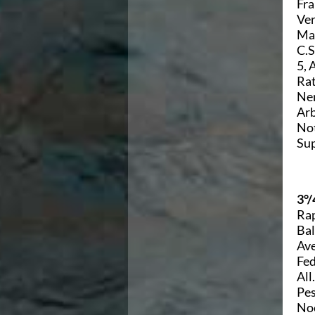
Fra
Campionati Italiani
Ver
Circuito Supermaster
Mar
Calendario Nazionale Fondo
C.S
Norme e documenti
5, 
Risultati e Classifiche
Rat
Primati
Nen
Graduatorie
Arb
Analisi e Approfondimenti
Not
News
Sup
Flash News
Formazione
SIT
Sezione Salvamento
3°/
GUG
Rap
Composizione
Bal
Norme e documenti
Ave
Formazione
Fed
Sedi Regionali e Provinciali
All
Designazioni Arbitrali
Pes
Scuole Nuoto
Noe