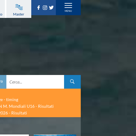
to
Master
va
ze - timing
 M. Mondiali U16 - Risultati
026 - Risultati