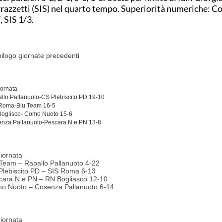
razzetti (SIS) nel quarto tempo. Superiorità numeriche: C
, SIS 1/3.
ilogo giornate precedenti
iornata
llo Pallanuoto-CS Plebiscito PD 19-10
Roma-Blu Team 16-5
oglisco- Como Nuoto 15-6
nza Pallanuoto-Pescara N e PN 13-8
iornata
 Team – Rapallo Pallanuoto 4-22
Plebiscito PD – SIS Roma 6-13
cara N e PN – RN Bogliasco 12-10
o Nuoto – Cosenza Pallanuoto 6-14
giornata