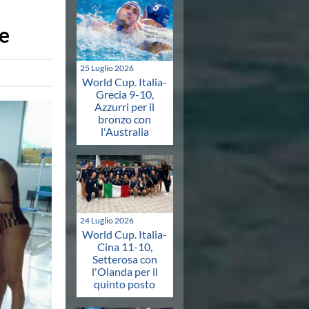
e
25 Luglio 2026
World Cup. Italia-
Grecia 9-10,
Azzurri per il
bronzo con
l'Australia
24 Luglio 2026
World Cup. Italia-
Cina 11-10,
Setterosa con
l'Olanda per il
quinto posto