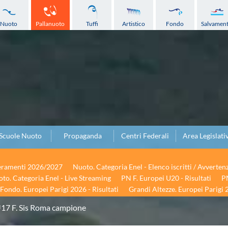
Nuoto
Pallanuoto
Tuffi
Artistico
Fondo
Salvamen
Scuole Nuoto
Propaganda
Centri Federali
Area Legislati
seramenti 2026/2027
Nuoto. Categoria Enel - Elenco iscritti / Avverten
to. Categoria Enel - Live Streaming
PN F. Europei U20 - Risultati
PN
Fondo. Europei Parigi 2026 - Risultati
Grandi Altezze. Europei Parigi 2
U17 F. Sis Roma campione