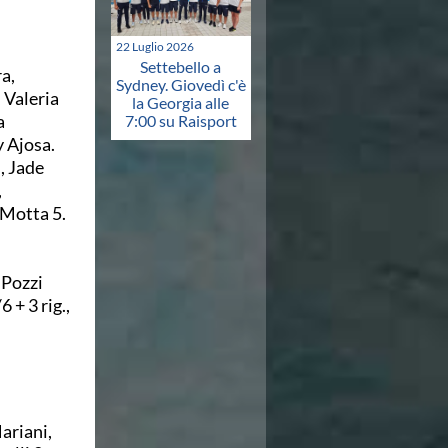
22 Luglio 2026
Settebello a
a,
Sydney. Giovedì c'è
 Valeria
la Georgia alle
a
7:00 su Raisport
 Ajosa.
, Jade
,
Motta 5.
 Pozzi
+ 3 rig.,
ariani,