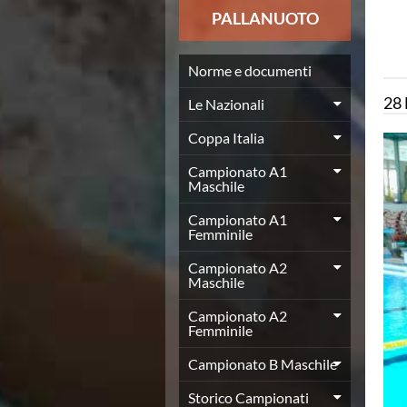
News
PALLANUOTO
Flash News
Europei a modo Mei
Nuoto
Norme e documenti
Eventi attività agonistica
28
Le Nazionali
Calendario nazionale
Norme e documenti
Coppa Italia
Risultati e Classifiche
Graduatorie
Campionato A1
Maschile
Graduatorie Stagione 2025-2026
Azzurri
Campionato A1
Records
Femminile
News
Campionato A2
Flash News
Maschile
Pallanuoto
Norme e documenti
Campionato A2
Le Nazionali
Femminile
Coppa Italia
Campionato B Maschile
Campionato A1 Maschile
Campionato A1 Femminile
Storico Campionati