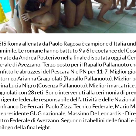
SIS Roma allenata da Paolo Ragosa è campione d'Italia und
minile. Le romane hanno battuto 9 a 6 le coetanee del Co
enate da Andrea Posterivo nella finale disputata oggi al Ce
erale di Avezzano. Terzo posto per il Rapallo Pallanuoto ch
nfitto le abruzzesi del Pescara N e PN per 11-7. Miglior gio
 torneo Arianna Gragnolati (Rapallo Pallanuoto). Miglior p
ina Lucia Nigro (Cosenza Pallanuoto). Migliori marcatrice
gnolati con 28 reti.
Sono intervenuti alla cerimonia di pre
dirigente federale responsabile dell'attività e delle Nazional
nfranco De Ferrari, Paolo Zizza Tecnico Federale, Mario 
epresidente GUG nazionale,
Massimo De Leonardis - Dire
tro Federale di Avezzano. Seguono i tabellini delle finali e i
pilogo della final eight.