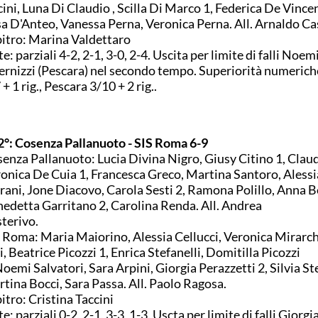
ini, Luna Di Claudio , Scilla Di Marco 1, Federica De Vincen
sa D'Anteo, Vanessa Perna, Veronica Perna. All. Arnaldo Cas
itro: Marina Valdettaro
e: parziali 4-2, 2-1, 3-0, 2-4. Uscita per limite di falli Noem
ernizzi (Pescara) nel secondo tempo. Superiorità numerich
 + 1 rig., Pescara 3/10 + 2 rig..
2°: Cosenza Pallanuoto - SIS Roma 6-9
enza Pallanuoto: Lucia Divina Nigro, Giusy Citino 1, Claud
onica De Cuia 1, Francesca Greco, Martina Santoro, Aless
ani, Jone Diacovo, Carola Sesti 2, Ramona Polillo, Anna 
edetta Garritano 2, Carolina Renda. All. Andrea
terivo.
 Roma: Maria Maiorino, Alessia Cellucci, Veronica Mirarchi
i, Beatrice Picozzi 1, Enrica Stefanelli, Domitilla Picozzi
Noemi Salvatori, Sara Arpini, Giorgia Perazzetti 2, Silvia Ste
tina Bocci, Sara Passa. All. Paolo Ragosa.
itro: Cristina Taccini
e: parziali 0-2, 2-1, 3-3, 1-3. Uscta per limite di falli Giorgi