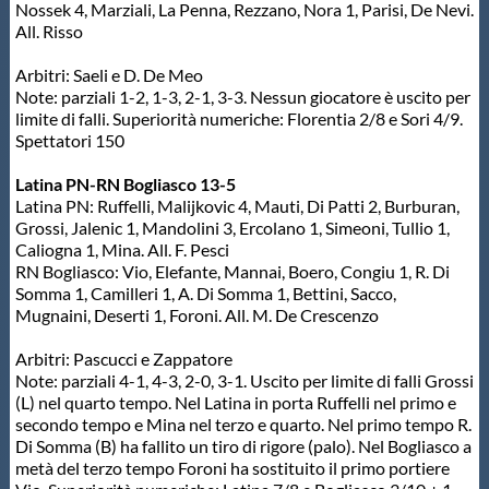
Galleria fotografica
Nossek 4, Marziali, La Penna, Rezzano, Nora 1, Parisi, De Nevi.
All. Risso
Videogallery
Arbitri: Saeli e D. De Meo
Note: parziali 1-2, 1-3, 2-1, 3-3. Nessun giocatore è uscito per
limite di falli. Superiorità numeriche: Florentia 2/8 e Sori 4/9.
Intranet
Spettatori 150
Latina PN-RN Bogliasco 13-5
Webmail
Latina PN: Ruffelli, Malijkovic 4, Mauti, Di Patti 2, Burburan,
Grossi, Jalenic 1, Mandolini 3, Ercolano 1, Simeoni, Tullio 1,
Caliogna 1, Mina. All. F. Pesci
Contatti
RN Bogliasco: Vio, Elefante, Mannai, Boero, Congiu 1, R. Di
Somma 1, Camilleri 1, A. Di Somma 1, Bettini, Sacco,
Mugnaini, Deserti 1, Foroni. All. M. De Crescenzo
Mappa del sito
Arbitri: Pascucci e Zappatore
Note: parziali 4-1, 4-3, 2-0, 3-1. Uscito per limite di falli Grossi
(L) nel quarto tempo. Nel Latina in porta Ruffelli nel primo e
secondo tempo e Mina nel terzo e quarto. Nel primo tempo R.
Di Somma (B) ha fallito un tiro di rigore (palo). Nel Bogliasco a
metà del terzo tempo Foroni ha sostituito il primo portiere