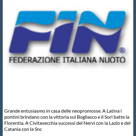
Master
Formazione
GUG
Scuole Nuoto
Propaganda
Centri Federali
Grande entusiasmo in casa delle neopromosse. A Latina i
pontini brindano con la vittoria sul Bogliasco e il Sori batte la
Florentia. A Civitavecchia successi del Nervi con la Lazio e del
Area Legislativa
Catania con la Snc