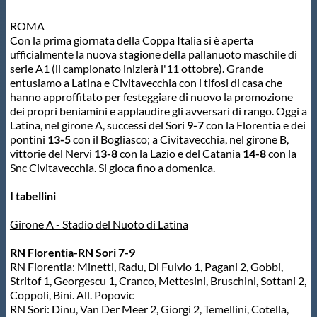
Protezione Civile
ROMA
Con la prima giornata della Coppa Italia si è aperta
ufficialmente la nuova stagione della pallanuoto maschile di
Qualità
serie A1 (il campionato inizierà l'11 ottobre). Grande
entusiamo a Latina e Civitavecchia con i tifosi di casa che
hanno approffitato per festeggiare di nuovo la promozione
Sostenibilità
dei propri beniamini e applaudire gli avversari di rango. Oggi a
Latina, nel girone A, successi del Sori
9-7
con la Florentia e dei
pontini
13-5
con il Bogliasco; a Civitavecchia, nel girone B,
Privacy
vittorie del Nervi
13-8
con la Lazio e del Catania
14-8
con la
Snc Civitavecchia. Si gioca fino a domenica.
Cookie Policy
I tabellini
Girone A - Stadio del Nuoto di Latina
Archivio News
RN Florentia-RN Sori 7-9
RN Florentia: Minetti, Radu, Di Fulvio 1, Pagani 2, Gobbi,
Flash News
Stritof 1, Georgescu 1, Cranco, Mettesini, Bruschini, Sottani 2,
Coppoli, Bini. All. Popovic
RN Sori: Dinu, Van Der Meer 2, Giorgi 2, Temellini, Cotella,