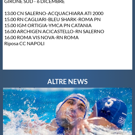
Galleria fotografica
GIRONE SUD - 6 DICEMBRE
13.00 CN SALERNO-ACQUACHIARA ATI 2000
Videogallery
15.00 RN CAGLIARI-BLEU SHARK-ROMA PN
15.00 IGM ORTIGIA-YMCA PN CATANIA
16.00 ARCHIGEN ACICASTELLO-RN SALERNO
Intranet
16.00 ROMA VIS NOVA-RN ROMA
Riposa CC NAPOLI
Webmail
Contatti
Mappa del sito