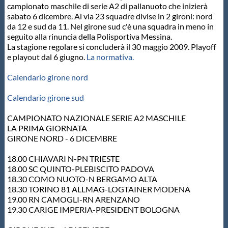
campionato maschile di serie A2 di pallanuoto che inizierà
Protezione Civile
sabato 6 dicembre. Al via 23 squadre divise in 2 gironi: nord
da 12 e sud da 11. Nel girone sud c'è una squadra in meno in
seguito alla rinuncia della Polisportiva Messina.
Qualità
La stagione regolare si concluderà il 30 maggio 2009. Playoff
e playout dal 6 giugno.
La normativa.
Sostenibilità
Calendario girone nord
Calendario girone sud
Privacy
CAMPIONATO NAZIONALE SERIE A2 MASCHILE
LA PRIMA GIORNATA
Cookie Policy
GIRONE NORD - 6 DICEMBRE
18.00 CHIAVARI N-PN TRIESTE
Archivio News
18.00 SC QUINTO-PLEBISCITO PADOVA
18.30 COMO NUOTO-N BERGAMO ALTA
18.30 TORINO 81 ALLMAG-LOGTAINER MODENA
Flash News
19.00 RN CAMOGLI-RN ARENZANO
19.30 CARIGE IMPERIA-PRESIDENT BOLOGNA