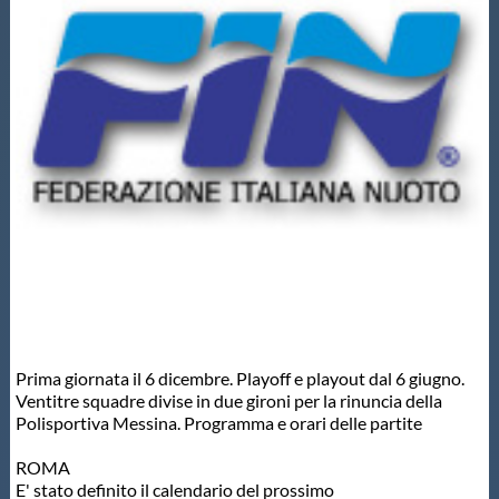
Master
Formazione
GUG
Scuole Nuoto
Propaganda
Prima giornata il 6 dicembre. Playoff e playout dal 6 giugno.
Centri Federali
Ventitre squadre divise in due gironi per la rinuncia della
Polisportiva Messina. Programma e orari delle partite
Area Legislativa
ROMA
E' stato definito il calendario del prossimo