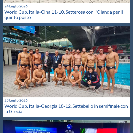
24 Luglio 2026
World Cup. Italia-Cina 11-10, Setterosa con l'Olanda per il
quinto posto
23 Luglio 2026
World Cup. Italia-Georgia 18-12, Settebello in semifinale con
la Grecia