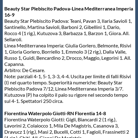
Beauty Star Plebiscito Padova-Linea Mediterranea Imperia
16-9
Beauty Star Plebiscito Padova: Teani, Pavan 3, Ilaria Savioli 1,
Santinello, Martina Savioli, Barboni 2, Gibellini 1, Dario,
Rocco 4 (1 rig.), Kutuzova 3, Barbazza 1, Barzon 1, Giora. All.
Sellaroli.
Linea Mediterranea Imperia: Giulia Gorlero, Belmonte, Risivi
1, Gloria Gorlero, Borriello 1, Emmolo 3 (2 rig.), Dalla Valle,
Russo 1, Guidi, Bencardino 2, Drocco, Maggio, Legorini 1. All.
Capanna.
Arbitro: De Cesare.
Note: parziali 4-1, 5-1, 3-3, 4-4. Uscita per limite di falli Risivi
(I) nel quarto tempo. Superiorità numeriche: Beauty Star
Plebiscito Padova 7/12, Linea Mediterranea Imperia 3/7.
Kutuzova (P) ha colpito il palo su rigore nel secondo tempo
sul 4-1. Spettatori 250 circa.
Fiorentina Waterpolo Giotti-RN Florentia 14-8
Fiorentina Waterpolo Giotti: Gigli, Biancardi 2 (1 rig.),
Lavorini 2, Colaiocco 1, Mila De Magistris, Casanova 3,
Dravucz 1 (rig.), Masi 2, Bucelli, Cotti 1, Fagioli, Frassinetti 2
(1 rig.), Chiti. All. Gianni De Magistris.