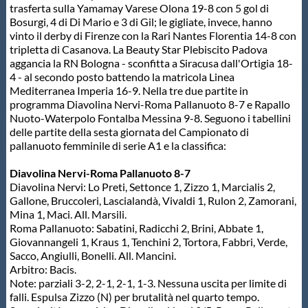
trasferta sulla Yamamay Varese Olona 19-8 con 5 gol di
Protezione Civile
Bosurgi, 4 di Di Mario e 3 di Gil; le gigliate, invece, hanno
vinto il derby di Firenze con la Rari Nantes Florentia 14-8 con
tripletta di Casanova. La Beauty Star Plebiscito Padova
Qualità
aggancia la RN Bologna - sconfitta a Siracusa dall'Ortigia 18-
4 - al secondo posto battendo la matricola Linea
Mediterranea Imperia 16-9. Nella tre due partite in
Sostenibilità
programma Diavolina Nervi-Roma Pallanuoto 8-7 e Rapallo
Nuoto-Waterpolo Fontalba Messina 9-8. Seguono i tabellini
delle partite della sesta giornata del Campionato di
Privacy
pallanuoto femminile di serie A1 e la classifica:
Diavolina Nervi-Roma Pallanuoto 8-7
Cookie Policy
Diavolina Nervi: Lo Preti, Settonce 1, Zizzo 1, Marcialis 2,
Gallone, Bruccoleri, Lascialandà, Vivaldi 1, Rulon 2, Zamorani,
Mina 1, Maci. All. Marsili.
Archivio News
Roma Pallanuoto: Sabatini, Radicchi 2, Brini, Abbate 1,
Giovannangeli 1, Kraus 1, Tenchini 2, Tortora, Fabbri, Verde,
Sacco, Angiulli, Bonelli. All. Mancini.
Flash News
Arbitro: Bacis.
Note: parziali 3-2, 2-1, 2-1, 1-3. Nessuna uscita per limite di
falli. Espulsa Zizzo (N) per brutalità nel quarto tempo.