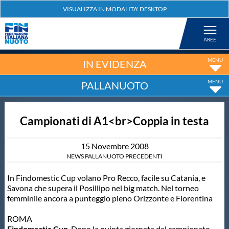
Federazione
Nuoto
IN EVIDENZA
PALLANUOTO
Pallanuoto
Campionati di A1<br>Coppia in testa
Tuffi
15
Novembre
2008
Artistico
NEWS PALLANUOTO PRECEDENTI
In Findomestic Cup volano Pro Recco, facile su Catania, e
Fondo
Savona che supera il Posillipo nel big match. Nel torneo
femminile ancora a punteggio pieno Orizzonte e Fiorentina
Salvamento
ROMA
Findomestic Cup
. Dopo la quinta giornata del campionato