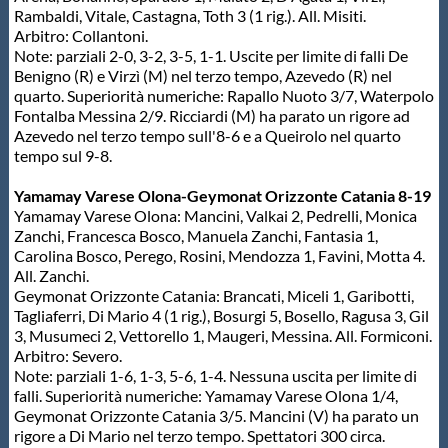
Rambaldi, Vitale, Castagna, Toth 3 (1 rig.). All. Misiti.
Arbitro: Collantoni.
Note: parziali 2-0, 3-2, 3-5, 1-1. Uscite per limite di falli De
Benigno (R) e Virzì (M) nel terzo tempo, Azevedo (R) nel
quarto. Superiorità numeriche: Rapallo Nuoto 3/7, Waterpolo
Fontalba Messina 2/9. Ricciardi (M) ha parato un rigore ad
Azevedo nel terzo tempo sull'8-6 e a Queirolo nel quarto
tempo sul 9-8.
Yamamay Varese Olona-Geymonat Orizzonte Catania 8-19
Yamamay Varese Olona: Mancini, Valkai 2, Pedrelli, Monica
Zanchi, Francesca Bosco, Manuela Zanchi, Fantasia 1,
Carolina Bosco, Perego, Rosini, Mendozza 1, Favini, Motta 4.
All. Zanchi.
Geymonat Orizzonte Catania: Brancati, Miceli 1, Garibotti,
Tagliaferri, Di Mario 4 (1 rig.), Bosurgi 5, Bosello, Ragusa 3, Gil
3, Musumeci 2, Vettorello 1, Maugeri, Messina. All. Formiconi.
Arbitro: Severo.
Note: parziali 1-6, 1-3, 5-6, 1-4. Nessuna uscita per limite di
falli. Superiorità numeriche: Yamamay Varese Olona 1/4,
Geymonat Orizzonte Catania 3/5. Mancini (V) ha parato un
rigore a Di Mario nel terzo tempo. Spettatori 300 circa.