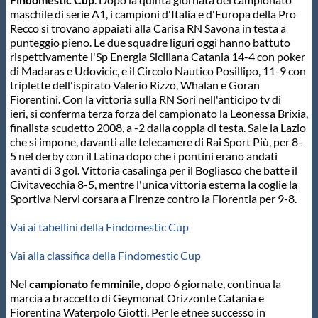
maschile di serie A1, i campioni d'Italia e d'Europa della Pro
Master
Recco si trovano appaiati alla Carisa RN Savona in testa a
punteggio pieno. Le due squadre liguri oggi hanno battuto
rispettivamente l'Sp Energia Siciliana Catania 14-4 con poker
Formazione
di Madaras e Udovicic, e il Circolo Nautico Posillipo, 11-9 con
triplette dell'ispirato Valerio Rizzo, Whalan e Goran
Fiorentini. Con la vittoria sulla RN Sori nell'anticipo tv di
GUG
ieri, si conferma terza forza del campionato la Leonessa Brixia,
finalista scudetto 2008, a -2 dalla coppia di testa. Sale la Lazio
che si impone, davanti alle telecamere di Rai Sport Più, per 8-
Scuole Nuoto
5 nel derby con il Latina dopo che i pontini erano andati
avanti di 3 gol. Vittoria casalinga per il Bogliasco che batte il
Civitavecchia 8-5, mentre l'unica vittoria esterna la coglie la
Sportiva Nervi corsara a Firenze contro la Florentia per 9-8.
Propaganda
Vai ai tabellini della Findomestic Cup
Centri Federali
Vai alla classifica della Findomestic Cup
Nel
campionato femminile,
dopo 6 giornate, continua la
Area Legislativa
marcia a braccetto di Geymonat Orizzonte Catania e
Fiorentina Waterpolo Giotti. Per le etnee successo in