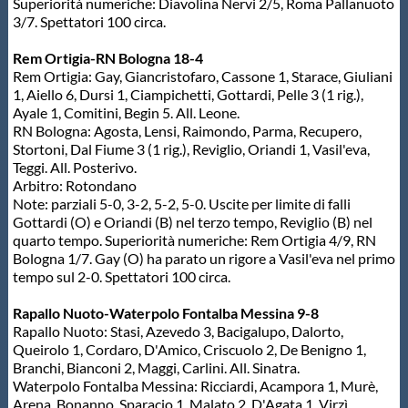
Galleria fotografica
Superiorità numeriche: Diavolina Nervi 2/5, Roma Pallanuoto
3/7. Spettatori 100 circa.
Videogallery
Rem Ortigia-RN Bologna 18-4
Rem Ortigia: Gay, Giancristofaro, Cassone 1, Starace, Giuliani
1, Aiello 6, Dursi 1, Ciampichetti, Gottardi, Pelle 3 (1 rig.),
Intranet
Ayale 1, Comitini, Begin 5. All. Leone.
RN Bologna: Agosta, Lensi, Raimondo, Parma, Recupero,
Stortoni, Dal Fiume 3 (1 rig.), Reviglio, Oriandi 1, Vasil'eva,
Webmail
Teggi. All. Posterivo.
Arbitro: Rotondano
Note: parziali 5-0, 3-2, 5-2, 5-0. Uscite per limite di falli
Contatti
Gottardi (O) e Oriandi (B) nel terzo tempo, Reviglio (B) nel
quarto tempo. Superiorità numeriche: Rem Ortigia 4/9, RN
Bologna 1/7. Gay (O) ha parato un rigore a Vasil'eva nel primo
Mappa del sito
tempo sul 2-0. Spettatori 100 circa.
Rapallo Nuoto-Waterpolo Fontalba Messina 9-8
Rapallo Nuoto: Stasi, Azevedo 3, Bacigalupo, Dalorto,
Queirolo 1, Cordaro, D'Amico, Criscuolo 2, De Benigno 1,
Branchi, Bianconi 2, Maggi, Carlini. All. Sinatra.
Waterpolo Fontalba Messina: Ricciardi, Acampora 1, Murè,
Arena, Bonanno, Sparacio 1, Malato 2, D'Agata 1, Virzì,